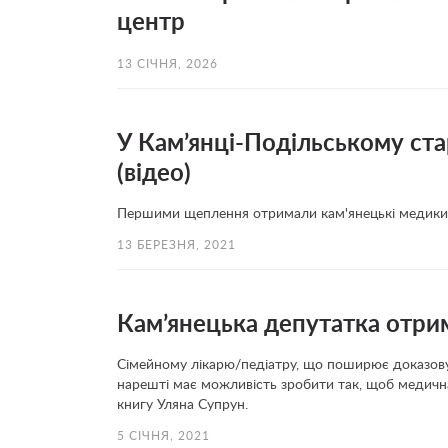
центр
13 СІЧНЯ, 2026
У Кам’янці-Подільському ста
(відео)
Першими щеплення отримали кам'янецькі медики
13 БЕРЕЗНЯ, 2021
Кам’янецька депутатка отрим
Сімейному лікарю/педіатру, що поширює доказову
нарешті має можливість зробити так, щоб медична
книгу Уляна Супрун.
5 СІЧНЯ, 2021