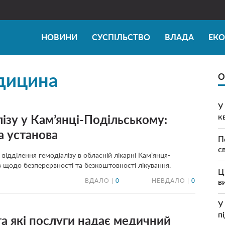
НОВИНИ
СУСПІЛЬСТВО
ВЛАДА
ЕК
дицина
О
У
к
лізу у Кам’янці-Подільському:
а установа
П
с
ідділення гемодіалізу в обласній лікарні Кам’янця-
в щодо безперервності та безкоштовності лікування.
Ц
ВДАЛО |
0
НЕВДАЛО |
0
в
У
п
та які послуги надає медичний