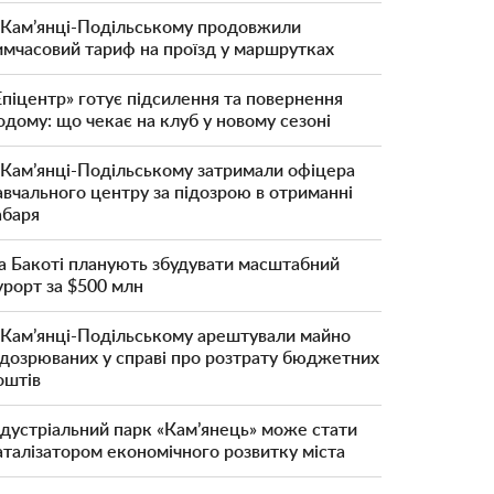
 Кам’янці-Подільському продовжили
имчасовий тариф на проїзд у маршрутках
Епіцентр» готує підсилення та повернення
одому: що чекає на клуб у новому сезоні
 Кам’янці-Подільському затримали офіцера
авчального центру за підозрою в отриманні
абаря
а Бакоті планують збудувати масштабний
урорт за $500 млн
 Кам’янці-Подільському арештували майно
ідозрюваних у справі про розтрату бюджетних
оштів
ндустріальний парк «Кам’янець» може стати
аталізатором економічного розвитку міста