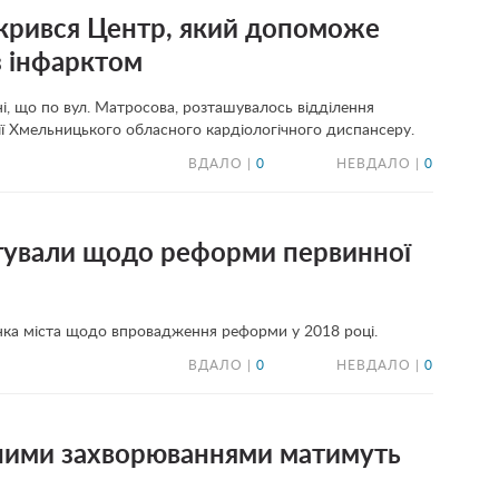
дкрився Центр, який допоможе
з інфарктом
ні, що по вул. Матросова, розташувалось відділення
апії Хмельницького обласного кардіологічного диспансеру.
ВДАЛО |
0
НЕВДАЛО |
0
ітували щодо реформи первинної
ланка міста щодо впровадження реформи у 2018 році.
ВДАЛО |
0
НЕВДАЛО |
0
нними захворюваннями матимуть