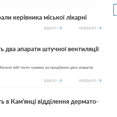
али керівника міської лікарні
ВДАЛО |
0
НЕВДАЛО |
0
ь два апарати штучної вентиляції
бачили 660 тисяч гривень на придбання двох апаратів
ВДАЛО |
0
НЕВДАЛО |
0
ть в Кам’янці відділення дермато-