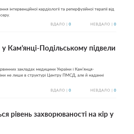
ня інтервенційної кардіології та реперфузійної терапії від
серу.
ВДАЛО |
0
НЕВДАЛО |
0
у Кам’янці-Подільському підвели
ервинних закладах медицини України і Кам’янця-
іни не лише в структурі Центру ПМСД, але й наданні
ВДАЛО |
0
НЕВДАЛО |
0
ся рівень захворюваності на кір у