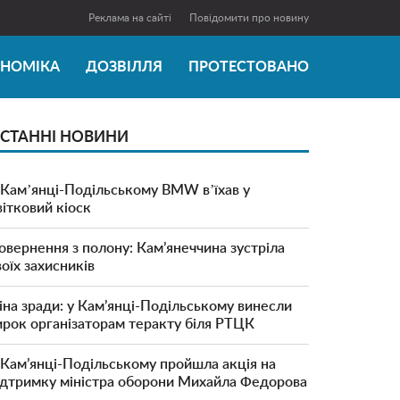
Реклама на сайті
Повідомити про новину
ОНОМІКА
ДОЗВІЛЛЯ
ПРОТЕСТОВАНО
СТАННІ НОВИНИ
 Камʼянці-Подільському BMW вʼїхав у
вітковий кіоск
овернення з полону: Кам’янеччина зустріла
воїх захисників
іна зради: у Кам’янці-Подільському винесли
ирок організаторам теракту біля РТЦК
 Кам’янці-Подільському пройшла акція на
ідтримку міністра оборони Михайла Федорова