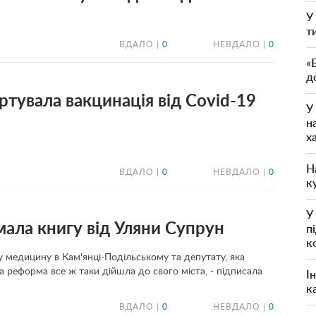
У
т
ВДАЛО |
0
НЕВДАЛО |
0
«
д
ртувала вакцинація від Covid-19
У
н
х
Н
ВДАЛО |
0
НЕВДАЛО |
0
к
У
ала книгу від Уляни Супрун
п
к
 медицину в Кам'янці-Подільському та депутату, яка
 реформа все ж таки дійшла до свого міста, - підписала
І
к
ВДАЛО |
0
НЕВДАЛО |
0