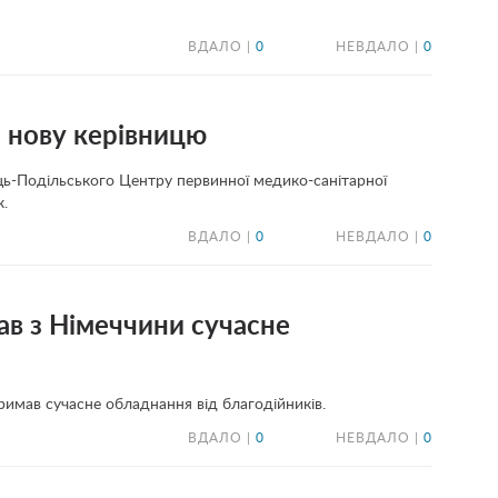
ВДАЛО |
0
НЕВДАЛО |
0
 нову керівницю
ець-Подільського Центру первинної медико-санітарної
.
ВДАЛО |
0
НЕВДАЛО |
0
в з Німеччини сучасне
имав сучасне обладнання від благодійників.
ВДАЛО |
0
НЕВДАЛО |
0