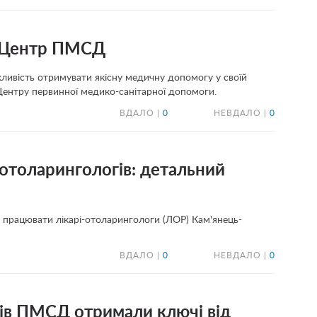
и Центр ПМСД
ивість отримувати якісну медичну допомогу у своїй
 Центру первинної медико-санітарної допомоги.
ВДАЛО |
0
НЕВДАЛО |
0
-отоларингологів: детальний
ь працювати лікарі-отоларингологи (ЛОР) Кам'янець-
ВДАЛО |
0
НЕВДАЛО |
0
рів ПМСД отримали ключі від