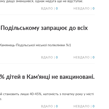
кому дещо зменшився, однак недуга ще не відступає.
ВДАЛО |
0
НЕВДАЛО |
0
-Подільському запрацює до всіх
 Камянець-Подільської міської поліклініки №1
ВДАЛО |
0
НЕВДАЛО |
0
% дітей в Кам’янці не вакциновані.
й становить лише 40-45%, натомість з початку року у місті
р.
ВДАЛО |
0
НЕВДАЛО |
0