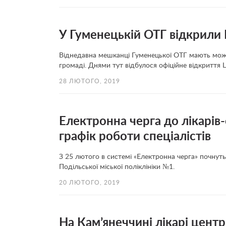
У Гуменецькій ОТГ відкрил
Віднедавна мешканці Гуменецької ОТГ мають можл
громаді. Днями тут відбулося офіційне відкриття
28 ЛЮТОГО, 2019
Електронна черга до лікарів
графік роботи спеціалістів
З 25 лютого в системі «Електронна черга» почнут
Подільської міської поліклініки №1.
20 ЛЮТОГО, 2019
На Кам’янеччині лікарі цент