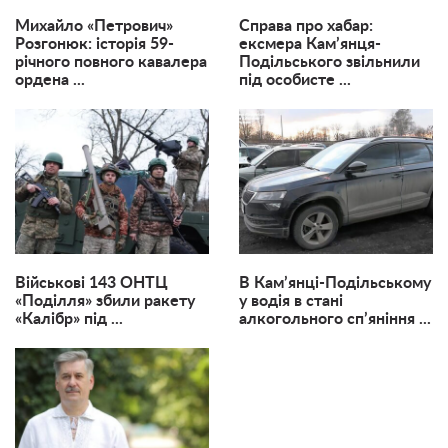
Михайло «Петрович»
Справа про хабар:
Розгонюк: історія 59-
ексмера Кам’янця-
річного повного кавалера
Подільського звільнили
ордена ...
під особисте ...
Військові 143 ОНТЦ
В Кам’янці-Подільському
«Поділля» збили ракету
у водія в стані
«Калібр» під ...
алкогольного сп’яніння ...