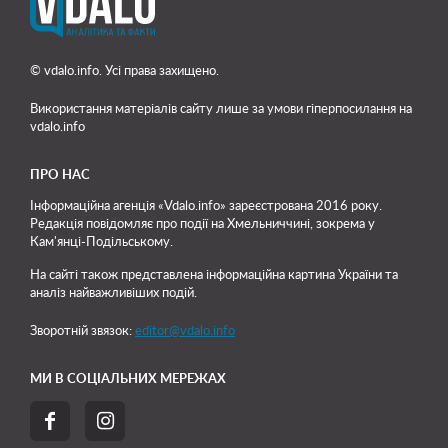
© vdalo.info. Усі права захищено.
Використання матеріалів сайту лише
за умови гіперпосилання на
vdalo.info
ПРО НАС
Інформаційна агенція «Vdalo.info» зареєстрована 2016 року.
Редакція повідомляє про події на Хмельниччині, зокрема у
Кам'янці-Подільському.
На сайті також представлена інформаційна картина України та
аналіз найважливіших подій.
Зворотній звязок:
editor@vdalo.info
МИ В СОЦІАЛЬНИХ МЕРЕЖАХ

