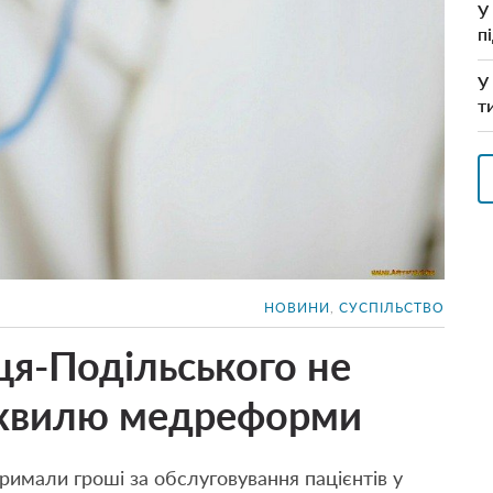
У
п
У
т
НОВИНИ
,
СУСПІЛЬСТВО
я-Подільського не
 хвилю медреформи
римали гроші за обслуговування пацієнтів у