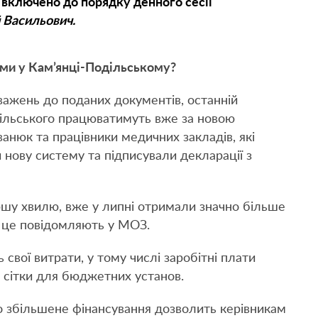
 включено до порядку денного сесії
 Васильович.
ами у Кам’янці-Подільському?
ажень до поданих документів, останній
ільського працюватимуть вже за новою
анюк та працівники медичних закладів, які
и нову систему та підписували декларації з
ершу хвилю, вже у липні отримали значно більше
о це повідомляють у МОЗ.
свої витрати, у тому числі заробітні плати
і сітки для бюджетних установ.
що збільшене фінансування дозволить керівникам