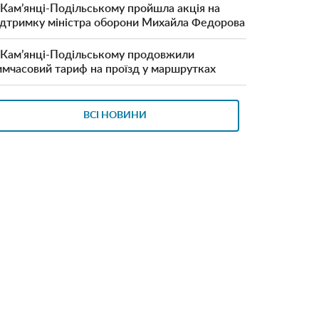
 Кам’янці-Подільському пройшла акція на
ідтримку міністра оборони Михайла Федорова
 Кам’янці-Подільському продовжили
имчасовий тариф на проїзд у маршрутках
ВСІ НОВИНИ