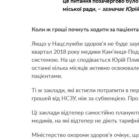
це питання позачергово було
міської ради, –
зазначає Юрій
Коли ж гроші почнуть ходити за пацієнт
Якщо у Нацслужби здоров’я не буде заув
квартал 2018 року медики Кам’янця-Под
системою. На це сподівається Юрій Плив
останні кілька місяців активно освоювал
пацієнтами.
Ті ж заклади, які встигли потрапити в п
грошей від НСЗУ, ніж за субвенцією. Пр
Ці заклади відтепер самостійно планують 
медиків, на які відтепер не діють тарифн
Міністерство охорони здоров’я очікує, 