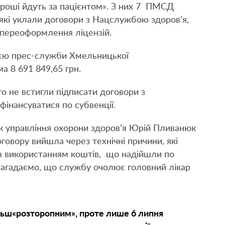
гроші йдуть за пацієнтом». З них 7 ПМСД
які уклали договори з Нацслужбою здоров’я,
 переоформлення ліцензій.
цією прес-служби Хмельницької
а 8 691 849,65 грн.
 не встигли підписати договори з
фінансуватися по субвенції.
ик управління охорони здоров’я Юрій Пливанюк
говору вийшла через технічні причини, які
із використанням коштів, що надійшли по
 Нагадаємо, що службу очолює головний лікар
льш«розторопним», проте лише 6 липня