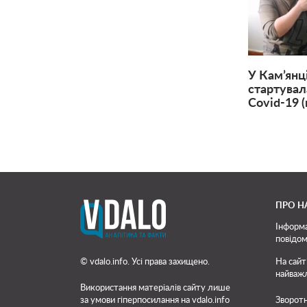
У Кам’янц
стартувал
Covid-19 (
ПРО Н
Інформа
повідом
© vdalo.info. Усі права захищено.
На сайт
найважл
Використання матеріалів сайту лише
за умови гіперпосилання на vdalo.info
Зворотн