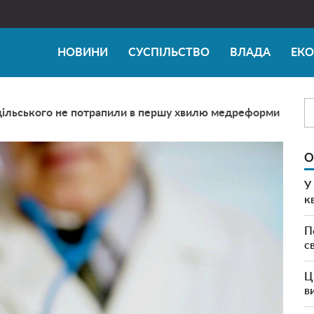
НОВИНИ
СУСПІЛЬСТВО
ВЛАДА
ЕК
ільського не потрапили в першу хвилю медреформи
О
У
к
П
с
Ц
в