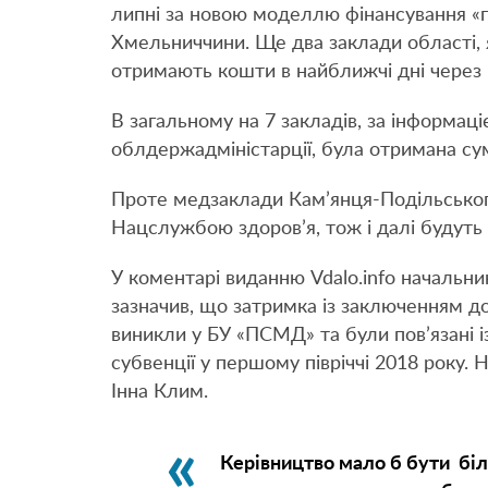
липні за новою моделлю фінансування «
Хмельниччини. Ще два заклади області, 
отримають кошти в найближчі дні через
В загальному на 7 закладів, за інформа
облдержадміністарції, була отримана сум
Проте медзаклади Кам’янця-Подільського
Нацслужбою здоров’я, тож і далі будуть 
У коментарі виданню Vdalo.info начальн
зазначив, що затримка із заключенням до
виникли у БУ «ПСМД» та були пов’язані 
субвенції у першому півріччі 2018 року.
Інна Клим.
Керівництво мало б бути бі