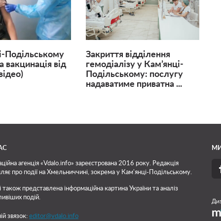
і-Подільському
Закриття відділення
а вакцинація від
гемодіалізу у Кам’янці-
відео)
Подільському: послугу
надаватиме приватна ...
АС
МИ
ційна агенція «Vdalo.info» зареєстрована 2016 року. Редакція
ляє про події на Хмельниччині, зокрема у Кам'янці-Подільському.
і також представлена інформаційна картина України та аналіз
ивіших подій.
Диз
ій звязок:
editor@vdalo.info