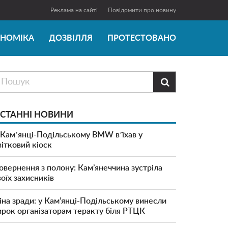
Реклама на сайті
Повідомити про новину
ОНОМІКА
ДОЗВІЛЛЯ
ПРОТЕСТОВАНО

СТАННІ НОВИНИ
 Камʼянці-Подільському BMW вʼїхав у
вітковий кіоск
овернення з полону: Кам’янеччина зустріла
воїх захисників
іна зради: у Кам’янці-Подільському винесли
ирок організаторам теракту біля РТЦК