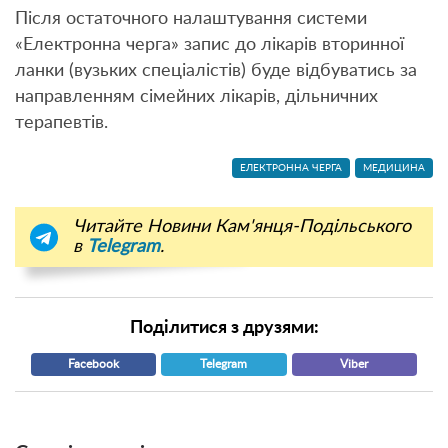
Після остаточного налаштування системи
«Електронна черга» запис до лікарів вторинної
ланки (вузьких спеціалістів) буде відбуватись за
направленням сімейних лікарів, дільничних
терапевтів.
ЕЛЕКТРОННА ЧЕРГА
МЕДИЦИНА
Читайте Новини Кам'янця-Подільського
в
Telegram
.
Поділитися з друзями:
Facebook
Telegram
Viber