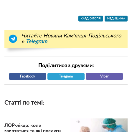
КАРДІОЛОГІЯ
МЕДИЦИНА
Читайте Новини Кам'янця-Подільського
в
Telegram
.
Поділитися з друзями:
Facebook
Telegram
Viber
Статті по темі:
ЛОР-лікар: коли
звертатися та які послуги