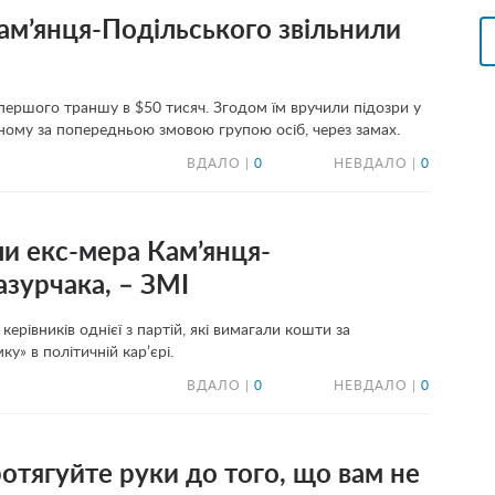
ам’янця-Подільського звільнили
 першого траншу в $50 тисяч. Згодом їм вручили підозри у
ому за попередньою змовою групою осіб, через замах.
ВДАЛО |
0
НЕВДАЛО |
0
и екс-мера Кам’янця-
зурчака, – ЗМІ
рівників однієї з партій, які вимагали кошти за
у» в політичній кар’єрі.
ВДАЛО |
0
НЕВДАЛО |
0
отягуйте руки до того, що вам не