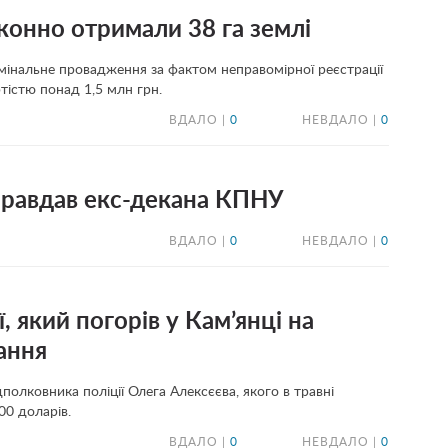
аконно отримали 38 га землі
мінальне провадження за фактом неправомірної реєстрації
тістю понад 1,5 млн грн.
ВДАЛО |
0
НЕВДАЛО |
0
иправдав екс-декана КПНУ
ВДАЛО |
0
НЕВДАЛО |
0
, який погорів у Кам’янці на
дання
полковника поліції Олега Алексєєва, якого в травні
00 доларів.
ВДАЛО |
0
НЕВДАЛО |
0