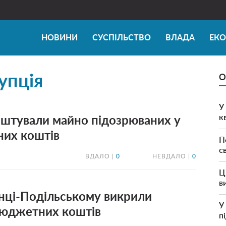
НОВИНИ
СУСПІЛЬСТВО
ВЛАДА
ЕК
упція
О
У
к
ештували майно підозрюваних у
них коштів
П
с
ВДАЛО |
0
НЕВДАЛО |
0
Ц
в
’янці-Подільському викрили
У
бюджетних коштів
п