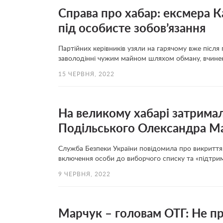
Справа про хабар: ексмера К
під особисте зобов’язання
Партійних керівників узяли на гарячому вже після
заволодінні чужим майном шляхом обману, вчинен
15 ЧЕРВНЯ, 2022
На великому хабарі затримал
Подільського Олександра Ма
Служба Безпеки України повідомила про викриття ке
включення особи до виборчого списку та «підтримк
9 ЧЕРВНЯ, 2022
Марчук – головам ОТГ: Не пр