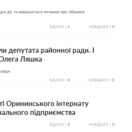
чі дії, та вирішується питання про обрання
ВДАЛО |
0
НЕВДАЛО |
0
ли депутата районної ради. І
ї Олега Ляшка
 ради.
ВДАЛО |
0
НЕВДАЛО |
0
ті Орининського інтернату
нального підприємства
ВДАЛО |
0
НЕВДАЛО |
0