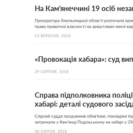
На Кам’янеччині 19 осіб нез
Прокуратура Хмельницької області розпочала кри
права приватної власності на арештовані землі вар
13 ВЕРЕСНЯ, 2018
«Провокація хабара»: суд в
29 СЕРПНЯ, 2018
Справа підполковника поліції
хабарі: деталі судового засі
Слідчий суддя продовжив обов'язки, покладені під
затримали у Кам’янці-Подільському на хабарі у 25
30 ЛИПНЯ, 2018