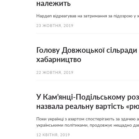
належить
Нардеп відреагував на затримання за підозрою у 
23 ЖОВТНЯ, 2019
Голову Довжоцької сільради
хабарництво
22 ЖОВТНЯ, 2019
У Кам’янці-Подільському роз
назвала реальну вартість «р
Поки українці з азартом спостерігають за здачею а
українськими політиками, продовжує нещадно дави
12 КВІТНЯ, 2019