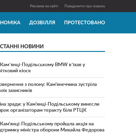
Реклама на сайті
Повідомити про новину
ОНОМІКА
ДОЗВІЛЛЯ
ПРОТЕСТОВАНО
СТАННІ НОВИНИ
 Камʼянці-Подільському BMW вʼїхав у
вітковий кіоск
овернення з полону: Кам’янеччина зустріла
воїх захисників
іна зради: у Кам’янці-Подільському винесли
ирок організаторам теракту біля РТЦК
 Кам’янці-Подільському пройшла акція на
ідтримку міністра оборони Михайла Федорова