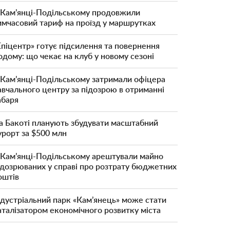
 Кам’янці-Подільському продовжили
имчасовий тариф на проїзд у маршрутках
Епіцентр» готує підсилення та повернення
одому: що чекає на клуб у новому сезоні
 Кам’янці-Подільському затримали офіцера
авчального центру за підозрою в отриманні
абаря
а Бакоті планують збудувати масштабний
урорт за $500 млн
 Кам’янці-Подільському арештували майно
ідозрюваних у справі про розтрату бюджетних
оштів
ндустріальний парк «Кам’янець» може стати
аталізатором економічного розвитку міста