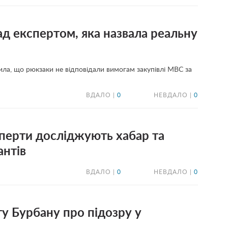
ад експертом, яка назвала реальну
ила, що рюкзаки не відповідали вимогам закупівлі МВС за
ВДАЛО |
0
НЕВДАЛО |
0
сперти досліджують хабар та
антів
ВДАЛО |
0
НЕВДАЛО |
0
у Бурбану про підозру у