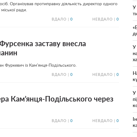
осіб. Організував протиправну діяльність директор одного
У
 міської ради.
т
ВДАЛО |
0
НЕВДАЛО |
0
«
д
 Фурсенка заставу внесла
У
чанин
н
х
ан Фуркевич із Кам’янця-Подільського.
Н
ВДАЛО |
0
НЕВДАЛО |
0
к
У
ра Кам’янця-Подільського через
п
к
І
ВДАЛО |
0
НЕВДАЛО |
0
к