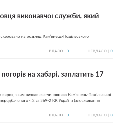
овця виконавчої служби, який
скеровано на розгляд Кам’янець-Подільського
ВДАЛО |
0
НЕВДАЛО |
0
погорів на хабарі, заплатить 17
 вирок, яким визнав екс-чиновника Кам'янець-Подільської
 передбаченого ч.2 ст.369-2 КК України (зловживання
ВДАЛО |
0
НЕВДАЛО |
0