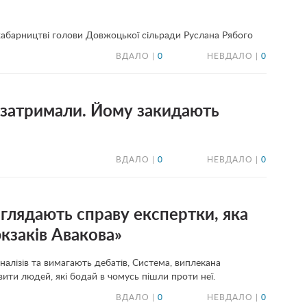
хабарництві голови Довжоцької сільради Руслана Рябого
ВДАЛО |
0
НЕВДАЛО |
0
 затримали. Йому закидають
ВДАЛО |
0
НЕВДАЛО |
0
глядають справу експертки, яка
юкзаків Авакова»
налізів та вимагають дебатів, Система, виплекана
ти людей, які бодай в чомусь пішли проти неї.
ВДАЛО |
0
НЕВДАЛО |
0