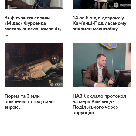
За фігуранта справи
14 осіб під підозрою: у
«Мідас» Фурсенка
Кам’янці-Подільському
заставу внесла компанія,
викрили масштабну ...
...
Тюрма та 3 млн
НАЗК склало протокол
компенсації: суд виніс
на мера Кам’янця-
вирок ...
Подільського через
корупцію