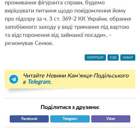
проживання фігуранта справи, будемо
вирішувати питання щодо повідомлення йому
про підозру за ч. 3 ст. 369-2 КК України, обрання
запобіжного заходу у виді тримання під вартою
та відсторонення від займаної посади», –
резюмував Сенюк.
КОРУПЦІЯ
СУД
ХАБАР
Читайте Новини Кам'янця-Подільського
в
Telegram
.
Поділитися з друзями:
Facebook
Telegram
Viber