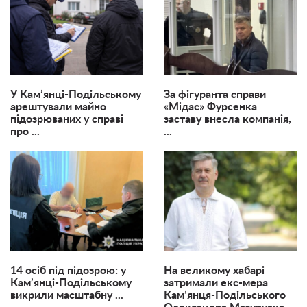
У Кам’янці-Подільському
За фігуранта справи
арештували майно
«Мідас» Фурсенка
підозрюваних у справі
заставу внесла компанія,
про ...
...
14 осіб під підозрою: у
На великому хабарі
Кам’янці-Подільському
затримали екс-мера
викрили масштабну ...
Кам’янця-Подільського