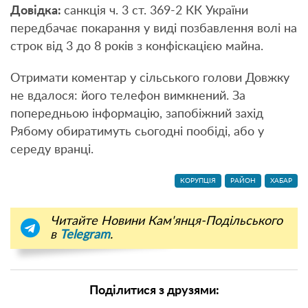
Довідка:
санкція ч. 3 ст. 369-2 КК України
передбачає покарання у виді позбавлення волі на
строк від 3 до 8 років з конфіскацією майна.
Отримати коментар у сільського голови Довжку
не вдалося: його телефон вимкнений. За
попередньою інформацію, запобіжний захід
Рябому обиратимуть сьогодні пообіді, або у
середу вранці.
КОРУПЦІЯ
РАЙОН
ХАБАР
Читайте Новини Кам'янця-Подільського
в
Telegram
.
Поділитися з друзями: