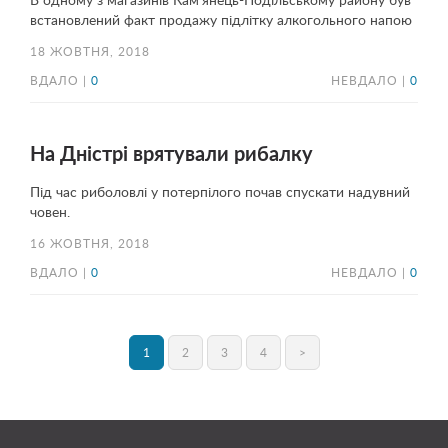
В одному з магазинів Кам’янець-Подільському району був
встановлений факт продажу підлітку алкогольного напою
18 ЖОВТНЯ, 2018
ВДАЛО |
0
НЕВДАЛО |
0
На Дністрі врятували рибалку
Під час риболовлі у потерпілого почав спускати надувний
човен.
16 ЖОВТНЯ, 2018
ВДАЛО |
0
НЕВДАЛО |
0
1
2
3
4
>