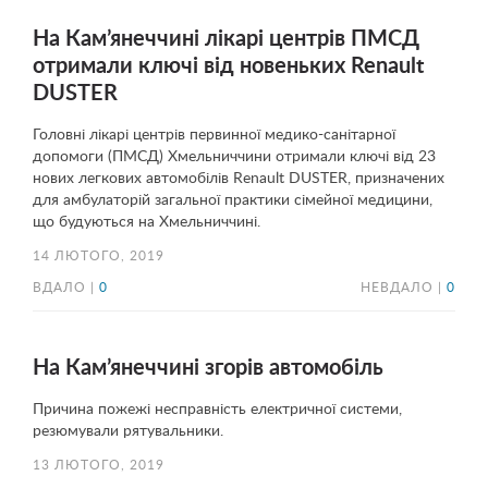
На Кам’янеччині лікарі центрів ПМСД
отримали ключі від новеньких Renault
DUSTER
Головні лікарі центрів первинної медико-санітарної
допомоги (ПМСД) Хмельниччини отримали ключі від 23
нових легкових автомобілів Renault DUSTER, призначених
для амбулаторій загальної практики сімейної медицини,
що будуються на Хмельниччині.
14 ЛЮТОГО, 2019
ВДАЛО |
0
НЕВДАЛО |
0
На Кам’янеччині згорів автомобіль
Причина пожежі несправність електричної системи,
резюмували рятувальники.
13 ЛЮТОГО, 2019