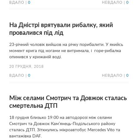
ВДАЛО |
0
НЕВДАЛО |
0
На Дністрі врятували рибалку, який
провалився під лід
23-річний чоловік вийшов на річку порибалити. У якийсь
момент крига під ногами не витримала, і горе-рибалка
опинився у крижаній воді.
20 ГРУДНЯ, 2018
ВДАЛО |
0
НЕВДАЛО |
0
Між селами Смотрич та Довжок сталась
смертельна ДТП
18 грудня близько 19:00 на автодорозі між селами
Смотрич та Довжок Кам’янець-Подільського району
сталась ДТП. Зіткнулись мікроавтобус Mercedes Vito та
вантажівка DAF.