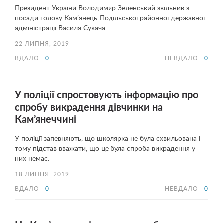
Президент України Володимир Зеленський звільнив з
посади голову Кам’янець-Подільської районної державної
адміністрації Василя Сукача.
22 ЛИПНЯ, 2019
ВДАЛО |
0
НЕВДАЛО |
0
У поліції спростовують інформацію про
спробу викрадення дівчинки на
Кам’янеччині
У поліції запевняють, що школярка не була схвильована і
тому підстав вважати, що це була спроба викрадення у
них немає.
18 ЛИПНЯ, 2019
ВДАЛО |
0
НЕВДАЛО |
0