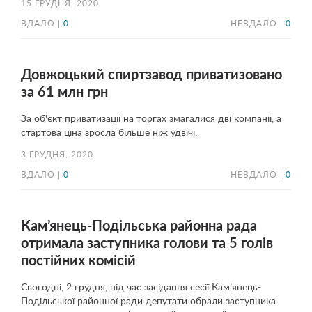
15 ГРУДНЯ, 2020
ВДАЛО |
0
НЕВДАЛО |
0
Довжоцький спиртзавод приватизовано
за 61 млн грн
За об'єкт приватизації на торгах змагалися дві компанії, а
стартова ціна зросла більше ніж удвічі.
3 ГРУДНЯ, 2020
ВДАЛО |
0
НЕВДАЛО |
0
Кам’янець-Подільська районна рада
отримала заступника голови та 5 голів
постійних комісій
Сьогодні, 2 грудня, під час засідання сесії Кам’янець-
Подільської районної ради депутати обрали заступника