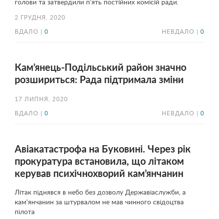
голови та затвердили п’ять постійних комісій ради.
2 ГРУДНЯ, 2020
ВДАЛО |
0
НЕВДАЛО |
0
Кам’янець-Подільський район значно
розшириться: Рада підтримала зміни
17 ЛИПНЯ, 2020
ВДАЛО |
0
НЕВДАЛО |
0
Авіакатастрофа на Буковині. Через рік
прокуратура встановила, що літаком
керував психічнохворий кам’янчанин
Літак піднявся в небо без дозволу Державіаслужби, а
кам'янчанин за штурвалом не мав чинного свідоцтва
пілота