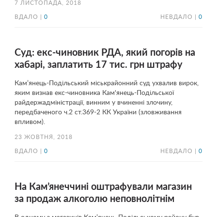
7 ЛИСТОПАДА, 2018
ВДАЛО |
0
НЕВДАЛО |
0
Суд: екс-чиновник РДА, який погорів на
хабарі, заплатить 17 тис. грн штрафу
Кам’янець-Подільський міськрайонний суд ухвалив вирок,
яким визнав екс-чиновника Кам'янець-Подільської
райдержадміністрації, винним у вчиненні злочину,
передбаченого ч.2 ст.369-2 КК України (зловживання
впливом).
23 ЖОВТНЯ, 2018
ВДАЛО |
0
НЕВДАЛО |
0
На Кам’янеччині оштрафували магазин
за продаж алкоголю неповнолітнім