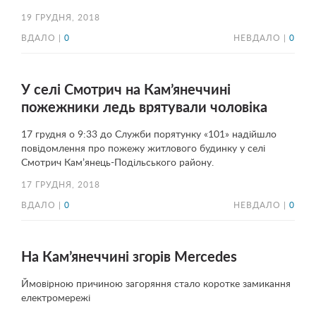
19 ГРУДНЯ, 2018
ВДАЛО |
0
НЕВДАЛО |
0
У селі Смотрич на Кам’янеччині
пожежники ледь врятували чоловіка
17 грудня о 9:33 до Служби порятунку «101» надійшло
повідомлення про пожежу житлового будинку у селі
Смотрич Кам’янець-Подільського району.
17 ГРУДНЯ, 2018
ВДАЛО |
0
НЕВДАЛО |
0
На Кам’янеччині згорів Mercedes
Ймовірною причиною загоряння стало коротке замикання
електромережі