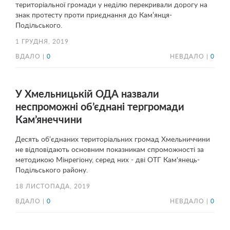
територіальної громади у неділю перекривали дорогу на
знак протесту проти приєднання до Кам’янця-
Подільського.
1 ГРУДНЯ, 2019
ВДАЛО |
0
НЕВДАЛО |
0
У Хмельницькій ОДА назвали
неспроможні об’єднані тергромади
Кам’янеччини
Десять об’єднаних територіальних громад Хмельниччини
не відповідають основним показникам спроможності за
методикою Мінрегіону, серед них - дві ОТГ Кам'янець-
Подільського району.
18 ЛИСТОПАДА, 2019
ВДАЛО |
0
НЕВДАЛО |
0