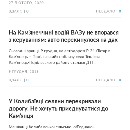
27 ЛЮТОГО, 2020
ВДАЛО |
0
НЕВДАЛО |
0
На Кам’янеччині водій ВАЗу не впорався
з керуванням: авто перекинулося на дах
Сьогодні вранці, 9 грудня, на автодорозі Р-24 «Татарів-
Кам’янець – Подільський» поблизу села Теклівка
Кам’янець-Подільського району сталася ДТП.
9 ГРУДНЯ, 2019
ВДАЛО |
0
НЕВДАЛО |
0
У Колибаївці селяни перекривали
дорогу. Не хочуть приєднуватися до
Кам’янця
Мешканці Колибаївської сільської об’єднаної