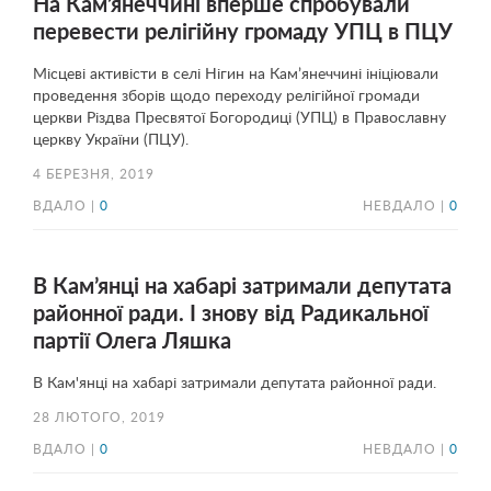
На Кам’янеччині вперше спробували
перевести релігійну громаду УПЦ в ПЦУ
Місцеві активісти в селі Нігин на Кам’янеччині ініціювали
проведення зборів щодо переходу релігійної громади
церкви Різдва Пресвятої Богородиці (УПЦ) в Православну
церкву України (ПЦУ).
4 БЕРЕЗНЯ, 2019
ВДАЛО |
0
НЕВДАЛО |
0
В Кам’янці на хабарі затримали депутата
районної ради. І знову від Радикальної
партії Олега Ляшка
В Кам'янці на хабарі затримали депутата районної ради.
28 ЛЮТОГО, 2019
ВДАЛО |
0
НЕВДАЛО |
0