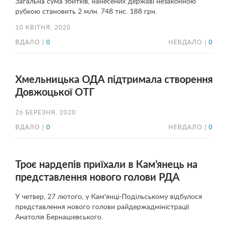
Загальна сума збитків, нанесених державі незаконною
рубкою становить 2 млн. 748 тис. 188 грн.
10 КВІТНЯ, 2020
ВДАЛО |
0
НЕВДАЛО |
0
Хмельницька ОДА підтримала створення
Довжоцької ОТГ
26 БЕРЕЗНЯ, 2020
ВДАЛО |
0
НЕВДАЛО |
0
Троє нардепів приїхали в Кам’янець на
представлення нового голови РДА
У четвер, 27 лютого, у Кам'янці-Подільському відбулося
представлення нового голови райдержадміністрації
Анатолія Бернашевського.