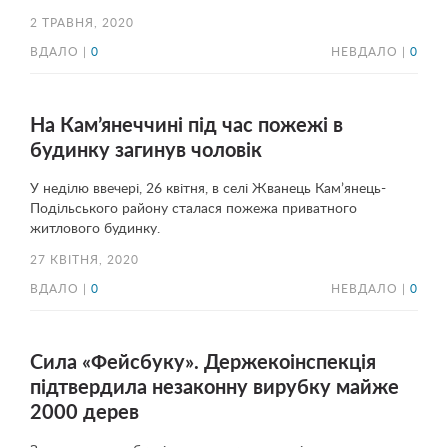
2 ТРАВНЯ, 2020
ВДАЛО |
0
НЕВДАЛО |
0
На Кам’янеччині під час пожежі в
будинку загинув чоловік
У неділю ввечері, 26 квітня, в селі Жванець Кам’янець-
Подільського району сталася пожежа приватного
житлового будинку.
27 КВІТНЯ, 2020
ВДАЛО |
0
НЕВДАЛО |
0
Сила «Фейсбуку». Держекоінспекція
підтвердила незаконну вирубку майже
2000 дерев