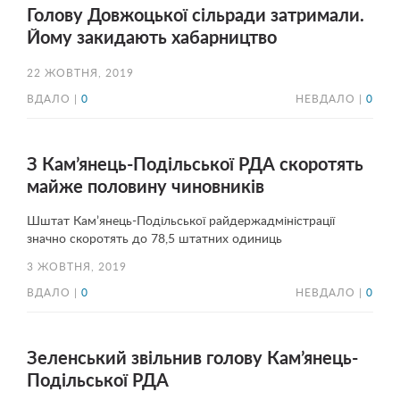
Голову Довжоцької сільради затримали.
Йому закидають хабарництво
22 ЖОВТНЯ, 2019
ВДАЛО |
0
НЕВДАЛО |
0
З Кам’янець-Подільської РДА скоротять
майже половину чиновників
Шштат Кам’янець-Подільської райдержадміністрації
значно скоротять до 78,5 штатних одиниць
3 ЖОВТНЯ, 2019
ВДАЛО |
0
НЕВДАЛО |
0
Зеленський звільнив голову Кам’янець-
Подільської РДА