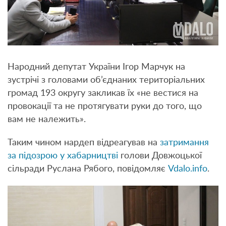
Народний депутат України Ігор Марчук на
зустрічі з головами об’єднаних територіальних
громад 193 округу закликав їх «не вестися на
провокації та не протягувати руки до того, що
вам не належить».
Таким чином нардеп відреагував на
затримання
за підозрою у хабарництві
голови Довжоцької
сільради Руслана Рябого, повідомляє
Vdalo.info
.