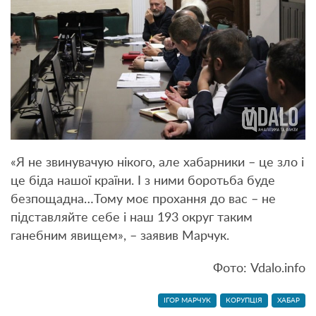
«Я не звинувачую нікого, але хабарники – це зло і
це біда нашої країни. І з ними боротьба буде
безпощадна…Тому моє прохання до вас – не
підставляйте себе і наш 193 округ таким
ганебним явищем», – заявив Марчук.
Фото: Vdalo.info
ІГОР МАРЧУК
КОРУПЦІЯ
ХАБАР