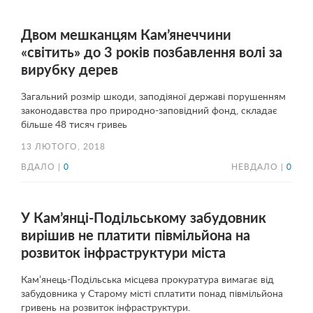
Двом мешканцям Кам’янеччини
«світить» до 3 років позбавлення волі за
вирубку дерев
Загальний розмір шкоди, заподіяної державі порушенням
законодавства про природно-заповідний фонд, складає
більше 48 тисяч гривеь
13 ЛЮТОГО, 2018
ВДАЛО |
0
НЕВДАЛО |
0
У Кам’янці-Подільському забудовник
вирішив не платити півмільйона на
розвиток інфраструктури міста
Кам’янець-Подільська місцева прокуратура вимагає від
забудовника у Старому місті сплатити понад півмільйона
гривень на розвиток інфраструктури.