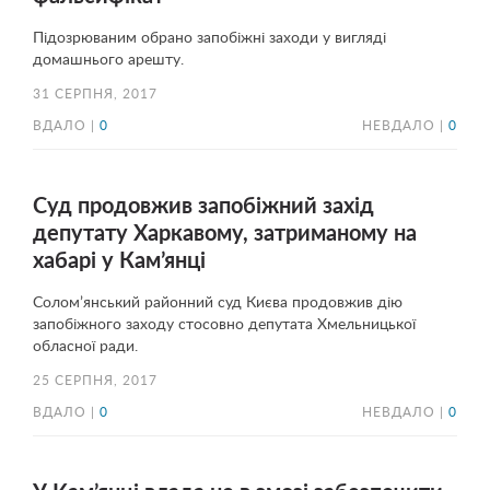
Підозрюваним обрано запобіжні заходи у вигляді
домашнього арешту.
31 СЕРПНЯ, 2017
ВДАЛО |
0
НЕВДАЛО |
0
Суд продовжив запобіжний захід
депутату Харкавому, затриманому на
хабарі у Кам’янці
Солом’янський районний суд Києва продовжив дію
запобіжного заходу стосовно депутата Хмельницької
обласної ради.
25 СЕРПНЯ, 2017
ВДАЛО |
0
НЕВДАЛО |
0