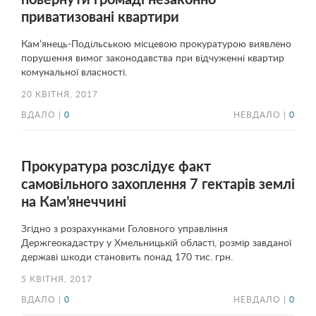
повернути громаді незаконно
приватизовані квартири
Кам’янець-Подільською місцевою прокуратурою виявлено
порушення вимог законодавства при відчуженні квартир
комунальної власності.
20 КВІТНЯ, 2017
ВДАЛО |
0
НЕВДАЛО |
0
Прокуратура розслідує факт
самовільного захоплення 7 гектарів землі
на Кам’янеччині
Згідно з розрахунками Головного управління
Держгеокадастру у Хмельницькій області, розмір завданої
державі шкоди становить понад 170 тис. грн.
5 КВІТНЯ, 2017
ВДАЛО |
0
НЕВДАЛО |
0