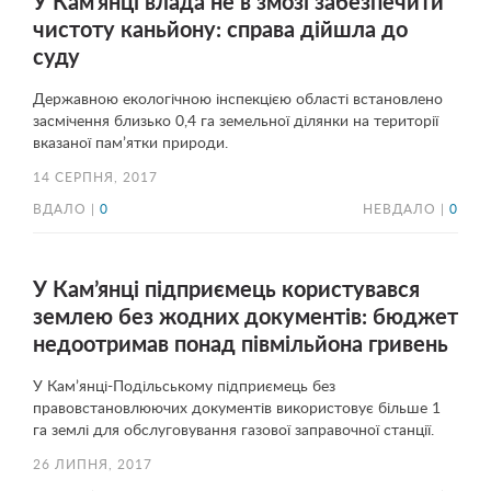
У Кам’янці влада не в змозі забезпечити
чистоту каньйону: справа дійшла до
суду
Державною екологічною інспекцією області встановлено
засмічення близько 0,4 га земельної ділянки на території
вказаної пам’ятки природи.
14 СЕРПНЯ, 2017
ВДАЛО |
0
НЕВДАЛО |
0
У Кам’янці підприємець користувався
землею без жодних документів: бюджет
недоотримав понад півмільйона гривень
У Кам’янці-Подільському підприємець без
правовстановлюючих документів використовує більше 1
га землі для обслуговування газової заправочної станції.
26 ЛИПНЯ, 2017