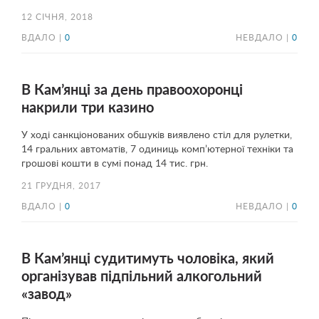
12 СІЧНЯ, 2018
ВДАЛО |
0
НЕВДАЛО |
0
В Кам’янці за день правоохоронці
накрили три казино
У ході санкціонованих обшуків виявлено стіл для рулетки,
14 гральних автоматів, 7 одиниць комп’ютерної техніки та
грошові кошти в сумі понад 14 тис. грн.
21 ГРУДНЯ, 2017
ВДАЛО |
0
НЕВДАЛО |
0
В Кам’янці судитимуть чоловіка, який
організував підпільний алкогольний
«завод»