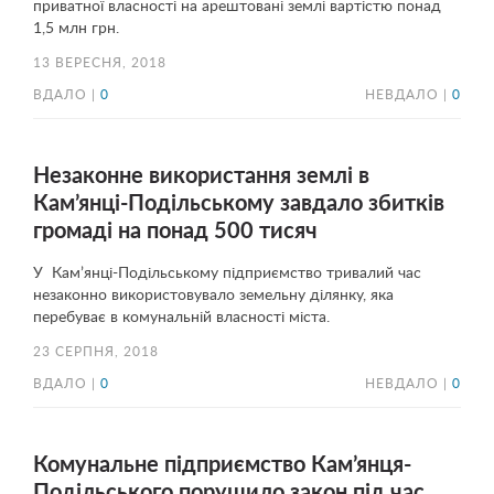
приватної власності на арештовані землі вартістю понад
1,5 млн грн.
13 ВЕРЕСНЯ, 2018
ВДАЛО |
0
НЕВДАЛО |
0
Незаконне використання землі в
Кам’янці-Подільському завдало збитків
громаді на понад 500 тисяч
У Кам’янці-Подільському підприємство тривалий час
незаконно використовувало земельну ділянку, яка
перебуває в комунальній власності міста.
23 СЕРПНЯ, 2018
ВДАЛО |
0
НЕВДАЛО |
0
Комунальне підприємство Кам’янця-
Подільського порушило закон під час