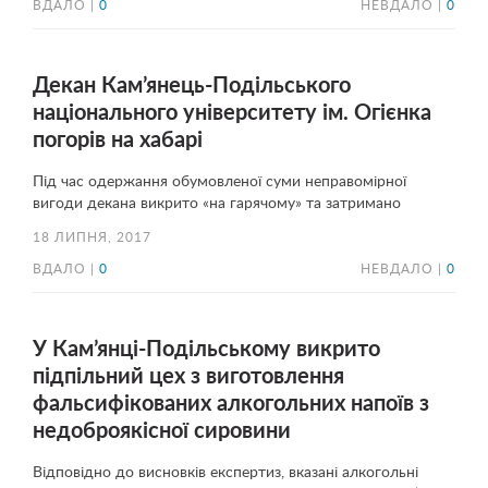
ВДАЛО |
0
НЕВДАЛО |
0
Декан Кам’янець-Подільського
національного університету ім. Огієнка
погорів на хабарі
Під час одержання обумовленої суми неправомірної
вигоди декана викрито «на гарячому» та затримано
18 ЛИПНЯ, 2017
ВДАЛО |
0
НЕВДАЛО |
0
У Кам’янці-Подільському викрито
підпільний цех з виготовлення
фальсифікованих алкогольних напоїв з
недоброякісної сировини
Відповідно до висновків експертиз, вказані алкогольні