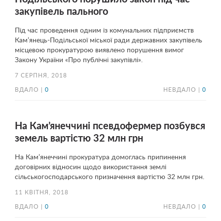
закупівель пального
Під час проведення одним із комунальних підприємств
Кам’янець-Подільської міської ради державних закупівель
місцевою прокуратурою виявлено порушення вимог
Закону України «Про публічні закупівлі».
7 СЕРПНЯ, 2018
ВДАЛО |
0
НЕВДАЛО |
0
На Кам’янеччині псевдофермер позбувся
земель вартістю 32 млн грн
На Кам’янеччині прокуратура домоглась припинення
договірних відносин щодо використання землі
сільськогосподарського призначення вартістю 32 млн грн.
11 КВІТНЯ, 2018
ВДАЛО |
0
НЕВДАЛО |
0