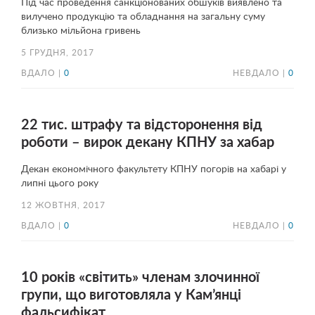
Під час проведення санкціонованих обшуків виявлено та
вилучено продукцію та обладнання на загальну суму
близько мільйона гривень
5 ГРУДНЯ, 2017
ВДАЛО |
0
НЕВДАЛО |
0
22 тис. штрафу та відсторонення від
роботи – вирок декану КПНУ за хабар
Декан економічного факультету КПНУ погорів на хабарі у
липні цього року
12 ЖОВТНЯ, 2017
ВДАЛО |
0
НЕВДАЛО |
0
10 років «світить» членам злочинної
групи, що виготовляла у Кам’янці
фальсифікат