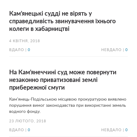
Кам’янецькі судді не вірять у
справедливість звинувачення їхнього
колеги в хабарництві
4 КВІТНЯ, 2018
ВДАЛО |
0
НЕВДАЛО |
0
На Кам’янеччині суд може повернути
незаконно приватизовані землі
прибережної смуги
Кам’янець-Подільською місцевою прокуратурою виявлено
порушення вимог законодавства при використанні земель
водного фонду.
23 ЛЮТОГО, 2018
ВДАЛО |
0
НЕВДАЛО |
0