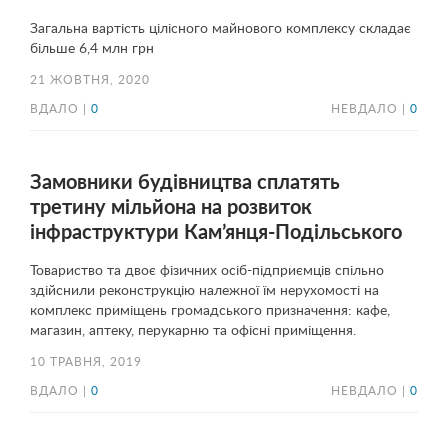
Загальна вартість цілісного майнового комплексу складає
більше 6,4 млн грн
21 ЖОВТНЯ, 2020
ВДАЛО |
0
НЕВДАЛО |
0
Замовники будівництва сплатять
третину мільйона на розвиток
інфраструктури Кам’янця-Подільського
Товариство та двоє фізичних осіб-підприємців спільно
здійснили реконструкцію належної їм нерухомості на
комплекс приміщень громадського призначення: кафе,
магазин, аптеку, перукарню та офісні приміщення.
10 ТРАВНЯ, 2019
ВДАЛО |
0
НЕВДАЛО |
0