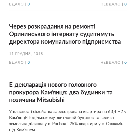
ВДАЛО |
0
НЕВДАЛО |
0
Через розкрадання на ремонті
Орининського інтернату судитимуть
директора комунального підприємства
11 ГРУДНЯ, 2018
ВДАЛО |
0
НЕВДАЛО |
0
Е-декларація нового головного
прокурора Кам’янця: два будинки та
позичена Mitsubishi
У власності сімейства зареєстрована квартира на 63,4 м2 у
Кам’янці-Подільському, житловий будинок та велика
земельна ділянка у с. Рогізна і 25% квартири у с. Сахкаміь
під Кам’янем.