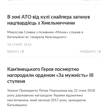
В зоні АТО від кулі снайпера загинув
нацгвардієць з Хмельниччини
Мирослав Сливка з позивним «Монах» служив в
батальйоні ім. генерала Кульчицького
28 СІЧНЯ, 2018
ВДАЛО |
0
НЕВДАЛО |
0
Кам’янецького Героя посмертно
нагородили орденом «За мужність» ІІІ
ступеня
Указом Президента Петра Порошенка від 22 січня 2018
року державною нагородою України відзначено
кам’янчанина, який загинув 2017 року, захищаючи
Батьківщину.