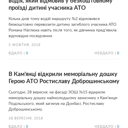
водія, який відмовив у безкоштовному
проїзді дитині учасника АТО
Кілька днів тому водій маршруту №2 відмовився
безкоштовно перевозити дитину загиблого учасника АТО
Романа Наглюка навіть після того, як дівчинка пред'явила
відповідне посвідчення.
5 ЖОВТНЯ, 2018
ВДАЛО |
0
НЕВДАЛО |
0
В Кам’янці відкрили меморіальну дошку
Герою АТО Ростиславу Доброшинському
Сьогодні, 28 вересня, на фасаді ЗОШ №15 відкрили
меморіальну дошку наймолодшому захиснику з Кам'янця-
Подільського, який загинув на Донбасі, Ростиславу
Доброшинському.
28 ВЕРЕСНЯ, 2018
ВДАЛО |
0
НЕВДАЛО |
0