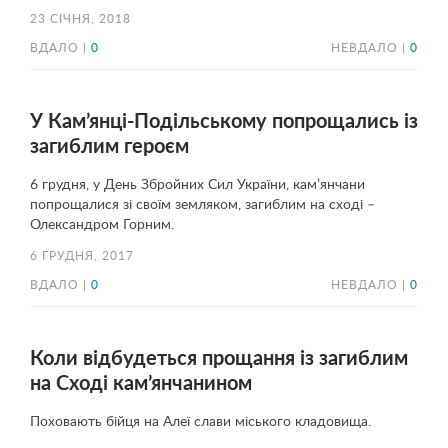
23 СІЧНЯ, 2018
ВДАЛО |
0
НЕВДАЛО |
0
У Кам’янці-Подільському попрощались із
загиблим героєм
6 грудня, у День Збройних Сил України, кам’янчани
попрощалися зі своїм земляком, загиблим на сході –
Олександром Горним.
6 ГРУДНЯ, 2017
ВДАЛО |
0
НЕВДАЛО |
0
Коли відбудеться прощання із загиблим
на Сході кам’янчанином
Поховають бійця на Алеї слави міського кладовища.