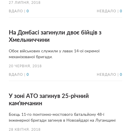
27 ЛИПНЯ, 2018
ВДАЛО |
0
НЕВДАЛО |
0
На Донбасі загинули двоє бійців з
Хмельниччини
Обоє військових служили у лавах 14-ої окремої
механізованої бригади.
20 ЧЕРВНЯ, 2018
ВДАЛО |
0
НЕВДАЛО |
0
У зоні АТО загинув 25-річний
кам’янчанин
Боєць 11-го понтонно-мостового батальйону 48-ї
інженерної бригади загинув в Новоайдарі на Луганщині
28 КВІТНЯ, 2018