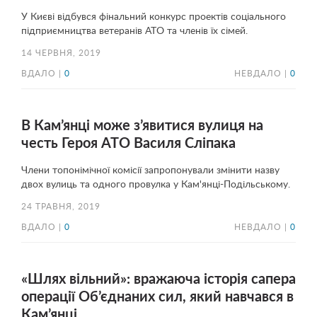
У Києві відбувся фінальний конкурс проектів соціального
підприємництва ветеранів АТО та членів їх сімей.
14 ЧЕРВНЯ, 2019
ВДАЛО |
0
НЕВДАЛО |
0
В Кам’янці може з’явитися вулиця на
честь Героя АТО Василя Сліпака
Члени топонімічної комісії запропонували змінити назву
двох вулиць та одного провулка у Кам'янці-Подільському.
24 ТРАВНЯ, 2019
ВДАЛО |
0
НЕВДАЛО |
0
«Шлях вільний»: вражаюча історія сапера
операції Об’єднаних сил, який навчався в
Кам’янці