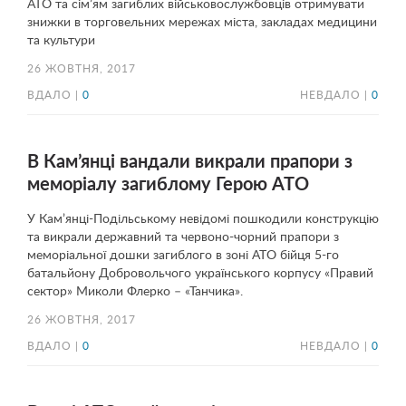
АТО та сім’ям загиблих військовослужбовців отримувати
знижки в торговельних мережах міста, закладах медицини
та культури
26 ЖОВТНЯ, 2017
ВДАЛО |
0
НЕВДАЛО |
0
В Кам’янці вандали викрали прапори з
меморіалу загиблому Герою АТО
У Кам’янці-Подільському невідомі пошкодили конструкцію
та викрали державний та червоно-чорний прапори з
меморіальної дошки загиблого в зоні АТО бійця 5-го
батальйону Добровольчого українського корпусу «Правий
сектор» Миколи Флерко – «Танчика».
26 ЖОВТНЯ, 2017
ВДАЛО |
0
НЕВДАЛО |
0