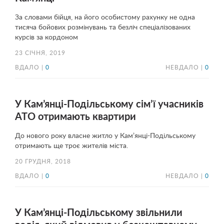
За словами бійця, на його особистому рахунку не одна
тисяча бойових розмінувань та безліч спеціалізованих
курсів за кордоном
23 СІЧНЯ, 2019
ВДАЛО |
0
НЕВДАЛО |
0
У Кам’янці-Подільському сім’ї учасників
АТО отримають квартири
До нового року власне житло у Кам’янці-Подільському
отримають ще троє жителів міста.
20 ГРУДНЯ, 2018
ВДАЛО |
0
НЕВДАЛО |
0
У Кам’янці-Подільському звільнили