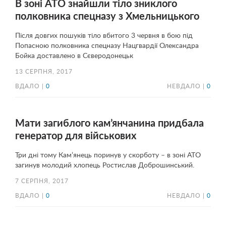
В зоні АТО знайшли тіло зниклого
полковника спецназу з Хмельницького
Після довгих пошуків тіло вбитого 3 червня в бою під
Попасною полковника спецназу Нацгвардії Олександра
Бойка доставлено в Сєверодонецьк
13 СЕРПНЯ, 2017
ВДАЛО |
0
НЕВДАЛО |
0
Мати загиблого кам’янчанина придбала
генератор для військових
Три дні тому Кам’янець поринув у скорботу – в зоні АТО
загинув молодий хлопець Ростислав Доброшинський.
7 СЕРПНЯ, 2017
ВДАЛО |
0
НЕВДАЛО |
0