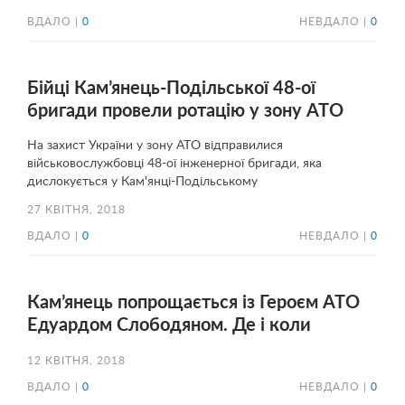
ВДАЛО |
0
НЕВДАЛО |
0
Бійці Кам’янець-Подільської 48-ої
бригади провели ротацію у зону АТО
На захист України у зону АТО відправилися
військовослужбовці 48-ої інженерної бригади, яка
дислокується у Кам'янці-Подільському
27 КВІТНЯ, 2018
ВДАЛО |
0
НЕВДАЛО |
0
Кам’янець попрощається із Героєм АТО
Едуардом Слободяном. Де і коли
12 КВІТНЯ, 2018
ВДАЛО |
0
НЕВДАЛО |
0