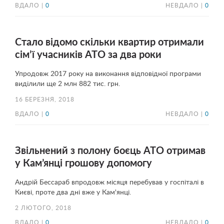
ВДАЛО |
0
НЕВДАЛО |
0
Стало відомо скільки квартир отримали
сім’ї учасників АТО за два роки
Упродовж 2017 року на виконання відповідної програми
виділили ще 2 млн 882 тис. грн.
16 БЕРЕЗНЯ, 2018
ВДАЛО |
0
НЕВДАЛО |
0
Звільнений з полону боєць АТО отримав
у Кам’янці грошову допомогу
Андрій Бессараб впродовж місяця перебував у госпіталі в
Києві, проте два дні вже у Кам'янці.
2 ЛЮТОГО, 2018
ВДАЛО |
0
НЕВДАЛО |
0