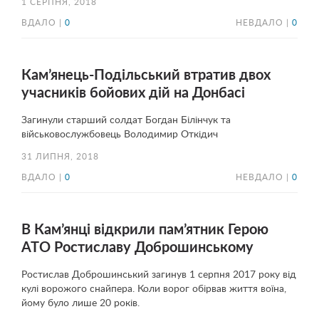
1 СЕРПНЯ, 2018
ВДАЛО |
0
НЕВДАЛО |
0
Кам’янець-Подільський втратив двох
учасників бойових дій на Донбасі
Загинули старший солдат Богдан Білінчук та
військовослужбовець Володимир Откідич
31 ЛИПНЯ, 2018
ВДАЛО |
0
НЕВДАЛО |
0
В Кам’янці відкрили пам’ятник Герою
АТО Ростиславу Доброшинському
Ростислав Доброшинський загинув 1 серпня 2017 року від
кулі ворожого снайпера. Коли ворог обірвав життя воїна,
йому було лише 20 років.