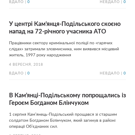
ВДАЛО |
0
НЕВДАЛО |
0
У центрі Кам’янця-Подільського скоєно
напад на 72-річного учасника АТО
Працівники сектору кримінальної поліції по «гарячих
слідах» затримали зловмисника, ним виявився місцевий
житель, 1997 року народження
4 ВЕРЕСНЯ, 2018
ВДАЛО |
0
НЕВДАЛО |
0
В Кам’янці-Подільському попрощались із
Героєм Богданом Блінчуком
1 серпня Кам’янець-Подільський прощався зі старшим
солдатом Богданом Білінчуком, який загинув в районі
операції Об’єднаних сил.