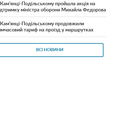
 Кам’янці-Подільському пройшла акція на
ідтримку міністра оборони Михайла Федорова
 Кам’янці-Подільському продовжили
имчасовий тариф на проїзд у маршрутках
ВСІ НОВИНИ