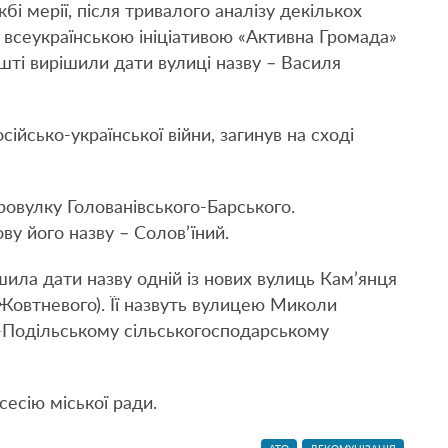
бі мерії, після тривалого аналізу декількох
й всеукраїнською ініціативою «Активна Громада»
ешті вирішили дати вулиці назву – Василя
сійсько-української війни, загинув на сході
овулку Голованівського-Барського.
ву його назву – Солов’їний.
шила дати назву одній із нових вулиць Кам’янця
 Жовтневого). Її назвуть вулицею Миколи
ь-Подільському сільськогосподарському
сесію міської ради.