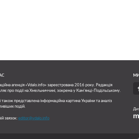
АС
МИ
ційна агенція «Vdalo.info» зареєстрована 2016 року. Редакція
ляє про події на Хмельниччині, зокрема у Кам'янці-Подільському.
і також представлена інформаційна картина України та аналіз
ивіших подій.
Диз
ій звязок:
editor@vdalo.info