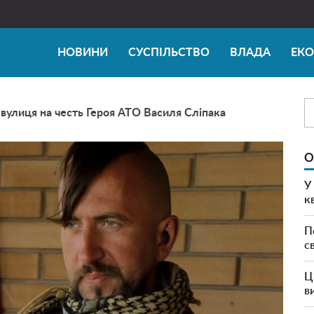
НОВИНИ
СУСПІЛЬСТВО
ВЛАДА
ЕК
 вулиця на честь Героя АТО Василя Сліпака
О
У
к
П
с
Ц
в