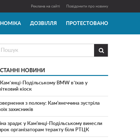
Реклама на сайті
Повідомити про новину
ОНОМІКА
ДОЗВІЛЛЯ
ПРОТЕСТОВАНО

СТАННІ НОВИНИ
 Камʼянці-Подільському BMW вʼїхав у
вітковий кіоск
овернення з полону: Кам’янеччина зустріла
воїх захисників
іна зради: у Кам’янці-Подільському винесли
ирок організаторам теракту біля РТЦК