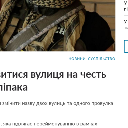
У
п
У
т
НОВИНИ
,
СУСПІЛЬСТВО
витися вулиця на честь
ліпака
и змінити назву двох вулиць та одного провулка
, яка підлягає перейменуванню в рамках