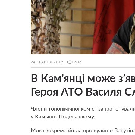
24 ТРАВНЯ 2019 |
636
В Кам’янці може з’я
Героя АТО Василя С
Члени топонімічної комісії запропонувал
у Кам’янці-Подільському.
Мова зокрема йшла про вулицю Ватутіна