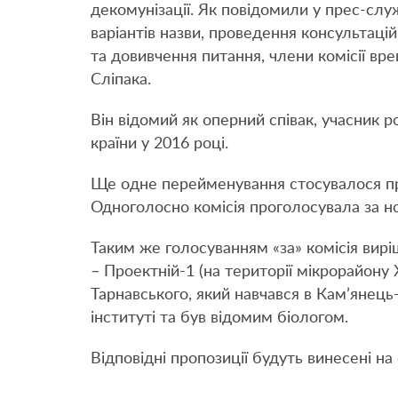
декомунізації. Як повідомили у прес-служ
варіантів назви, проведення консультаці
та довивчення питання, члени комісії вр
Сліпака.
Він відомий як оперний співак, учасник ро
країни у 2016 році.
Ще одне перейменування стосувалося пр
Одноголосно комісія проголосувала за но
Таким же голосуванням «за» комісія вирі
– Проектній-1 (на території мікрорайону
Тарнавського, який навчався в Кам’янец
інституті та був відомим біологом.
Відповідні пропозиції будуть винесені на 