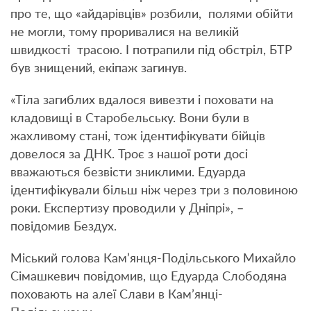
про те, що «айдарівців» розбили, полями обійти
не могли, тому проривалися на великій
швидкості трасою. І потрапили під обстріл, БТР
був знищений, екіпаж загинув.
«Тіла загиблих вдалося вивезти і поховати на
кладовищі в Старобельську. Вони були в
жахливому стані, тож ідентифікувати бійців
довелося за ДНК. Троє з нашої роти досі
вважаються безвісти зниклими. Едуарда
ідентифікували більш ніж через три з половиною
роки. Експертизу проводили у Дніпрі», –
повідомив Бездух.
Міський голова Кам’янця-Подільського Михайло
Сімашкевич повідомив, що Едуарда Слободяна
поховають на алеї Cлави в Кам’янці-