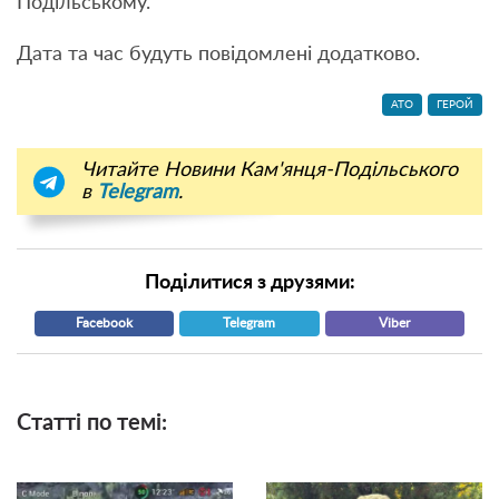
Подільському.
Дата та час будуть повідомлені додатково.
АТО
ГЕРОЙ
Читайте Новини Кам'янця-Подільського
в
Telegram
.
Поділитися з друзями:
Facebook
Telegram
Viber
Статті по темі: