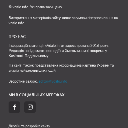
© vdalo.info. Усі права захищено.
Використання матеріалів сайту лише
за умови гіперпосилання на
vdalo.info
ПРО НАС
Інформаційна агенція «Vdalo.info» зареєстрована 2016 року.
Редакція повідомляє про події на Хмельниччині, зокрема у
Кам'янці-Подільському.
На сайті також представлена інформаційна картина України та
аналіз найважливіших подій.
Зворотній звязок:
editor@vdalo.info
МИ В СОЦІАЛЬНИХ МЕРЕЖАХ


Дизайн та розробка сайту