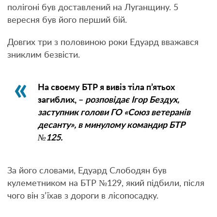
полігоні був доставлений на Луганщину. 5
вересня був його перший бій.
Довгих три з половиною роки Едуард вважався
зниклим безвісти.
На своєму БТР я вивіз тіла п’ятьох
загиблих, –
розповідає Ігор Бездух,
заступник голови ГО «Союз ветеранів
десанту», в минулому командир БТР
№125.
За його словами, Едуард Слободян був
кулеметником на БТР №129, який підбили, після
чого він з’їхав з дороги в лісопосадку.