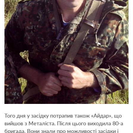
Того дня у засідку потрапив також «Айдар», що
вийшов з Металіста. Після цього виходила 80-а
бригада. Вони знали про можливості засідки і