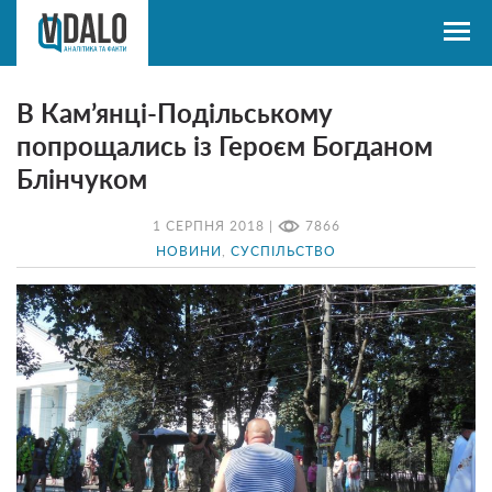
В Кам’янці-Подільському
попрощались із Героєм Богданом
Блінчуком
1 СЕРПНЯ 2018 |
7866
НОВИНИ
,
СУСПІЛЬСТВО