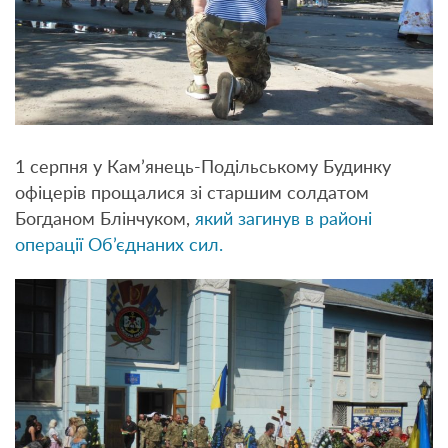
1 серпня у Кам’янець-Подільському Будинку
офіцерів прощалися зі старшим солдатом
Богданом Блінчуком,
який загинув в районі
операції Об’єднаних сил.