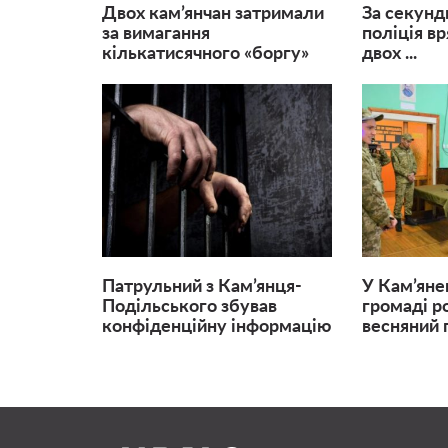
Двох кам’янчан затримали
За секунди
за вимагання
поліція в
кількатисячного «боргу»
двох ...
Патрульний з Кам’янця-
У Кам’яне
Подільського збував
громаді р
конфіденційну інформацію
весняний 