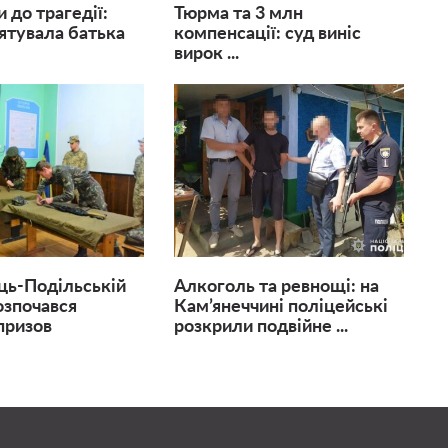
 до трагедії:
Тюрма та 3 млн
рятувала батька
компенсації: суд виніс
вирок ...
ць-Подільській
Алкоголь та ревнощі: на
озпочався
Кам’янеччині поліцейські
призов
розкрили подвійне ...