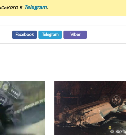
ьського в
Telegram
.
Facebook
Telegram
Viber