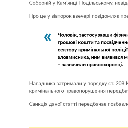
Соборній у Кам’янці-Подільському, невід
Про це у вівторок ввечері повідомляє пре
Чоловік, застосувавши фізичн
грошові кошти та посвідченн
сектору кримінальної поліції
зловмисника, ним виявився м
– зазначили правоохоронці.
Нападника затримали у порядку ст. 208 К
кримінального правопорушення передбаче
Санкція даної статті передбачає позбавле