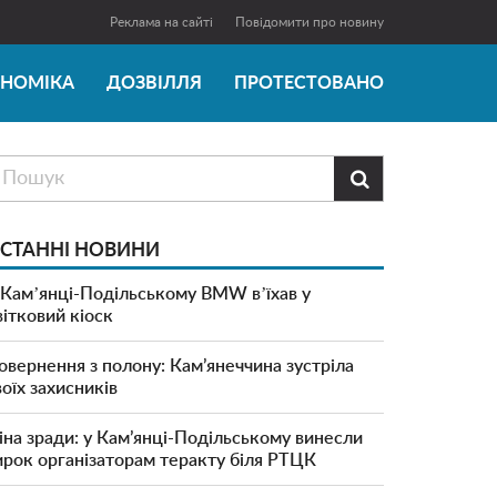
Реклама на сайті
Повідомити про новину
ОНОМІКА
ДОЗВІЛЛЯ
ПРОТЕСТОВАНО

СТАННІ НОВИНИ
 Камʼянці-Подільському BMW вʼїхав у
вітковий кіоск
овернення з полону: Кам’янеччина зустріла
воїх захисників
іна зради: у Кам’янці-Подільському винесли
ирок організаторам теракту біля РТЦК