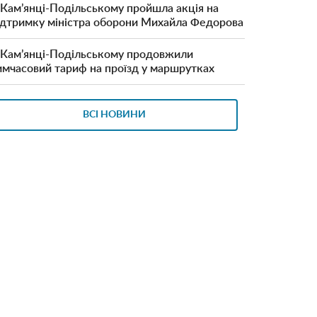
 Кам’янці-Подільському пройшла акція на
ідтримку міністра оборони Михайла Федорова
 Кам’янці-Подільському продовжили
имчасовий тариф на проїзд у маршрутках
ВСІ НОВИНИ