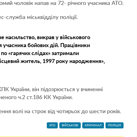
омий чоловік напав на 72- річного учасника АТО.
с-служба міськвідділу поліції.
е насильство, викрав у військового
я учасника бойових дій. Працівники
 по «гарячих слідах» затримали
ісцевий житель, 1997 року народження»,
ПК України, він підозрюється у вчиненні
ного ч.2 ст.186 КК України.
ння волі на строк від чотирьох до шести років.
АТО
ВІЙСЬКОВІ
КРИМІНАЛ
ПОЛІЦІЯ