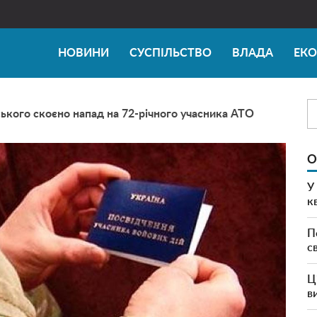
НОВИНИ
СУСПІЛЬСТВО
ВЛАДА
ЕК
ького скоєно напад на 72-річного учасника АТО
О
У
к
П
с
Ц
в