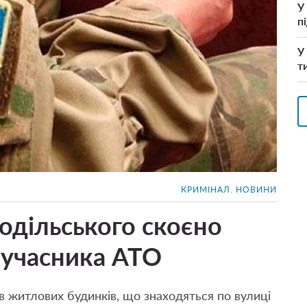
У
п
У
т
КРИМІНАЛ
,
НОВИНИ
одільського скоєно
 учасника АТО
ів житлових будинків, що знаходяться по вулиці