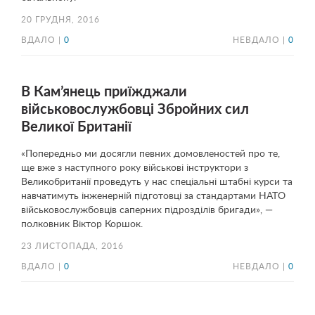
20 ГРУДНЯ, 2016
ВДАЛО |
0
НЕВДАЛО |
0
В Кам’янець приїжджали
військовослужбовці Збройних сил
Великої Британії
«Попередньо ми досягли певних домовленостей про те,
ще вже з наступного року військові інструктори з
Великобританії проведуть у нас спеціальні штабні курси та
навчатимуть інженерній підготовці за стандартами НАТО
військовослужбовців саперних підрозділів бригади», —
полковник Віктор Коршок.
23 ЛИСТОПАДА, 2016
ВДАЛО |
0
НЕВДАЛО |
0