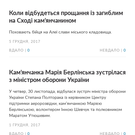
Коли відбудеться прощання із загиблим
на Сході кам’янчанином
Поховають бійця на Алеї слави міського кладовища.
5 ГРУДНЯ, 2017
ВДАЛО |
0
НЕВДАЛО |
0
Кам’янчанка Марія Берлінська зустрілася
з міністром оборони України
У четвер, 30 листопада, відбулася зустріч міністра оборони
України Степана Полторака із керівником Центру
підтримки аеророзвідки, кам’янчанкою Марією
Берлінською, волонтером Інною Шевчук та полковником
Маратом Утюшевим.
1 ГРУДНЯ, 2017
ВДАЛО |
0
НЕВДАЛО |
0