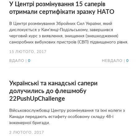
У Центрі розмінування 15 саперів
отримали сертифікати зразку НАТО
В Центрі розмінування Збройних Сил України, який
дислокується у Кам'янці-Подільському, завершився
черговий курс з виявлення, знищення (знешкодження)
саморобних вибухових пристроїв (СВП) підвищеного рівня.
15 ЛЮТОГО, 2017
ВДАЛО |
0
НЕВДАЛО |
0
Українські та канадські сапери
долучились до флешмобу
22PushUpChallenge
Військовослужбовці Центру розмінування та їхні колеги з
Канади передають естафету особовому складу 48-ї
інженерної бригади.
2 ЛЮТОГО, 2017