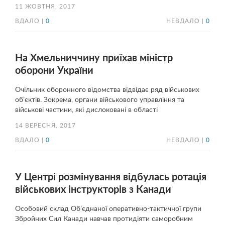
11 ЖОВТНЯ, 2017
ВДАЛО |
0
НЕВДАЛО |
0
На Хмельниччину приїхав міністр
оборони України
Очільник оборонного відомства відвідає ряд військових
об’єктів. Зокрема, органи військового управління та
військові частини, які дислоковані в області
14 ВЕРЕСНЯ, 2017
ВДАЛО |
0
НЕВДАЛО |
0
У Центрі розмінування відбулась ротація
військових інструкторів з Канади
Особовий склад Об’єднаної оперативно-тактичної групи
Збройних Сил Канади навчав протидіяти саморобним