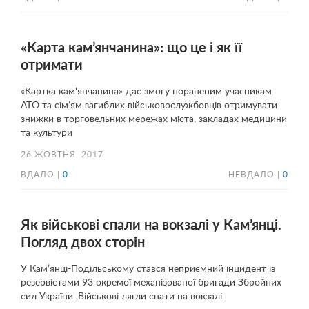
«Карта кам’янчанина»: що це і як її
отримати
«Картка кам'янчанина» дає змогу пораненим учасникам
АТО та сім’ям загиблих військовослужбовців отримувати
знижки в торговельних мережах міста, закладах медицини
та культури
26 ЖОВТНЯ, 2017
ВДАЛО |
0
НЕВДАЛО |
0
Як військові спали на вокзалі у Кам’янці.
Погляд двох сторін
У Кам’янці-Подільському стався неприємний інцидент із
резервістами 93 окремої механізованої бригади Збройних
сил України. Військові лягли спати на вокзалі.