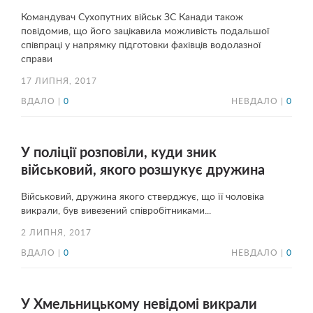
Командувач Сухопутних військ ЗС Канади також
повідомив, що його зацікавила можливість подальшої
співпраці у напрямку підготовки фахівців водолазної
справи
17 ЛИПНЯ, 2017
ВДАЛО |
0
НЕВДАЛО |
0
У поліції розповіли, куди зник
військовий, якого розшукує дружина
Військовий, дружина якого стверджує, що її чоловіка
викрали, був вивезений співробітниками...
2 ЛИПНЯ, 2017
ВДАЛО |
0
НЕВДАЛО |
0
У Хмельницькому невідомі викрали