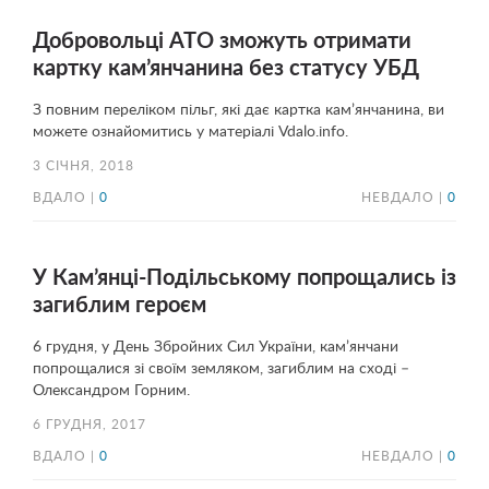
Добровольці АТО зможуть отримати
картку кам’янчанина без статусу УБД
З повним переліком пільг, які дає картка кам’янчанина, ви
можете ознайомитись у матеріалі Vdalo.info.
3 СІЧНЯ, 2018
ВДАЛО |
0
НЕВДАЛО |
0
У Кам’янці-Подільському попрощались із
загиблим героєм
6 грудня, у День Збройних Сил України, кам’янчани
попрощалися зі своїм земляком, загиблим на сході –
Олександром Горним.
6 ГРУДНЯ, 2017
ВДАЛО |
0
НЕВДАЛО |
0