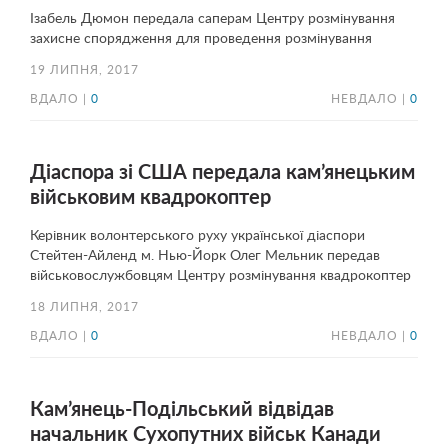
Ізабель Дюмон передала саперам Центру розмінування
захисне спорядження для проведення розмінування
19 ЛИПНЯ, 2017
ВДАЛО |
0
НЕВДАЛО |
0
Діаспора зі США передала кам’янецьким
військовим квадрокоптер
Керівник волонтерського руху української діаспори
Стейтен-Айленд м. Нью-Йорк Олег Мельник передав
військовослужбовцям Центру розмінування квадрокоптер
18 ЛИПНЯ, 2017
ВДАЛО |
0
НЕВДАЛО |
0
Кам’янець-Подільський відвідав
начальник Сухопутних військ Канади