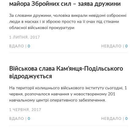
майора Збройних сил – заява дружини
За словами дружини, чоловіка викрали невідомі озброєнні
люди в масках і зі зброєю просто на її очах під стінами
обласної військової прокуратури
1 ЛИПНЯ, 2017
ВДАЛО |
0
НЕВДАЛО |
0
Військова слава Кам’янця-Подільського
відроджується
На території колишнього військового інституту сьогодні, 1
червня, розпочалося навчання у новоствореному 201
навчальному центрі оперативного забезпечення.
1 ЧЕРВНЯ, 2017
ВДАЛО |
0
НЕВДАЛО |
0