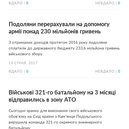
ВДАЛО |
0
НЕВДАЛО |
0
Подоляни перерахували на допомогу
армії понад 230 мільйонів гривень
З отриманих доходів протягом 2016 року подоляни
сплатили до державного бюджету 233,6 мільйона гривень
військового збору.
19 СІЧНЯ, 2017
ВДАЛО |
0
НЕВДАЛО |
0
Військові 321-го батальйону на 3 місяці
відправились в зону АТО
Сьогодні зранку для виконання свого військового
обов’язку на Схід країни з Кам’янця-Подільського
вирушила команда 321-го окремого інженерного
батальйону.