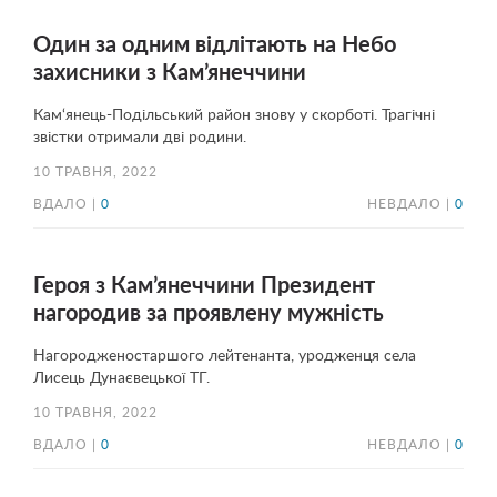
Один за одним відлітають на Небо
захисники з Кам’янеччини
Кам‘янець-Подільський район знову у скорботі. Трагічні
звістки отримали дві родини.
10 ТРАВНЯ, 2022
ВДАЛО |
0
НЕВДАЛО |
0
Героя з Кам’янеччини Президент
нагородив за проявлену мужність
Нагородженостаршого лейтенанта, уродженця села
Лисець Дунаєвецької ТГ.
10 ТРАВНЯ, 2022
ВДАЛО |
0
НЕВДАЛО |
0