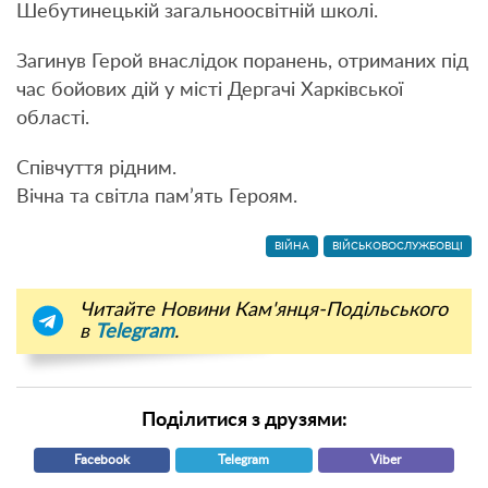
Шебутинецькій загальноосвітній школі.
Загинув Герой внаслідок поранень, отриманих під
час бойових дій у місті Дергачі Харківської
області.
Співчуття рідним.
Вічна та світла пам’ять Героям.
ВІЙНА
ВІЙСЬКОВОСЛУЖБОВЦІ
Читайте Новини Кам'янця-Подільського
в
Telegram
.
Поділитися з друзями:
Facebook
Telegram
Viber