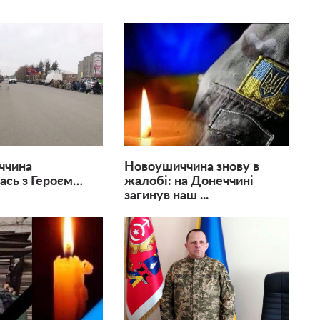
ччина
Новоушиччина знову в
ась з Героєм…
жалобі: на Донеччині
загинув наш ...