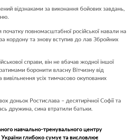
ний відзнаками за виконання бойових завдань,
еню.
ля початку повномасштабної російської навали на
-за кордону та знову вступив до лав Збройних
йськової справи, він не вбачав жодної іншої
братимами боронити власну Вітчизну від
а вивільнення усіх тимчасово окупованих
двох доньок Ростислава – десятирічної Софії та
ась дружина, сина втратили батьки.
аного навчально-тренувального центру
 України глибоко сумує та висловлює