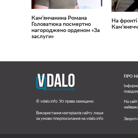
Кам’янчанина Романа
На фронті 
Головатюка посмертно
Кам’янеч
нагороджено орденом «За
заслуги»
ПРО Н
Інформа
повідом
© vdalo.info. Усі права захищено.
На сайт
найважл
Використання матеріалів сайту лише
за умови гіперпосилання на vdalo.info
Зворотн