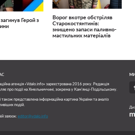
Ворог вкотре обстріляв
загинув Герой з
Старокостянтинів:
чини
знищено запаси паливно-
мастильних матеріалів
АС
МИ
ційна агенція «Vdalo.info» зареєстрована 2016 року. Редакція
ляє про події на Хмельниччині, зокрема у Кам'янці-Подільському.
і також представлена інформаційна картина України та аналіз
ивіших подій.
Диз
ій звязок:
editor@vdalo.info