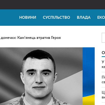
НОВИНИ
СУСПІЛЬСТВО
ВЛАДА
ЕК
 донечки: Кам’янець втратив Героя
О
У
к
П
с
Ц
в