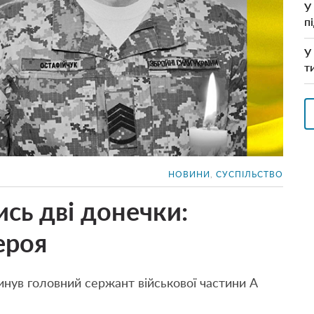
У
п
У
т
НОВИНИ
,
СУСПІЛЬСТВО
сь дві донечки:
ероя
инув головний сержант військової частини А