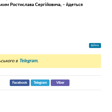
ьким Ростислава Сергійовича, – йдеться
ВІЙНА
ьського в
Telegram
.
Facebook
Telegram
Viber