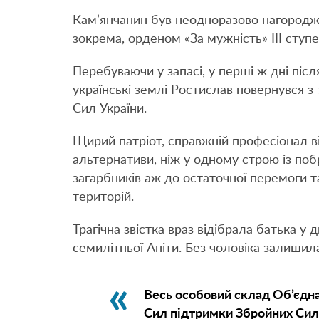
Кам’янчанин був неодноразово нагородже
зокрема, орденом «За мужність» ІІІ ступ
Перебуваючи у запасі, у перші ж дні піс
українські землі Ростислав повернувся з
Сил України.
Щирий патріот, справжній професіонал ві
альтернативи, ніж у одному строю із по
загарбників аж до остаточної перемоги т
територій.
Трагічна звістка враз відібрала батька у 
семилітньої Аніти. Без чоловіка залишил
Весь особовий склад Об’єдн
Сил підтримки Збройних Сил