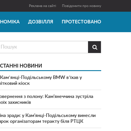
Реклама на сайті
Повідомити про новину
ОНОМІКА
ДОЗВІЛЛЯ
ПРОТЕСТОВАНО

СТАННІ НОВИНИ
 Камʼянці-Подільському BMW вʼїхав у
вітковий кіоск
овернення з полону: Кам’янеччина зустріла
воїх захисників
іна зради: у Кам’янці-Подільському винесли
ирок організаторам теракту біля РТЦК