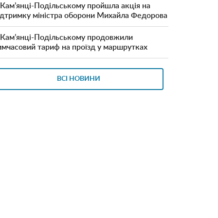
 Кам’янці-Подільському пройшла акція на
ідтримку міністра оборони Михайла Федорова
 Кам’янці-Подільському продовжили
имчасовий тариф на проїзд у маршрутках
ВСІ НОВИНИ