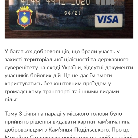
У багатьох добровольців, що брали участь у
захисті територіальної цілісності та державного
суверенітету на сході України, відсутні документи
учасників бойових дій. Це не дає їм змоги
користуватись безкоштовним проїздом у
громадському транспорті та іншими видами
пільг.
Тому 3 січня на нараді у міського голови було
прийнято рішення видавати картки кам’янчанина
добровольцям з Кам’янця-Подільського. Про це
Михайло Сімашкевич повідомив на своїй сторінці