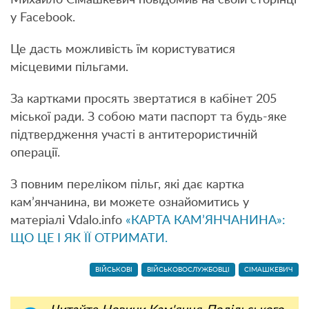
у Facebook.
Це дасть можливість їм користуватися
місцевими пільгами.
За картками просять звертатися в кабінет 205
міської ради. З собою мати паспорт та будь-яке
підтвердження участі в антитерористичній
операції.
З повним переліком пільг, які дає картка
кам’янчанина, ви можете ознайомитись у
матеріалі Vdalo.info
«КАРТА КАМ’ЯНЧАНИНА»:
ЩО ЦЕ І ЯК ЇЇ ОТРИМАТИ.
ВІЙСЬКОВІ
ВІЙСЬКОВОСЛУЖБОВЦІ
СІМАШКЕВИЧ