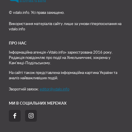
© vdalo.info. Усі права захищено.
Використання матеріалів сайту лише
за умови гіперпосилання на
vdalo.info
ПРО НАС
Інформаційна агенція «Vdalo.info» зареєстрована 2016 року.
Редакція повідомляє про події на Хмельниччині, зокрема у
Кам'янці-Подільському.
На сайті також представлена інформаційна картина України та
аналіз найважливіших подій.
Зворотній звязок:
editor@vdalo.info
МИ В СОЦІАЛЬНИХ МЕРЕЖАХ

