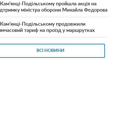
 Кам’янці-Подільському пройшла акція на
ідтримку міністра оборони Михайла Федорова
 Кам’янці-Подільському продовжили
имчасовий тариф на проїзд у маршрутках
ВСІ НОВИНИ