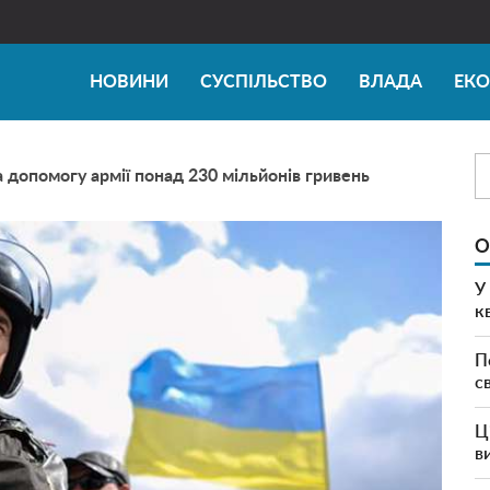
НОВИНИ
СУСПІЛЬСТВО
ВЛАДА
ЕК
допомогу армії понад 230 мільйонів гривень
О
У
к
П
с
Ц
в