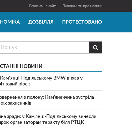
Реклама на сайті
Повідомити про новину
ОНОМІКА
ДОЗВІЛЛЯ
ПРОТЕСТОВАНО

СТАННІ НОВИНИ
 Камʼянці-Подільському BMW вʼїхав у
вітковий кіоск
овернення з полону: Кам’янеччина зустріла
воїх захисників
іна зради: у Кам’янці-Подільському винесли
ирок організаторам теракту біля РТЦК