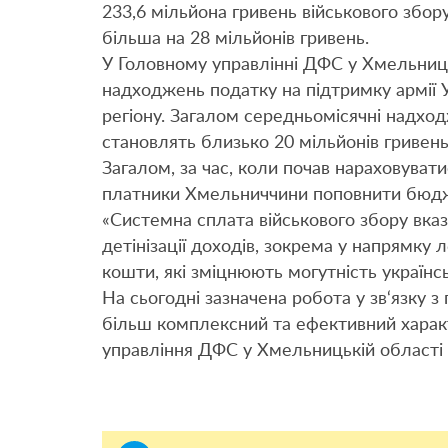
233,6 мільйона гривень військового збор
більша на 28 мільйонів гривень.
У Головному управлінні ДФС у Хмельниць
надходжень податку на підтримку армії У
регіону. Загалом середньомісячні надход
становлять близько 20 мільйонів гривень
Загалом, за час, коли почав нараховуватис
платники Хмельниччини поповнити бюдж
«Системна сплата військового збору вказ
детінізації доходів, зокрема у напрямку л
кошти, які зміцнюють могутність українс
На сьогодні зазначена робота у зв‘язку
більш комплексний та ефективний характ
управління ДФС у Хмельницькій області