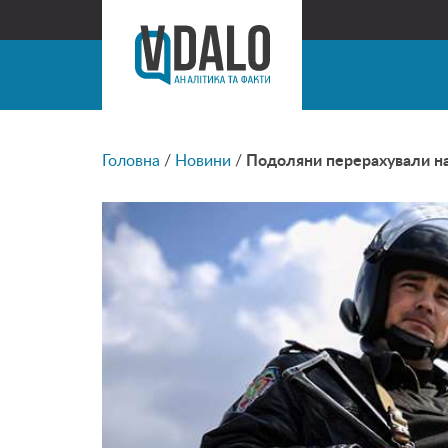
Головна
/
Новини
/
Подоляни перерахували на 