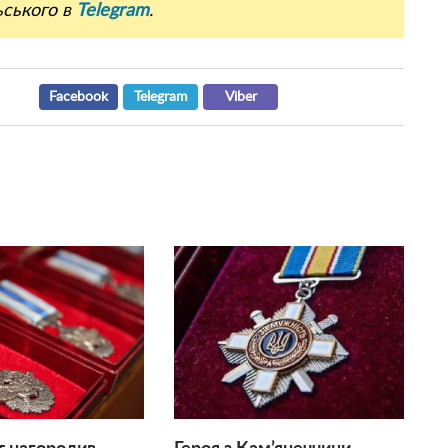
ьського в
Telegram
.
Facebook
Telegram
Viber