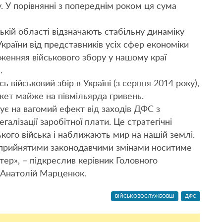
у. У порівнянні з попереднім роком ця сума
кій області відзначають стабільну динаміку
країни від представників усіх сфер економіки
женняя військового збору у нашому краї
.
ь військовий збір в Україні (з серпня 2014 року),
ет майже на півмільярда гривень.
ує на вагомий ефект від заходів ДФС з
егалізації заробітної плати. Це стратегічні
ького війська і наближають мир на нашій землі.
 з прийнятими законодавчими змінами носитиме
ер», – підкреслив керівник Головного
 Анатолій Марценюк.
ВІЙСЬКОВОСЛУЖБОВЦІ
ДФС