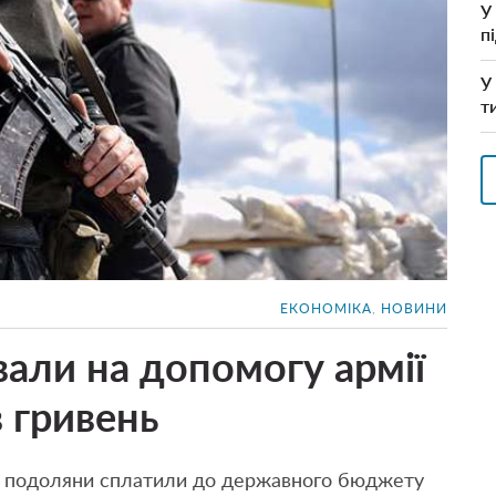
У
п
У
т
ЕКОНОМІКА
,
НОВИНИ
али на допомогу армії
 гривень
у подоляни сплатили до державного бюджету