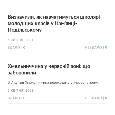
Визначили, як навчатимуться школярі
молодших класів у Кам’янці-
Подільському
6 КВІТНЯ, 2021
ВДАЛО |
0
НЕВДАЛО |
0
Хмельниччина у червоній зоні: що
заборонили
З 7 квітня Хмельниччина переходить у «червону зону».
5 КВІТНЯ, 2021
ВДАЛО |
0
НЕВДАЛО |
0