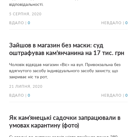
відповідальності.
5 СЕРПНЯ, 2020
ВДАЛО |
0
НЕВДАЛО |
0
Зайшов в магазин без маски: суд
оштрафував кам’янчанина на 17 тис. грн
Чоловік відвідав магазин «Віс» на вул. Привокзальна без
вдягнутого засобу індивідуального засобу захисту, що
закриває ніс та рот,
21 ЛИПНЯ, 2020
ВДАЛО |
0
НЕВДАЛО |
0
Як кам’янецькі садочки запрацювали в
умовах карантину (фото)