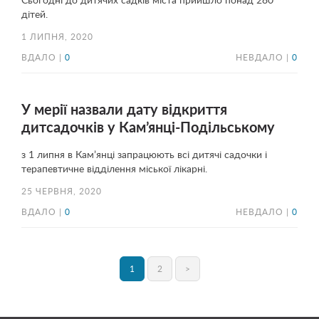
Сьогодні до дитячих садків міста прийшло понад 280
дітей.
1 ЛИПНЯ, 2020
ВДАЛО |
0
НЕВДАЛО |
0
У мерії назвали дату відкриття
дитсадочків у Кам’янці-Подільському
з 1 липня в Кам’янці запрацюють всі дитячі садочки і
терапевтичне відділення міської лікарні.
25 ЧЕРВНЯ, 2020
ВДАЛО |
0
НЕВДАЛО |
0
1
2
>