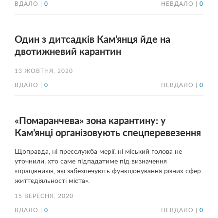
ВДАЛО |
0
НЕВДАЛО |
0
Один з дитсадків Кам’янця йде на
двотижневий карантин
13 ЖОВТНЯ, 2020
ВДАЛО |
0
НЕВДАЛО |
0
«Помаранчева» зона карантину: у
Кам’янці організовують спецперевезення
Щоправда, ні пресслужба мерії, ні міський голова не
уточнили, хто саме підпадатиме під визначення
«працівників, які забезпечують функціонування різних сфер
життєдіяльності міста».
15 ВЕРЕСНЯ, 2020
ВДАЛО |
0
НЕВДАЛО |
0