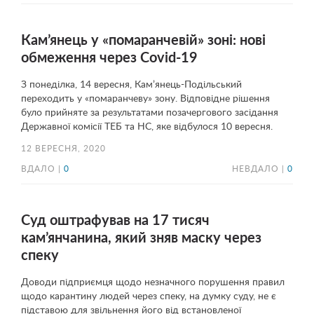
Кам’янець у «помаранчевій» зоні: нові
обмеження через Covid-19
З понеділка, 14 вересня, Кам’янець-Подільський
переходить у «помаранчеву» зону. Відповідне рішення
було прийняте за результатами позачергового засідання
Державної комісії ТЕБ та НС, яке відбулося 10 вересня.
12 ВЕРЕСНЯ, 2020
ВДАЛО |
0
НЕВДАЛО |
0
Суд оштрафував на 17 тисяч
кам’янчанина, який зняв маску через
спеку
Доводи підприємця щодо незначного порушення правил
щодо карантину людей через спеку, на думку суду, не є
підставою для звільнення його від встановленої