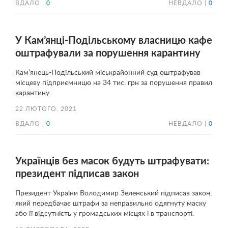
ВДАЛО |
0
НЕВДАЛО |
0
У Кам’янці-Подільському власницю кафе
оштрафували за порушення карантину
Кам’янець-Подільський міськрайонний суд оштрафував
місцеву підприємницю на 34 тис. грн за порушення правил
карантину.
22 ЛЮТОГО, 2021
ВДАЛО |
0
НЕВДАЛО |
0
Українців без масок будуть штрафувати:
президент підписав закон
Президент України Володимир Зеленський підписав закон,
який передбачає штрафи за неправильно одягнуту маску
або її відсутність у громадських місцях і в транспорті.