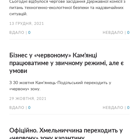
Cьогодні відбулося чергове засідання Державної комісії з
питань техногенно-екологічної безпеки та надзвичайних
ситуацій.
13 ГРУДНЯ, 2021
ВДАЛО |
0
НЕВДАЛО |
0
Бізнес у «червоному» Кам’янці
працюватиме у звичному режимі, але є
умови
З 30 жовтня Кам'янець-Подільський переходить у
«червону» зону.
29 ЖОВТНЯ, 2021
ВДАЛО |
0
НЕВДАЛО |
0
Офіційно. Хмельниччина переходить у
«червону» зону карантину