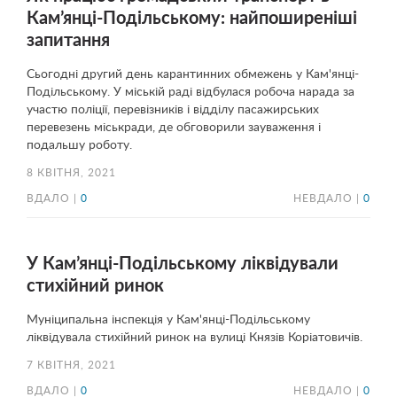
Кам’янці-Подільському: найпоширеніші
запитання
Сьогодні другий день карантинних обмежень у Кам'янці-
Подільському. У міській раді відбулася робоча нарада за
участю поліції, перевізників і відділу пасажирських
перевезень міськради, де обговорили зауваження і
подальшу роботу.
8 КВІТНЯ, 2021
ВДАЛО |
0
НЕВДАЛО |
0
У Кам’янці-Подільському ліквідували
стихійний ринок
Муніципальна інспекція у Кам'янці-Подільському
ліквідувала стихійний ринок на вулиці Князів Коріатовичів.
7 КВІТНЯ, 2021
ВДАЛО |
0
НЕВДАЛО |
0