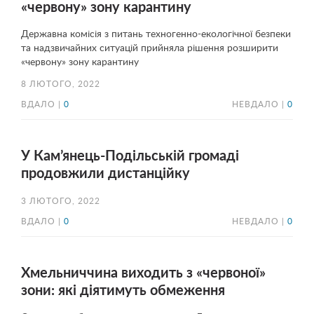
«червону» зону карантину
Державна комісія з питань техногенно-екологічної безпеки
та надзвичайних ситуацій прийняла рішення розширити
«червону» зону карантину
8 ЛЮТОГО, 2022
ВДАЛО |
0
НЕВДАЛО |
0
У Кам’янець-Подільській громаді
продовжили дистанційку
3 ЛЮТОГО, 2022
ВДАЛО |
0
НЕВДАЛО |
0
Хмельниччина виходить з «червоної»
зони: які діятимуть обмеження