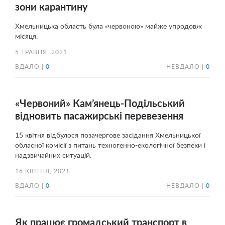
зони карантину
Хмельницька область була «червоною» майже упродовж
місяця.
5 ТРАВНЯ, 2021
ВДАЛО |
0
НЕВДАЛО |
0
«Червоний» Кам’янець-Подільський
відновить пасажирські перевезення
15 квітня відбулося позачергове засідання Хмельницької
обласної комісії з питань техногенно-екологічної безпеки і
надзвичайних ситуацій.
16 КВІТНЯ, 2021
ВДАЛО |
0
НЕВДАЛО |
0
Як працює громадський транспорт в