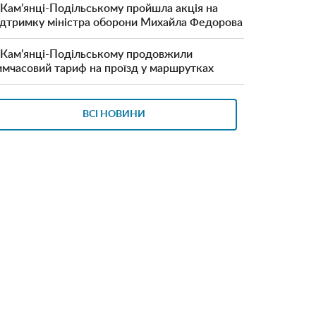
 Кам’янці-Подільському пройшла акція на
ідтримку міністра оборони Михайла Федорова
 Кам’янці-Подільському продовжили
имчасовий тариф на проїзд у маршрутках
ВСІ НОВИНИ