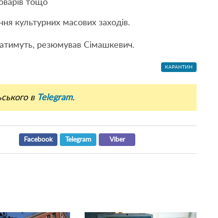
товарів тощо
ення культурних масових заходів.
ватимуть, резюмував Сімашкевич.
КАРАНТИН
ьського в
Telegram
.
Facebook
Telegram
Viber