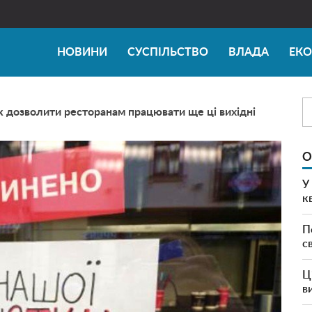
НОВИНИ
СУСПІЛЬСТВО
ВЛАДА
ЕК
к дозволити ресторанам працювати ще ці вихідні
О
У
к
П
с
Ц
в