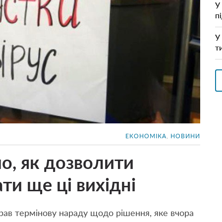
У
п
У
т
ЕКОНОМІКА
,
НОВИНИ
о, як дозволити
ти ще ці вихідні
ав термінову нараду щодо рішення, яке вчора