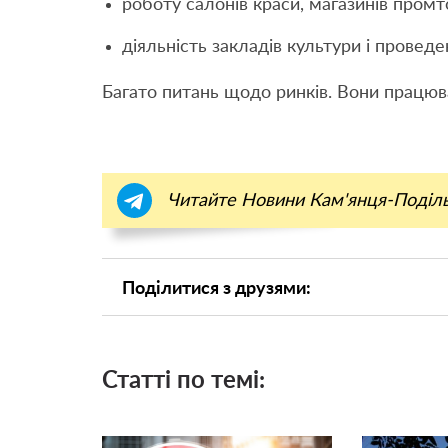
роботу салонів краси, магазинів пром
діяльність закладів культури і провед
Багато питань щодо ринків. Вони працю
Читайте Новини Кам'янця-Поділ
Поділитися з друзями:
Статті по темі: