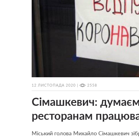
12 ЛИСТОПАДА 2020 |
2558
Сімашкевич: думаєм
ресторанам працюва
Міський голова Михайло Сімашкевич зібр