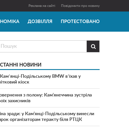
Реклама на сайті
Повідомити про новину
ОНОМІКА
ДОЗВІЛЛЯ
ПРОТЕСТОВАНО

СТАННІ НОВИНИ
 Камʼянці-Подільському BMW вʼїхав у
вітковий кіоск
овернення з полону: Кам’янеччина зустріла
воїх захисників
іна зради: у Кам’янці-Подільському винесли
ирок організаторам теракту біля РТЦК