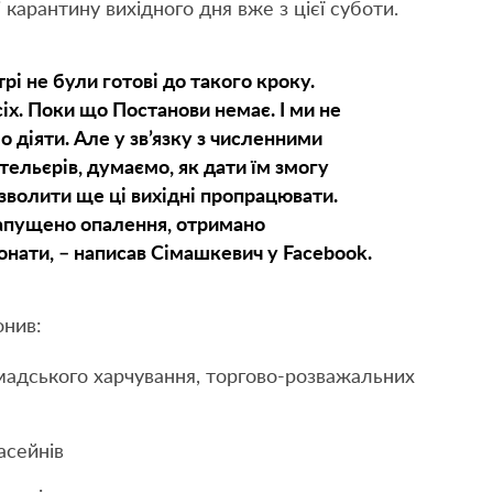
карантину вихідного дня вже з цієї суботи.
рі не були готові до такого кроку.
іх. Поки що Постанови немає. І ми не
 діяти. Але у зв’язку з численними
тельєрів, думаємо, як дати їм змогу
озволити ще ці вихідні пропрацювати.
апущено опалення, отримано
онати, – написав Сімашкевич у Facebook.
онив:
омадського харчування, торгово-розважальних
асейнів