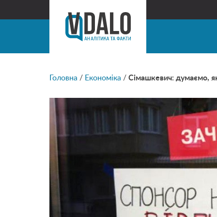
Головна
/
Економіка
/
Сімашкевич: думаємо, я