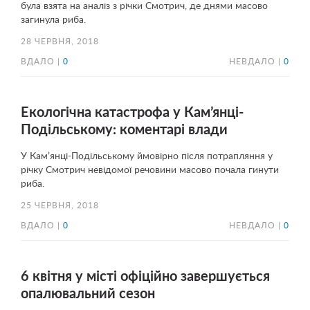
була взята на аналіз з річки Смотрич, де днями масово
загинула риба.
28 ЧЕРВНЯ, 2018
ВДАЛО |
0
НЕВДАЛО |
0
Екологічна катастрофа у Кам’янці-
Подільському: коментарі влади
У Кам’янці-Подільському ймовірно після потрапляння у
річку Смотрич невідомої речовини масово почала гинути
риба.
25 ЧЕРВНЯ, 2018
ВДАЛО |
0
НЕВДАЛО |
0
6 квітня у місті офіційно завершується
опалювальний сезон