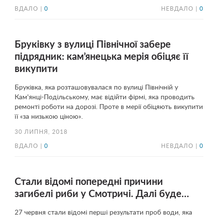
ВДАЛО |
0
НЕВДАЛО |
0
Бруківку з вулиці Північної забере
підрядник: кам’янецька мерія обіцяє її
викупити
Бруківка, яка розташовувалася по вулиці Північній у
Кам'янці-Подільському, має відійти фірмі, яка проводить
ремонті роботи на дорозі. Проте в мерії обіцяють викупити
її «за низькою ціною».
30 ЛИПНЯ, 2018
ВДАЛО |
0
НЕВДАЛО |
0
Стали відомі попередні причини
загибелі риби у Смотричі. Далі буде…
27 червня стали відомі перші результати проб води, яка