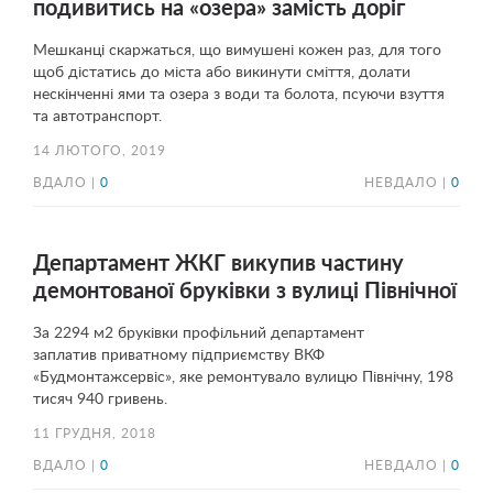
подивитись на «озера» замість доріг
Мешканці скаржаться, що вимушені кожен раз, для того
щоб дістатись до міста або викинути сміття, долати
нескінченні ями та озера з води та болота, псуючи взуття
та автотранспорт.
14 ЛЮТОГО, 2019
ВДАЛО |
0
НЕВДАЛО |
0
Департамент ЖКГ викупив частину
демонтованої бруківки з вулиці Північної
За 2294 м2 бруківки профільний департамент
заплатив приватному підприємству ВКФ
«Будмонтажсервіс», яке ремонтувало вулицю Північну, 198
тисяч 940 гривень.
11 ГРУДНЯ, 2018
ВДАЛО |
0
НЕВДАЛО |
0