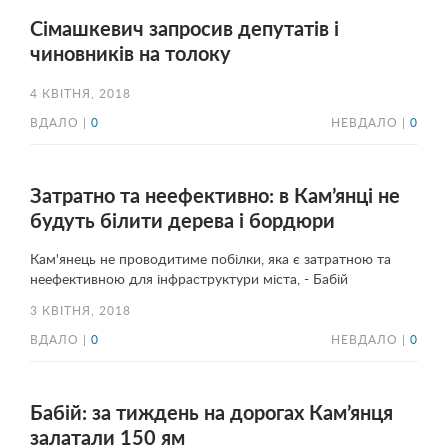
Сімашкевич запросив депутатів і
чиновників на толоку
4 КВІТНЯ, 2018
ВДАЛО |
0
НЕВДАЛО |
0
Затратно та неефективно: в Кам’янці не
будуть білити дерева і бордюри
Кам'янець не проводитиме побілки, яка є затратною та
неефективною для інфраструктури міста, - Бабій
3 КВІТНЯ, 2018
ВДАЛО |
0
НЕВДАЛО |
0
Бабій: за тиждень на дорогах Кам’янця
залатали 150 ям