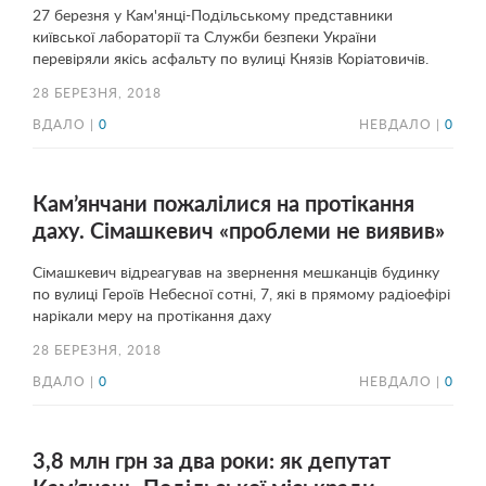
27 березня у Кам'янці-Подільському представники
київської лабораторії та Служби безпеки України
перевіряли якісь асфальту по вулиці Князів Коріатовичів.
28 БЕРЕЗНЯ, 2018
ВДАЛО |
0
НЕВДАЛО |
0
Кам’янчани пожалілися на протікання
даху. Сімашкевич «проблеми не виявив»
Сімашкевич відреагував на звернення мешканців будинку
по вулиці Героїв Небесної сотні, 7, які в прямому радіоефірі
нарікали меру на протікання даху
28 БЕРЕЗНЯ, 2018
ВДАЛО |
0
НЕВДАЛО |
0
3,8 млн грн за два роки: як депутат