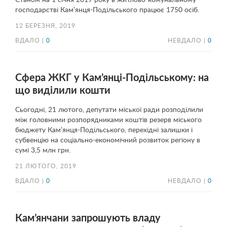
Станом на 1 січня 2019 року в житлово-комунальному
господарстві Кам’янця-Подільського працює 1750 осіб.
12 БЕРЕЗНЯ, 2019
ВДАЛО |
0
НЕВДАЛО |
0
Сфера ЖКГ у Кам’янці-Подільському: на
що виділили кошти
Сьогодні, 21 лютого, депутати міської ради розподілили
між головними розпорядниками коштів резерв міського
бюджету Кам’янця-Подільського, перехідні залишки і
субвенцію на соціально-економічний розвиток регіону в
сумі 3,5 млн грн.
21 ЛЮТОГО, 2019
ВДАЛО |
0
НЕВДАЛО |
0
Кам’янчани запрошують владу