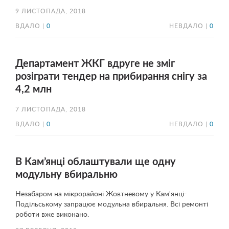
9 ЛИСТОПАДА, 2018
ВДАЛО |
0
НЕВДАЛО |
0
Департамент ЖКГ вдруге не зміг
розіграти тендер на прибирання снігу за
4,2 млн
7 ЛИСТОПАДА, 2018
ВДАЛО |
0
НЕВДАЛО |
0
В Кам’янці облаштували ще одну
модульну вбиральню
Незабаром на мікрорайоні Жовтневому у Кам'янці-
Подільському запрацює модульна вбиральня. Всі ремонті
роботи вже виконано.