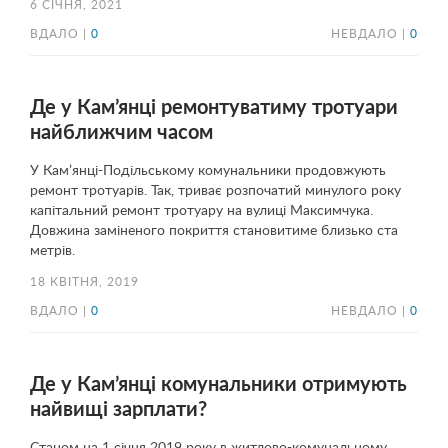
6 СІЧНЯ, 2021
ВДАЛО |
0
НЕВДАЛО |
0
Де у Кам’янці ремонтуватиму тротуари
найближчим часом
У Кам’янці-Подільському комунальники продовжують
ремонт тротуарів. Так, триває розпочатий минулого року
капітальний ремонт тротуару на вулиці Максимчука.
Довжина заміненого покриття становитиме близько ста
метрів.
18 КВІТНЯ, 2019
ВДАЛО |
0
НЕВДАЛО |
0
Де у Кам’янці комунальники отримують
найвищі зарплати?