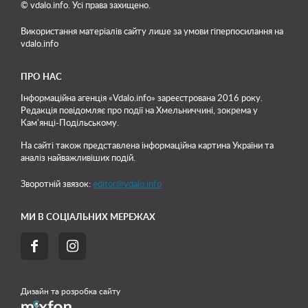
© vdalo.info. Усі права захищено.
Використання матеріалів сайту лише
за умови гіперпосилання на
vdalo.info
ПРО НАС
Інформаційна агенція «Vdalo.info» зареєстрована 2016 року.
Редакція повідомляє про події на Хмельниччині, зокрема у
Кам'янці-Подільському.
На сайті також представлена інформаційна картина України та
аналіз найважливіших подій.
Зворотній звязок:
editor@vdalo.info
МИ В СОЦІАЛЬНИХ МЕРЕЖАХ


Дизайн та розробка сайту