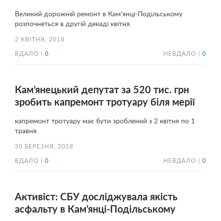
Великий дорожній ремонт в Кам'янці-Подільському
розпочнеться в другій декаді квітня.
2 КВІТНЯ, 2018
ВДАЛО |
0
НЕВДАЛО |
0
Кам’янецький депутат за 520 тис. грн
зробить капремонт тротуару біля мерії
капремонт тротуару має бути зроблений з 2 квітня по 1
травня.
30 БЕРЕЗНЯ, 2018
ВДАЛО |
0
НЕВДАЛО |
0
Активіст: СБУ досліджувала якість
асфальту в Кам’янці-Подільському