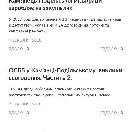
Кам’янець-Подільської міськради
заробляє на закупівлях
У 2017 році департамент ЖКГ міськради, де підприємець
є депутатом, уклав з ним 24 договори на поточні та
капітальні ремонти.
4 БЕРЕЗНЯ, 2018
ВДАЛО |
0
НЕВДАЛО |
0
ОСББ у Кам’янці-Подільському: виклики
сьогодення. Частина 2.
Там, де люди об’єднані спільною метою та готові
відстоювати свої права, нездоланних ситуацій немає.
2 БЕРЕЗНЯ, 2018
ВДАЛО |
0
НЕВДАЛО |
0