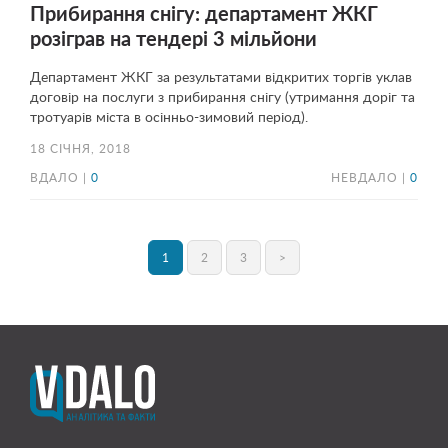
Прибирання снігу: департамент ЖКГ
розіграв на тендері 3 мільйони
Департамент ЖКГ за результатами відкритих торгів уклав
договір на послуги з прибирання снігу (утримання доріг та
тротуарів міста в осінньо-зимовий період).
18 СІЧНЯ, 2018
ВДАЛО |
0
НЕВДАЛО |
0
1
2
3
>