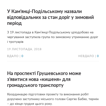
У Кам’янці-Подільському назвали
відповідальних за стан доріг у зимовий
період
З 19 листопада в Кам’янці-Подільському цілодобово на
чергування заступила група по зимовому утриманню доріг
і тротуарів
19 ЛИСТОПАДА, 2018
ВДАЛО |
0
НЕВДАЛО |
0
На проспекті Грушевського може
з’явитися нова «кишеня» для
громадського транспорту
Координацію підготовки проекту та виконання робіт
доручено заступнику міського голови Сергію Бабію, термін
– до кінця грудня цього року.