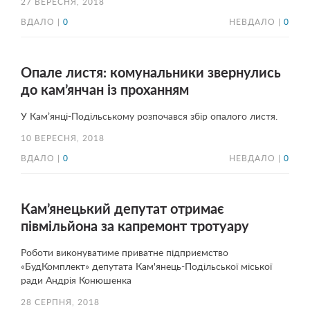
27 ВЕРЕСНЯ, 2018
ВДАЛО |
0
НЕВДАЛО |
0
Опале листя: комунальники звернулись
до кам’янчан із проханням
У Кам’янці-Подільському розпочався збір опалого листя.
10 ВЕРЕСНЯ, 2018
ВДАЛО |
0
НЕВДАЛО |
0
Кам’янецький депутат отримає
півмільйона за капремонт тротуару
Роботи виконуватиме приватне підприємство
«БудКомплект» депутата Кам'янець-Подільської міської
ради Андрія Конюшенка
28 СЕРПНЯ, 2018