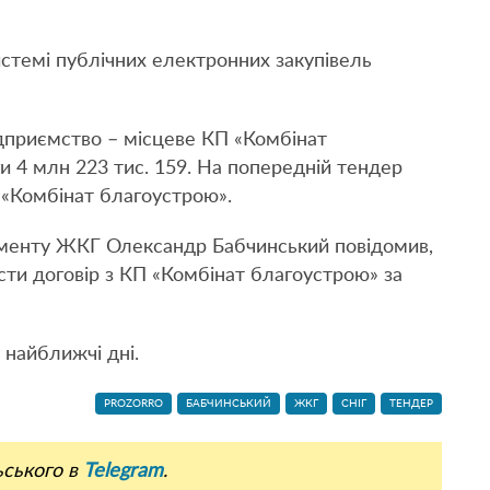
стемі публічних електронних закупівель
приємство – місцеве КП «Комбінат
ги 4 млн 223 тис. 159. На попередній тендер
 «Комбінат благоустрою».
менту ЖКГ Олександр Бабчинський повідомив,
сти договір з КП «Комбінат благоустрою» за
 найближчі дні.
PROZORRO
БАБЧИНСЬКИЙ
ЖКГ
СНІГ
ТЕНДЕР
ьського в
Telegram
.