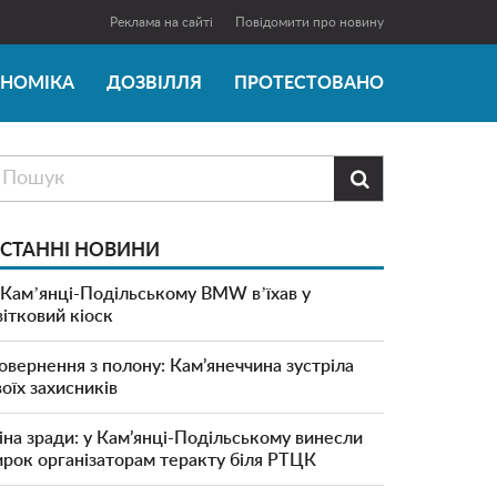
Реклама на сайті
Повідомити про новину
ОНОМІКА
ДОЗВІЛЛЯ
ПРОТЕСТОВАНО

СТАННІ НОВИНИ
 Камʼянці-Подільському BMW вʼїхав у
вітковий кіоск
овернення з полону: Кам’янеччина зустріла
воїх захисників
іна зради: у Кам’янці-Подільському винесли
ирок організаторам теракту біля РТЦК