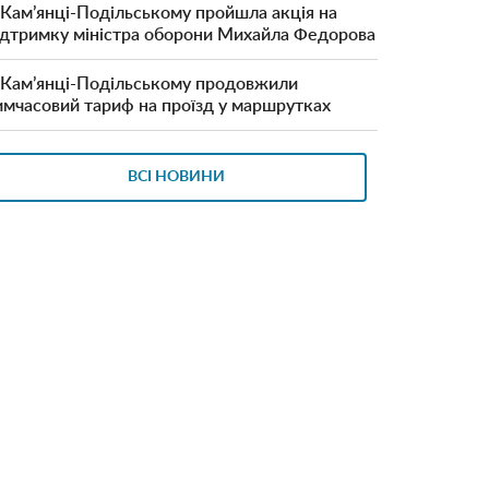
 Кам’янці-Подільському пройшла акція на
ідтримку міністра оборони Михайла Федорова
 Кам’янці-Подільському продовжили
имчасовий тариф на проїзд у маршрутках
ВСІ НОВИНИ