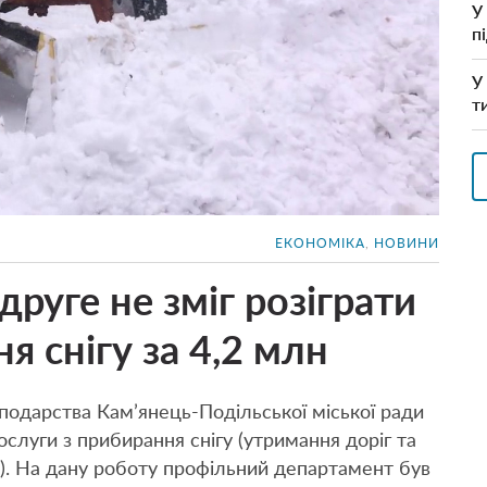
У
п
У
т
ЕКОНОМІКА
,
НОВИНИ
руге не зміг розіграти
я снігу за 4,2 млн
одарства Кам’янець-Подільської міської ради
ослуги з прибирання снігу (утримання доріг та
д). На дану роботу профільний департамент був