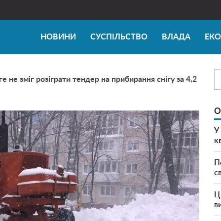
НОВИНИ
СУСПІЛЬСТВО
ВЛАДА
ЕК
не зміг розіграти тендер на прибирання снігу за 4,2
О
У
к
П
с
Ц
в