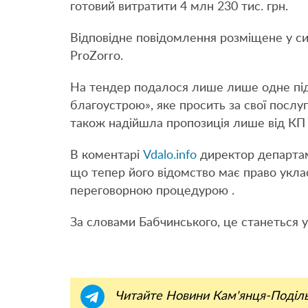
готовий витратити 4 млн 230 тис. грн.
Відповідне повідомлення розміщене у си
ProZorro.
На тендер подалося лише лише одне під
благоустрою», яке просить за свої послу
також надійшла пропозиція лише від КП
В коментарі
Vdalo.info
директор департа
що тепер його відомство має право укла
переговорною процедурою .
За словами Бабчинського, це станеться у
Читайте Новини Кам'янця-Поділ