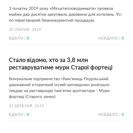
З початку 2019 року «Міськтепловоденергія» провела
майже два десятки закупівель деревини для котелень. Усі
по переговорній безконкурентній процедурі.
20 ЛИПНЯ, 2019
ВДАЛО |
0
НЕВДАЛО |
0
Стало відомо, хто за 3,8 млн
реставруватиме мури Старої фортеці
Комунальне підприємство «Кам’янець-Подільський
державний історичний музей-заповідник» розіграло
тендер на реставрацію пам'ятки архітектури - Мури
фортеці (Старого замку).
21 БЕРЕЗНЯ, 2019
ВДАЛО |
0
НЕВДАЛО |
0