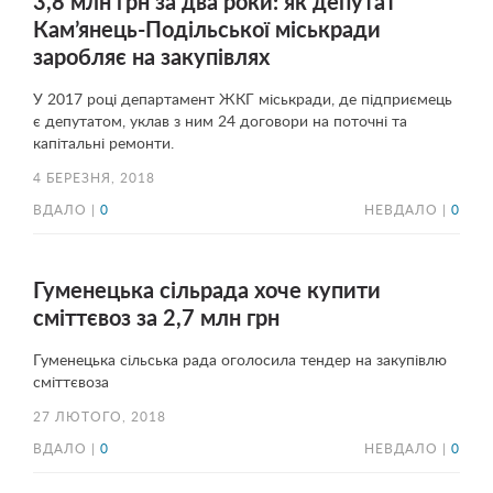
3,8 млн грн за два роки: як депутат
Кам’янець-Подільської міськради
заробляє на закупівлях
У 2017 році департамент ЖКГ міськради, де підприємець
є депутатом, уклав з ним 24 договори на поточні та
капітальні ремонти.
4 БЕРЕЗНЯ, 2018
ВДАЛО |
0
НЕВДАЛО |
0
Гуменецька сільрада хоче купити
сміттєвоз за 2,7 млн грн
Гуменецька сільська рада оголосила тендер на закупівлю
сміттєвоза
27 ЛЮТОГО, 2018
ВДАЛО |
0
НЕВДАЛО |
0