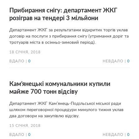
Прибирання снігу: департамент ЖКГ
розіграв на тендері 3 мільйони
Департамент ЖКГ за результатами відкритих торгів уклав
договір на послуги з прибирання снігу (утримання доріг та
тротуарів міста в осінньо-зимовий період).
18 СІЧНЯ, 2018
ВДАЛО |
0
НЕВДАЛО |
0
Кам’янецькі комунальники купили
майже 700 тонн відсіву
Департамент ЖКГ Кам’янець-Подільської міської ради
шляхом переговорної процедури минулого тижня уклав
два договори на закупівлю відсіву.
15 СІЧНЯ, 2018
ВДАЛО |
0
НЕВДАЛО |
0