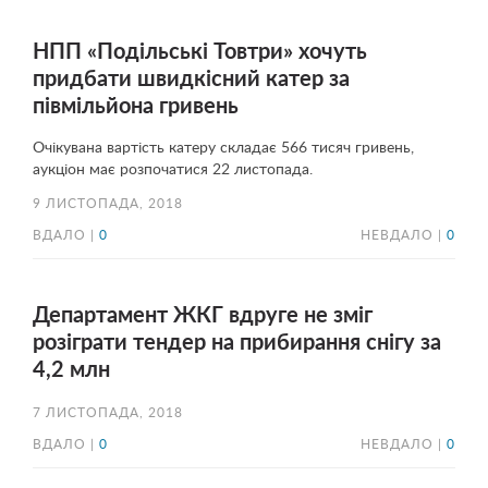
НПП «Подільські Товтри» хочуть
придбати швидкісний катер за
півмільйона гривень
Очікувана вартість катеру складає 566 тисяч гривень,
аукціон має розпочатися 22 листопада.
9 ЛИСТОПАДА, 2018
ВДАЛО |
0
НЕВДАЛО |
0
Департамент ЖКГ вдруге не зміг
розіграти тендер на прибирання снігу за
4,2 млн
7 ЛИСТОПАДА, 2018
ВДАЛО |
0
НЕВДАЛО |
0