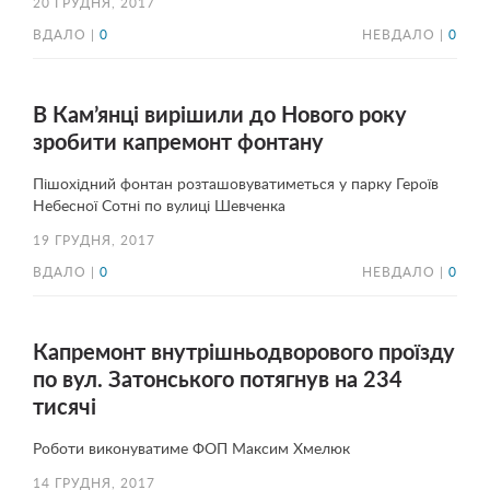
20 ГРУДНЯ, 2017
ВДАЛО |
0
НЕВДАЛО |
0
В Кам’янці вирішили до Нового року
зробити капремонт фонтану
Пішохідний фонтан розташовуватиметься у парку Героїв
Небесної Сотні по вулиці Шевченка
19 ГРУДНЯ, 2017
ВДАЛО |
0
НЕВДАЛО |
0
Капремонт внутрішньодворового проїзду
по вул. Затонського потягнув на 234
тисячі
Роботи виконуватиме ФОП Максим Хмелюк
14 ГРУДНЯ, 2017