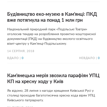
Будівництво еко-музею в Кам’янці: ПКД
вже потягнула на понад 1 млн грн
Національний природний парк «Подільські Товтри»
оголосив тендер на розроблення проектно-кошторисної
документації (ПКД) на будівництво еколого-освітнього
візит-центру у Кам’янці-Подільському.
14 СЕРПНЯ, 2018
ВДАЛО |
0
НЕВДАЛО |
0
Кам’янецька мерія звозила парафіян УПЦ
КП на хресну ходу у Київ
Як відомо, 28 липня з нагоди хрещення Київської Русі у
столиці проходив багатотисячна хресна хода вірян УПЦ
Київського патріархату.