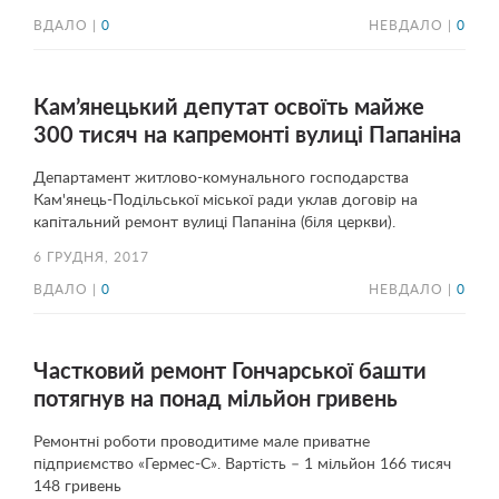
ВДАЛО |
0
НЕВДАЛО |
0
Кам’янецький депутат освоїть майже
300 тисяч на капремонті вулиці Папаніна
Департамент житлово-комунального господарства
Кам'янець-Подільської міської ради уклав договір на
капітальний ремонт вулиці Папаніна (біля церкви).
6 ГРУДНЯ, 2017
ВДАЛО |
0
НЕВДАЛО |
0
Частковий ремонт Гончарської башти
потягнув на понад мільйон гривень
Ремонтні роботи проводитиме мале приватне
підприємство «Гермес-С». Вартість – 1 мільйон 166 тисяч
148 гривень