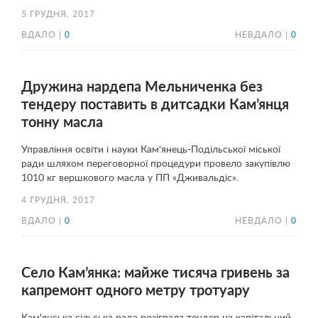
5 ГРУДНЯ, 2017
ВДАЛО |
0
НЕВДАЛО |
0
Дружина нардепа Мельниченка без
тендеру поставить в дитсадки Кам’янця
тонну масла
Управління освіти і науки Кам'янець-Подільської міської
ради шляхом переговорної процедури провело закупівлю
1010 кг вершкового масла у ПП «Дживальдіс».
4 ГРУДНЯ, 2017
ВДАЛО |
0
НЕВДАЛО |
0
Село Кам’янка: майже тисяча гривень за
капремонт одного метру тротуару