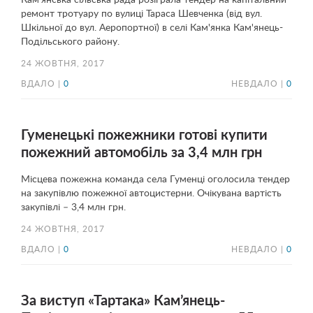
Кам'янська сільська рада розіграла тендер на капітальний
ремонт тротуару по вулиці Тараса Шевченка (від вул.
Шкільної до вул. Аеропортної) в селі Кам'янка Кам'янець-
Подільського району.
24 ЖОВТНЯ, 2017
ВДАЛО |
0
НЕВДАЛО |
0
Гуменецькі пожежники готові купити
пожежний автомобіль за 3,4 млн грн
Місцева пожежна команда села Гуменці оголосила тендер
на закупівлю пожежної автоцистерни. Очікувана вартість
закупівлі – 3,4 млн грн.
24 ЖОВТНЯ, 2017
ВДАЛО |
0
НЕВДАЛО |
0
За виступ «Тартака» Кам’янець-