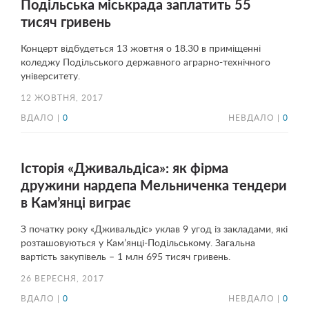
Подільська міськрада заплатить 55
тисяч гривень
Концерт відбудеться 13 жовтня о 18.30 в приміщенні
коледжу Подільського державного аграрно-технічного
університету.
12 ЖОВТНЯ, 2017
ВДАЛО |
0
НЕВДАЛО |
0
Історія «Дживальдіса»: як фірма
дружини нардепа Мельниченка тендери
в Кам’янці виграє
З початку року «Дживальдіс» уклав 9 угод із закладами, які
розташовуються у Кам’янці-Подільському. Загальна
вартість закупівель – 1 млн 695 тисяч гривень.
26 ВЕРЕСНЯ, 2017
ВДАЛО |
0
НЕВДАЛО |
0