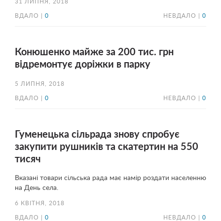
31 ЛИПНЯ, 2018
ВДАЛО |
0
НЕВДАЛО |
0
Конюшенко майже за 200 тис. грн
відремонтує доріжки в парку
5 ЛИПНЯ, 2018
ВДАЛО |
0
НЕВДАЛО |
0
Гуменецька сільрада знову спробує
закупити рушників та скатертин на 550
тисяч
Вказані товари сільська рада має намір роздати населенню
на День села.
6 КВІТНЯ, 2018
ВДАЛО |
0
НЕВДАЛО |
0