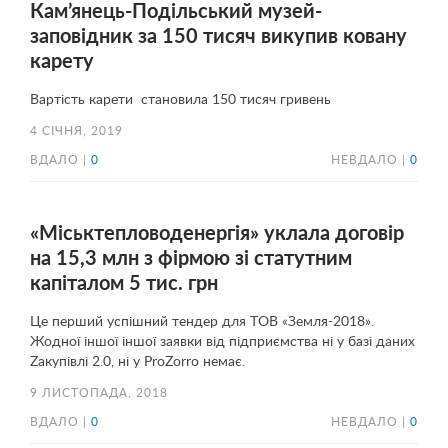
Кам’янець-Подільський музей-
заповідник за 150 тисяч викупив ковану
карету
Вартість карети становила 150 тисяч гривень
4 СІЧНЯ, 2019
ВДАЛО |
0
НЕВДАЛО |
0
«Міськтепловоденергія» уклала договір
на 15,3 млн з фірмою зі статутним
капіталом 5 тис. грн
Це перший успішний тендер для ТОВ «Земля-2018».
Жодної іншої іншої заявки від підприємства ні у базі даних
Zакупівлі 2.0, ні у ProZorro немає.
9 ЛИСТОПАДА, 2018
ВДАЛО |
0
НЕВДАЛО |
0