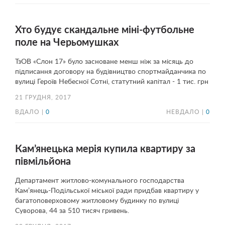
Хто будує скандальне міні-футбольне
поле на Черьомушках
ТзОВ «Слон 17» було засноване менш ніж за місяць до
підписання договору на будівництво спортмайданчика по
вулиці Героїв Небесної Сотні, статутний капітал - 1 тис. грн
21 ГРУДНЯ, 2017
ВДАЛО |
0
НЕВДАЛО |
0
Кам’янецька мерія купила квартиру за
півмільйона
Департамент житлово-комунального господарства
Кам’янець-Подільської міської ради придбав квартиру у
багатоповерховому житловому будинку по вулиці
Суворова, 44 за 510 тисяч гривень.