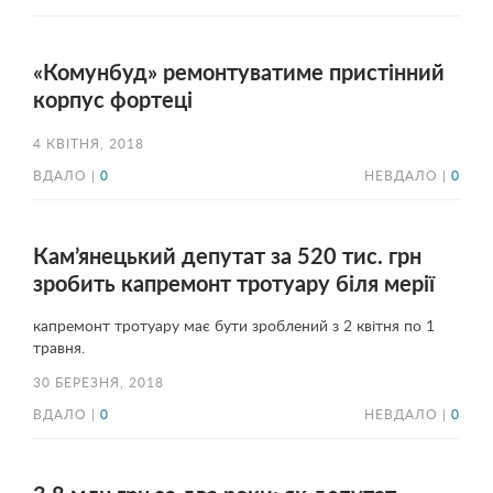
«Комунбуд» ремонтуватиме пристінний
корпус фортеці
4 КВІТНЯ, 2018
ВДАЛО |
0
НЕВДАЛО |
0
Кам’янецький депутат за 520 тис. грн
зробить капремонт тротуару біля мерії
капремонт тротуару має бути зроблений з 2 квітня по 1
травня.
30 БЕРЕЗНЯ, 2018
ВДАЛО |
0
НЕВДАЛО |
0