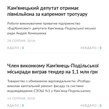
Кам’янецький депутат отримає
півмільйона за капремонт тротуару
Роботи виконуватиме приватне підприємство
«БудКомплект» депутата Кам'янець-Подільської міської
ради Андрія Конюшенка
28 СЕРПНЯ, 2018
ВДАЛО |
0
НЕВДАЛО |
0
Член виконкому Кам’янець-Подільської
міськради виграв тендер на 1,1 млн грн
Товариство з обмеженою відповідальністю «Розбуд»
виконає капітальний ремонт фасаду та системи
водовідведення СЗОШ №1 у Кам’янці-Подільському.
14 СЕРПНЯ, 2018
ВДАЛО |
0
НЕВДАЛО |
0