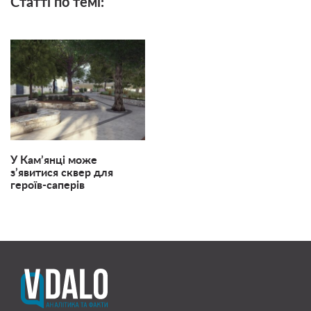
Статті по темі:
У Кам’янці може
з’явитися сквер для
героїв-саперів