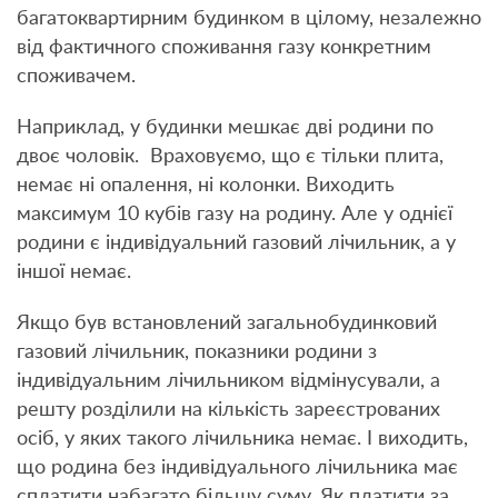
багатоквартирним будинком в цілому, незалежно
від фактичного споживання газу конкретним
споживачем.
Наприклад, у будинки мешкає дві родини по
двоє чоловік. Враховуємо, що є тільки плита,
немає ні опалення, ні колонки. Виходить
максимум 10 кубів газу на родину. Але у однієї
родини є індивідуальний газовий лічильник, а у
іншої немає.
Якщо був встановлений загальнобудинковий
газовий лічильник, показники родини з
індивідуальним лічильником відмінусували, а
решту розділили на кількість зареєстрованих
осіб, у яких такого лічильника немає. І виходить,
що родина без індивідуального лічильника має
сплатити набагато більшу суму. Як платити за