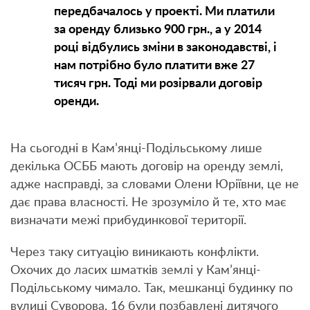
передбачалось у проекті. Ми платили
за оренду близько 900 грн., а у 2014
році відбулись зміни в законодавстві, і
нам потрібно було платити вже 27
тисяч грн. Тоді ми розірвали договір
оренди.
На сьогодні в Кам’янці-Подільському лише
декілька ОСББ мають договір на оренду землі,
адже насправді, за словами Олени Юріївни, це не
дає права власності. Не зрозуміло й те, хто має
визначати межі прибудинкової території.
Через таку ситуацію виникають конфлікти.
Охочих до ласих шматків землі у Кам’янці-
Подільському чимало. Так, мешканці будинку по
вулиці Суворова, 16 були позбавлені дитячого