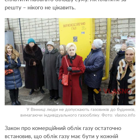
решту – нікого не цікавить.
У Вінниці люди не допускають газовиків до будинків,
вимагаючи індивідуального газообліку. Фото: vlasno.info
Закон про комерційний облік газу остаточно
встановив, що облік газу має бути у кожній