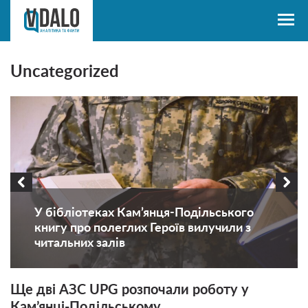
Uncategorized
У бібліотеках Кам’янця-Подільського
книгу про полеглих Героїв вилучили з
читальних залів
Ще дві АЗС UPG розпочали роботу у
Кам’янці-Подільському