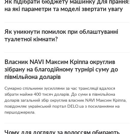
Як підібрати бюджету машинку для прання:
на які параметри та моделі звертати увагу
Як уникнути помилок при облаштуванні
туалетної кімнати?
Власник NAVI Максим Кріппа округлив
зібрану на благодійному турнірі суму до
півмільйона доларів
Сумарно спільними зусиллями за час трансляції вдалося
зібрати майже 400 тисяч доларів. До суми в півмільйона
доларів загальний збір округлив власник NAVI Максим Кріппа,
повідомляє український портал DELO.ua з посиланнями на
першоджерела.
Чому для догляду за волоссям обирають