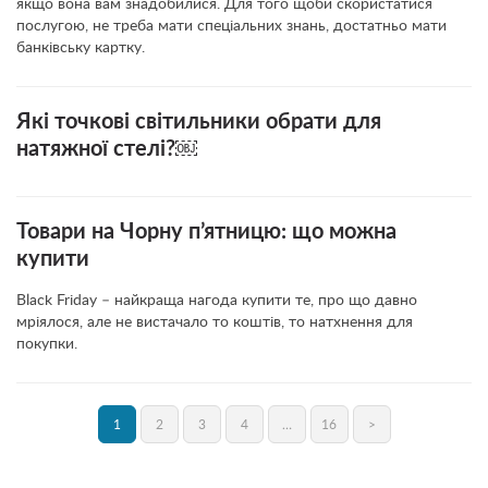
якщо вона вам знадобилися. Для того щоби скористатися
послугою, не треба мати спеціальних знань, достатньо мати
банківську картку.
Які точкові світильники обрати для
натяжної стелі?￼
Товари на Чорну п’ятницю: що можна
купити
Black Friday – найкраща нагода купити те, про що давно
мріялося, але не вистачало то коштів, то натхнення для
покупки.
1
2
3
4
…
16
>