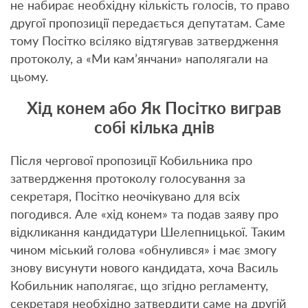
не набирає необхідну кількість голосів, то право
другої пропозиції передається депутатам. Саме
тому Посітко всіляко відтягував затвердження
протоколу, а «Ми кам’янчани» наполягали на
цьому.
Хід конем або Як Посітко виграв
собі кілька днів
Після чергової пропозиції Кобильника про
затвердження протоколу голосування за
секретаря, Посітко неочікувано для всіх
погодився. Але «хід конем» та подав заяву про
відкликання кандидатури Шелепницької. Таким
чином міський голова «обнулився» і має змогу
знову висунути нового кандидата, хоча Василь
Кобильник наполягає, що згідно регламенту,
секретаря необхідно затвердити саме на другій