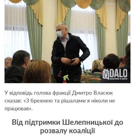
У відповідь голова фракції Дмитро Власюк
сказав: «З брехнею та рішалами я ніколи не
працював».
Від підтримки Шелепницької до
розвалу коаліції