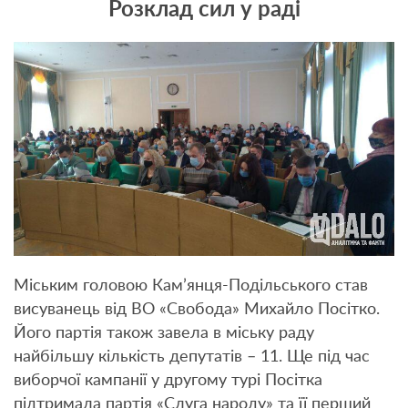
Розклад сил у раді
Міським головою Кам’янця-Подільського став
висуванець від ВО «Свобода» Михайло Посітко.
Його партія також завела в міську раду
найбільшу кількість депутатів – 11. Ще під час
виборчої кампанії у другому турі Посітка
підтримала партія «Слуга народу» та її перший