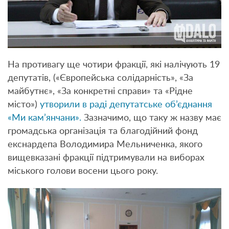
На противагу ще чотири фракції, які налічують 19
депутатів, («Європейська солідарність», «За
майбутнє», «За конкретні справи» та «Рідне
місто»)
утворили в раді депутатське об’єднання
«Ми кам’янчани».
Зазначимо, що таку ж назву має
громадська організація та благодійний фонд
екснардепа Володимира Мельниченка, якого
вищевказані фракції підтримували на виборах
міського голови восени цього року.