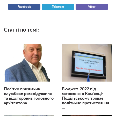
Facebook
Telegram
Viber
Статті по темі:
Посітко призначив
Бюджет-2022 під
службове розслідування
загрозою: в Кам’янці-
та відсторонив головного
Подільському триває
архітектора
політичне протистояння
...