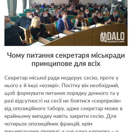
Чому питання секретаря міськради
принципове для всіх
Секретар міської ради модерує сесію, проте у
нього є й інші «козирі». Посітку він необхідний,
щоб формувати питання порядку денного та у
разі відсутності на сесії не боятися «сюрпризів»
від опозиційного табору, адже секретар може в
крайньому випадку навіть закрити сесію. Для
чотирьох опозиційних фракцій, крім
вищевказаних переваг, є ще одна ключова – у