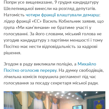
Попри усе вищевказане, 9 грудня кандидатуру
Шелепницької винесли на розгляд депутатів.
Натомість
чотири фракції влаштували демарш
:
лідер фракції «ЄС» Василь Кобильник заявив, що
група «Ми кам’янчани» не братиме участі у
голосуванні. За його словами, міський голова не
узгодив кандидатуру з партіями меншості і тому
Посітко має нести відповідальність за кадрові
рішення.
Згодом в раду викликали поліцію, а
Михайло
Посітко оголосив перерву
. На думку свободівців,
лічильна комісія порушила регламент під час
голосування за посаду секретаря міської ради.