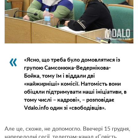
«Ясно, що треба було домовлятися із
групою Самсонюка-Ведернікова-
Бойка, тому їм і віддали дві
«найжирніші» комісії. Натомість вони
обіцяли підтримувати наші ініціативи, в
тому числі – кадрові», – розповідає
Vdalo.info один зі «свободівців».
Але це, схоже, не допомогло. Ввечері 15 грудня,
напередодні сесії, телеграм-канал «Совість