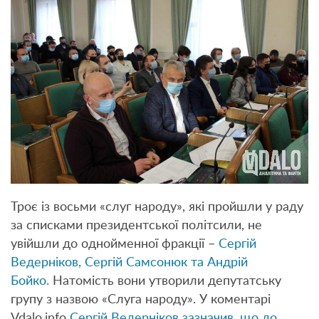
Троє із восьми «слуг народу», які пройшли у раду
за списками президентської політсили, не
увійшли до однойменної фракції –
Сергій
Ведерніков, Сергій Самсонюк та Андрій
Бойко.
Натомість вони утворили депутатську
групу з назвою «Слуга народу». У коментарі
Vdalo.info
Сергій Ведерніков зазначив, що до