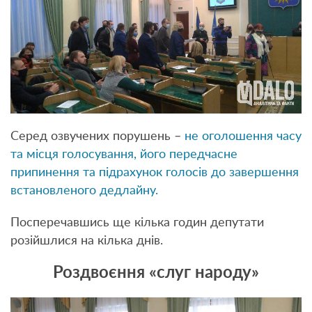
Серед озвучених порушень –
не оголошення часу
та місця голосування, його передчасне
припинення та підрахунок голосів до завершення
встановленого дедлайну.
Посперечавшись ще кілька годин депутати
розійшлися на кілька днів.
Роздвоєння «слуг народу»