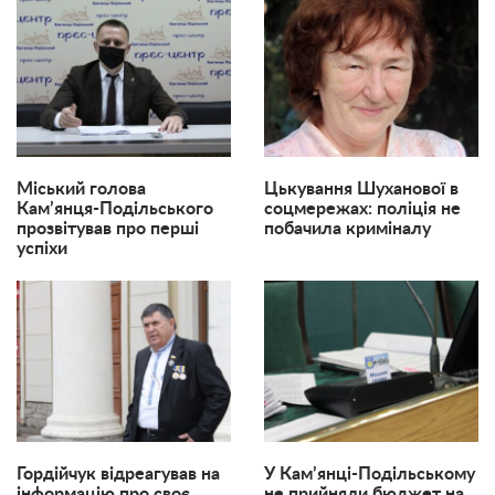
Міський голова
Цькування Шуханової в
Кам’янця-Подільського
соцмережах: поліція не
прозвітував про перші
побачила криміналу
успіхи
Гордійчук відреагував на
У Кам’янці-Подільському
інформацію про своє
не прийняли бюджет на