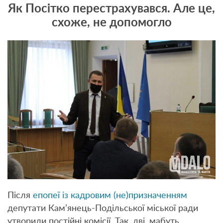
Як Посітко перестрахувався. Але це,
схоже, не допомогло
Після
епопеї із кадровим (не)призначенням
депутати Кам’янець-Подільської міської ради
утворили постійні комісії. Так, дві, мабуть,