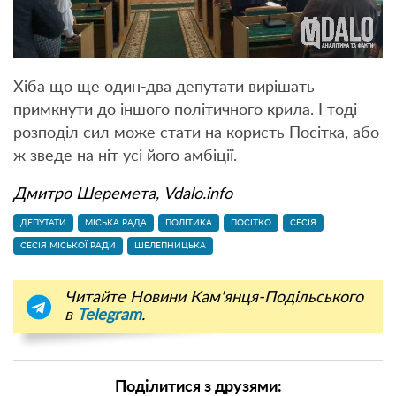
Хіба що ще один-два депутати вирішать
примкнути до іншого політичного крила. І тоді
розподіл сил може стати на користь Посітка, або
ж зведе на ніт усі його амбіції.
Дмитро Шеремета, Vdalo.info
ДЕПУТАТИ
МІСЬКА РАДА
ПОЛІТИКА
ПОСІТКО
СЕСІЯ
СЕСІЯ МІСЬКОЇ РАДИ
ШЕЛЕПНИЦЬКА
Читайте Новини Кам'янця-Подільського
в
Telegram
.
Поділитися з друзями: