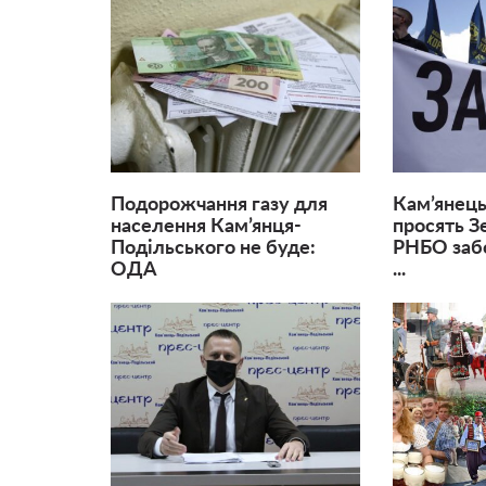
Подорожчання газу для
Кам’янець
населення Кам’янця-
просять З
Подільського не буде:
РНБО заб
ОДА
...