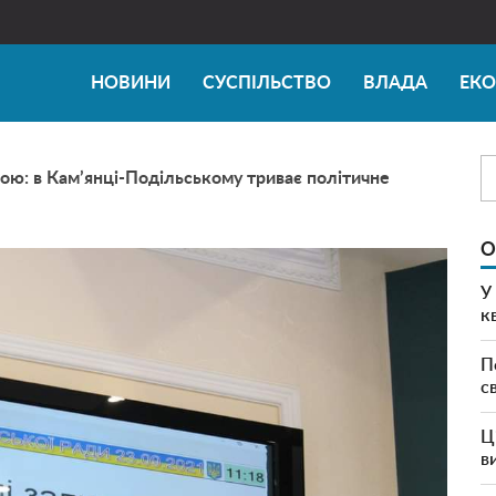
НОВИНИ
СУСПІЛЬСТВО
ВЛАДА
ЕК
ою: в Кам’янці-Подільському триває політичне
О
У
к
П
с
Ц
в