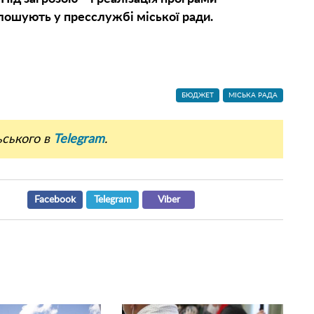
лошують у пресслужбі міської ради.
БЮДЖЕТ
МІСЬКА РАДА
ьського в
Telegram
.
Facebook
Telegram
Viber