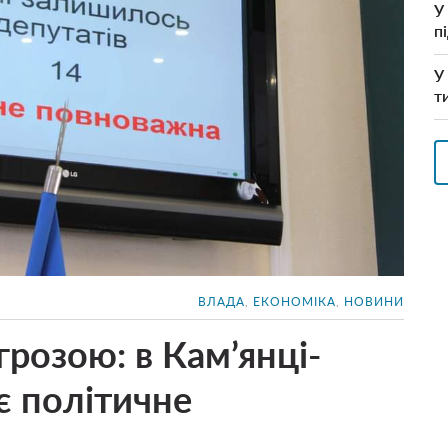
У
п
У
т
ВЛАДА
,
ЕКОНОМІКА
,
НОВИНИ
розою: в Кам’янці-
є політичне