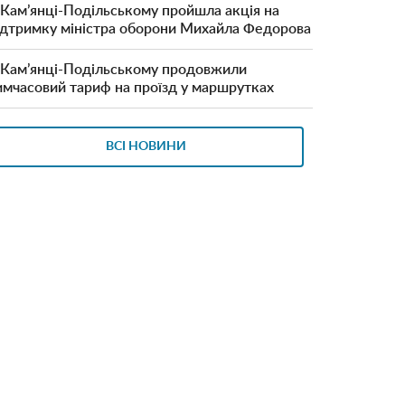
 Кам’янці-Подільському пройшла акція на
ідтримку міністра оборони Михайла Федорова
 Кам’янці-Подільському продовжили
имчасовий тариф на проїзд у маршрутках
ВСІ НОВИНИ