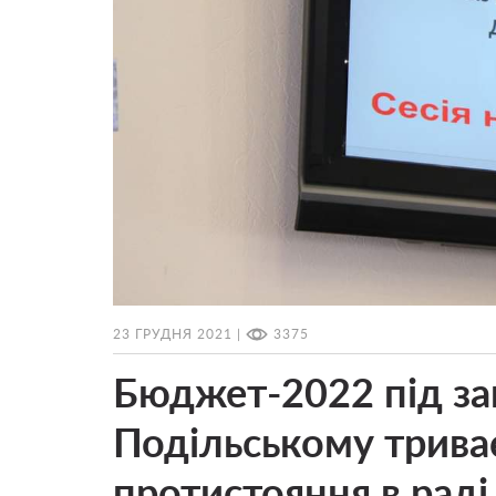
23 ГРУДНЯ 2021 |
3375
Бюджет-2022 під заг
Подільському трива
протистояння в раді