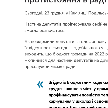
Сьогодні, 23 грудня, у Кам’янці-Подільсь
Частина депутатів проігнорувала сесійне з
змогла розпочатись.
Як повідомили депутати в телефонному р
їх відсутності сьогодні – здебільшого у
виходить, що бюджет громади на 2022 рік
– опинився для частини депутатів на дру
пресслужби міської ради.
Згідно із Бюджетним кодекс
грудня. Інакше в місті у пря
профінансувати повністю теп
харчування у школах і садочк
програми, благоустрій тощо. 