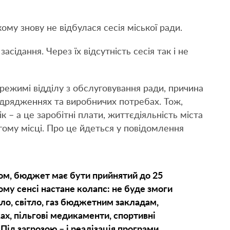
кому знову не відбулася сесія міської ради.
асідання. Через їх відсутність сесія так і не
ежимі відділу з обслуговування ради, причина
 відрядженнях та виробничих потребах. Тож,
 – а це заробітні плати, життєдіяльність міста
гому місці. Про це йдеться у повідомлення
ом, бюджет має бути прийнятий до 25
мому сенсі настане колапс: не буде змоги
ло, світло, газ бюджетним закладам,
ах, пільгові медикаменти, спортивні
Під загрозою – і реалізація програми