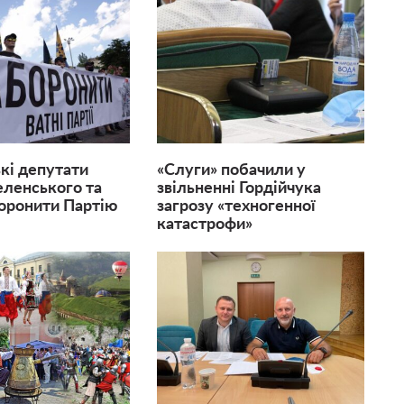
кі депутати
«Слуги» побачили у
еленського та
звільненні Гордійчука
оронити Партію
загрозу «техногенної
катастрофи»