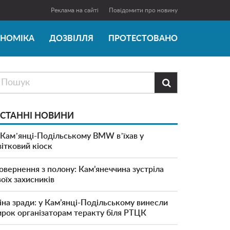
Реклама на сайті
Повідомити про новину
ОНОМІКА
ДОЗВІЛЛЯ
ПРОТЕСТОВАНО

СТАННІ НОВИНИ
 Камʼянці-Подільському BMW вʼїхав у
вітковий кіоск
овернення з полону: Кам’янеччина зустріла
воїх захисників
іна зради: у Кам’янці-Подільському винесли
ирок організаторам теракту біля РТЦК