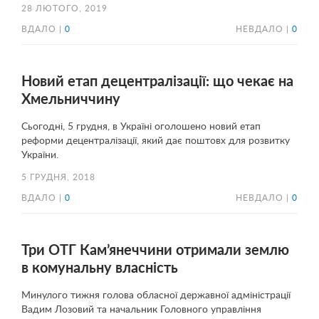
28 ЛЮТОГО, 2019
ВДАЛО |
0
НЕВДАЛО |
0
Новий етап децентралізації: що чекає на
Хмельниччину
Сьогодні, 5 грудня, в Україні оголошено новий етап
реформи децентралізації, який дає поштовх для розвитку
України.
5 ГРУДНЯ, 2018
ВДАЛО |
0
НЕВДАЛО |
0
Три ОТГ Кам’янеччини отримали землю
в комунальну власність
Минулого тижня голова обласної державної адміністрації
Вадим Лозовий та начальник Головного управління