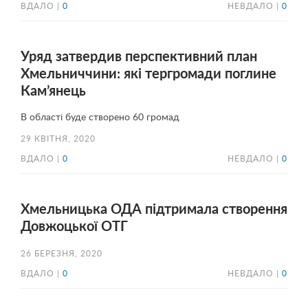
ВДАЛО |
0
НЕВДАЛО |
0
Уряд затвердив перспективний план
Хмельниччини: які тергромади поглине
Кам’янець
В області буде створено 60 громад
29 КВІТНЯ, 2020
ВДАЛО |
0
НЕВДАЛО |
0
Хмельницька ОДА підтримала створення
Довжоцької ОТГ
26 БЕРЕЗНЯ, 2020
ВДАЛО |
0
НЕВДАЛО |
0