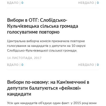
ВДАЛО |
0
НЕВДАЛО |
0
Вибори в ОТГ: Слобідсько-
Кульчієвецька сільська громада
голосуватиме повторно
Центральна виборча комісія призначила повторне
голосування за кандидатів у депутати на 10 окрузі
Слобідсько-Кульчієвецької сільської громади.
14 ЛИСТОПАДА, 2017
ВДАЛО |
0
НЕВДАЛО |
0
Вибори по-новому: на Кам’янеччині в
депутати балатуються «фейкові»
кандидати
Усіх цих кандидатів об’єднує один факт: у 2015 році вони