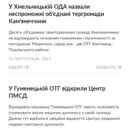
У Хмельницькій ОДА назвали
неспроможні об’єднані тергромади
Кам’янеччини
Десять об’єднаних територіальних громад Хмельниччини
не відповідають основним показникам спроможності за
методикою Мінрегіону, серед них - дві ОТГ Кам'янець-
Подільського району.
18 ЛИСТОПАДА, 2019
ВДАЛО |
0
НЕВДАЛО |
0
У Гуменецькій ОТГ відкрили Центр
ПМСД
Віднедавна мешканці Гуменецької ОТГ мають можливість
отримувати якісну медичну допомогу у своїй громаді.
Днями тут відбулося офіційне відкриття Центру первинної
медико-санітарної допомоги.