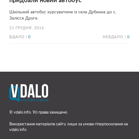
придбали новий автобус
Шкільний автобус курсуватиме із села Дубинка до с.
Залісся Друге.
21 ГРУДНЯ, 2016
ВДАЛО |
0
НЕВДАЛО |
0
© vdalo.info. Усі права захищено.
Використання матеріалів сайту лише
за умови гіперпосилання на
vdalo.info