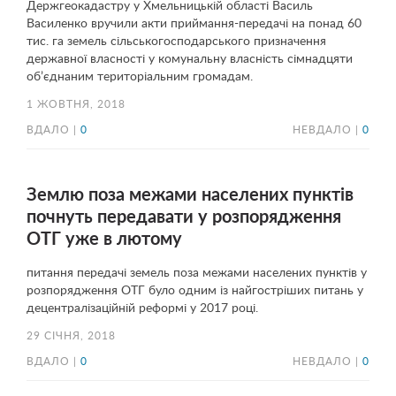
Держгеокадастру у Хмельницькій області Василь
Василенко вручили акти приймання-передачі на понад 60
тис. га земель сільськогосподарського призначення
державної власності у комунальну власність сімнадцяти
об’єднаним територіальним громадам.
1 ЖОВТНЯ, 2018
ВДАЛО |
0
НЕВДАЛО |
0
Землю поза межами населених пунктів
почнуть передавати у розпорядження
ОТГ уже в лютому
питання передачі земель поза межами населених пунктів у
розпорядження ОТГ було одним із найгостріших питань у
децентралізаційній реформі у 2017 році.
29 СІЧНЯ, 2018
ВДАЛО |
0
НЕВДАЛО |
0