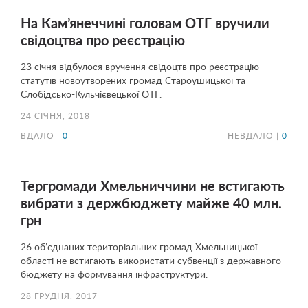
На Кам’янеччині головам ОТГ вручили
свідоцтва про реєстрацію
23 січня відбулося вручення свідоцтв про реєстрацію
статутів новоутворених громад Староушицької та
Слобідсько-Кульчієвецької ОТГ.
24 СІЧНЯ, 2018
ВДАЛО |
0
НЕВДАЛО |
0
Тергромади Хмельниччини не встигають
вибрати з держбюджету майже 40 млн.
грн
26 об’єднаних територіальних громад Хмельницької
області не встигають використати субвенції з державного
бюджету на формування інфраструктури.
28 ГРУДНЯ, 2017