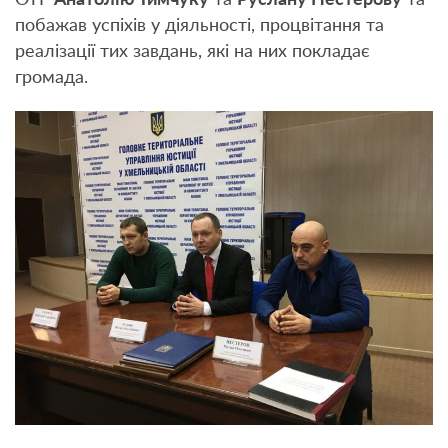
ОТГ
Анатолію Тимчуку
та
Руслану Нестерову
та
побажав успіхів у діяльності, процвітання та
реалізації тих завдань, які на них покладає
громада.