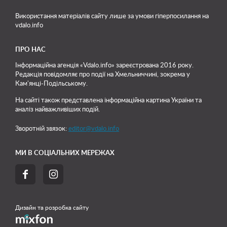
Використання матеріалів сайту лише
за умови гіперпосилання на
vdalo.info
ПРО НАС
Інформаційна агенція «Vdalo.info» зареєстрована 2016 року.
Редакція повідомляє про події на Хмельниччині, зокрема у
Кам'янці-Подільському.
На сайті також представлена інформаційна картина України та
аналіз найважливіших подій.
Зворотній звязок:
editor@vdalo.info
МИ В СОЦІАЛЬНИХ МЕРЕЖАХ


Дизайн та розробка сайту