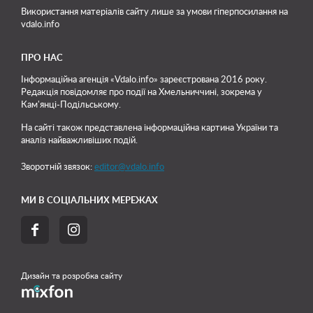
Використання матеріалів сайту лише
за умови гіперпосилання на
vdalo.info
ПРО НАС
Інформаційна агенція «Vdalo.info» зареєстрована 2016 року.
Редакція повідомляє про події на Хмельниччині, зокрема у
Кам'янці-Подільському.
На сайті також представлена інформаційна картина України та
аналіз найважливіших подій.
Зворотній звязок:
editor@vdalo.info
МИ В СОЦІАЛЬНИХ МЕРЕЖАХ


Дизайн та розробка сайту