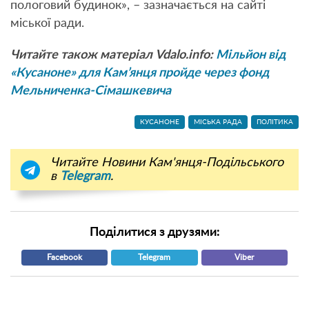
пологовий будинок», – зазначається на сайті
міської ради.
Читайте також матеріал Vdalo.info:
Мільйон від
«Кусаноне» для Кам’янця пройде через фонд
Мельниченка-Сімашкевича
КУСАНОНЕ
МІСЬКА РАДА
ПОЛІТИКА
Читайте Новини Кам'янця-Подільського
в
Telegram
.
Поділитися з друзями:
Facebook
Telegram
Viber