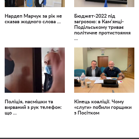
Нардеп Марчук за рік не
Бюджет-2022 під
сказав жодного слова ...
загрозою: в Кам’янці-
Подільському триває
політичне протистояння
...
Поліція, насмішки та
Кінець коаліції. Чому
вирваний з рук телефон:
«слуги» побили горщики
що ...
з Посітком