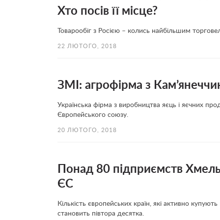
Хто посів її місце?
Товарообіг з Росією – колись найбільшим торгове
22 ЛЮТОГО, 2018
ЗМІ: агрофірма з Кам’янеччи
Українська фірма з виробництва яєць і яєчних прод
Європейського союзу.
20 ЛЮТОГО, 2018
Понад 80 підприємств Хмель
ЄС
Кількість європейських країн, які активно купуют
становить півтора десятка.