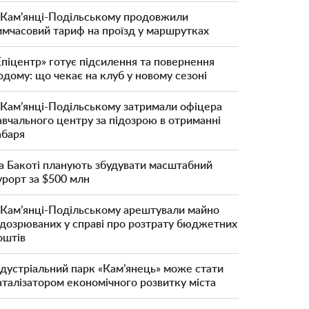
 Кам’янці-Подільському продовжили
имчасовий тариф на проїзд у маршрутках
Епіцентр» готує підсилення та повернення
одому: що чекає на клуб у новому сезоні
 Кам’янці-Подільському затримали офіцера
авчального центру за підозрою в отриманні
абаря
а Бакоті планують збудувати масштабний
урорт за $500 млн
 Кам’янці-Подільському арештували майно
ідозрюваних у справі про розтрату бюджетних
оштів
ндустріальний парк «Кам’янець» може стати
аталізатором економічного розвитку міста