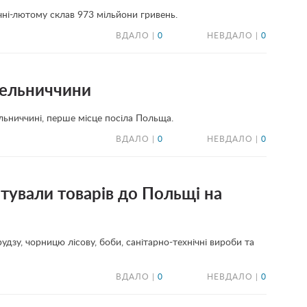
ічні-лютому склав 973 мільйони гривень.
ВДАЛО |
0
НЕВДАЛО |
0
мельниччини
ельниччині, перше місце посіла Польща.
ВДАЛО |
0
НЕВДАЛО |
0
тували товарів до Польщі на
дзу, чорницю лісову, боби, санітарно-технічні вироби та
ВДАЛО |
0
НЕВДАЛО |
0