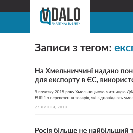
Записи з тегом:
екс
На Хмельниччині надано пона
для експорту в ЄС, використ
З початку 2018 року Хмельницькою митницею ДФС
EUR.1 з перевезення товарів, які відповідають умо
27 ЛИПНЯ, 2018
Росія більше не найбільший