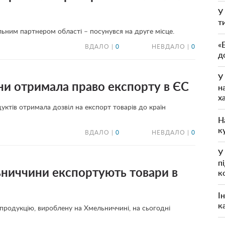
У
т
льним партнером області – посунувся на друге місце.
«
ВДАЛО |
0
НЕВДАЛО |
0
д
У
ни отримала право експорту в ЄС
н
х
уктів отримала дозвіл на експорт товарів до країн
Н
к
ВДАЛО |
0
НЕВДАЛО |
0
У
п
ниччини експортують товари в
к
І
к
ь продукцію, вироблену на Хмельниччині, на сьогодні