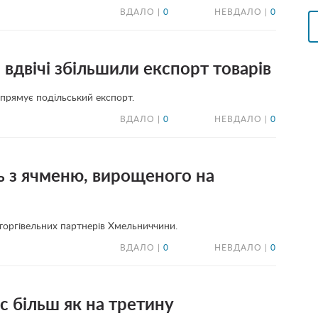
ВДАЛО |
0
НЕВДАЛО |
0
вдвічі збільшили експорт товарів
 прямує подільський експорт.
ВДАЛО |
0
НЕВДАЛО |
0
ь з ячменю, вирощеного на
 торгівельних партнерів Хмельниччини.
ВДАЛО |
0
НЕВДАЛО |
0
с більш як на третину