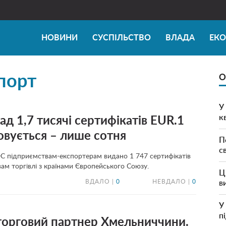
НОВИНИ
СУСПІЛЬСТВО
ВЛАДА
ЕК
порт
О
У
к
д 1,7 тисячі сертифікатів EUR.1
овується – лише сотня
П
с
 підприємствам-експортерам видано 1 747 сертифікатів
вам торгівлі з країнами Європейського Союзу.
Ц
ВДАЛО |
0
НЕВДАЛО |
0
в
У
п
 торговий партнер Хмельниччини.