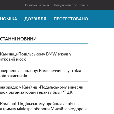
Реклама на сайті
Повідомити про новину
ОНОМІКА
ДОЗВІЛЛЯ
ПРОТЕСТОВАНО
СТАННІ НОВИНИ
 Камʼянці-Подільському BMW вʼїхав у
вітковий кіоск
овернення з полону: Кам’янеччина зустріла
воїх захисників
іна зради: у Кам’янці-Подільському винесли
ирок організаторам теракту біля РТЦК
 Кам’янці-Подільському пройшла акція на
ідтримку міністра оборони Михайла Федорова