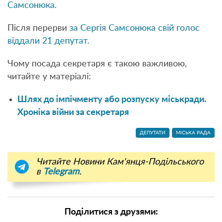
Самсонюка.
Після перерви
за Сергія Самсонюка свій голос
віддали 21 депутат.
Чому посада секретаря є такою важливою,
читайте у матеріалі:
Шлях до імпічменту або розпуску міськради.
Хроніка війни за секретаря
ДЕПУТАТИ
МІСЬКА РАДА
Читайте Новини Кам'янця-Подільського
в
Telegram
.
Поділитися з друзями: