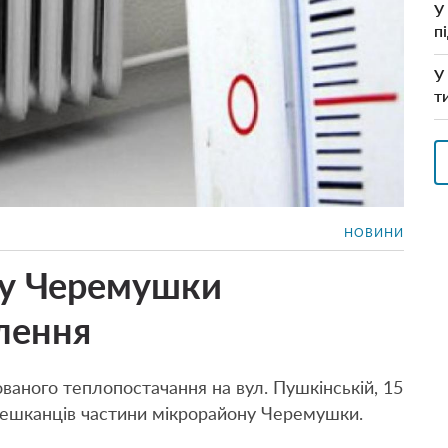
У
п
У
т
НОВИНИ
ну Черемушки
лення
ованого теплопостачання на вул. Пушкінській, 15
мешканців частини мікрорайону Черемушки.