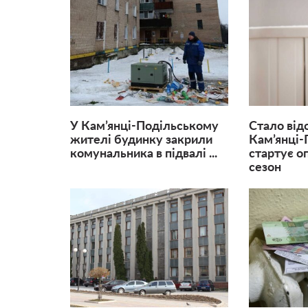
У Кам’янці-Подільському
Стало від
жителі будинку закрили
Кам’янці-
комунальника в підвалі ...
стартує о
сезон