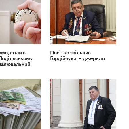
омо, коли в
Посітко звільнив
Подільському
Гордійчука, – джерело
палювальний