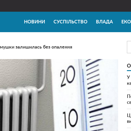
НОВИНИ
СУСПІЛЬСТВО
ВЛАДА
ЕК
емушки залишилась без опалення
О
У
к
П
с
Ц
в