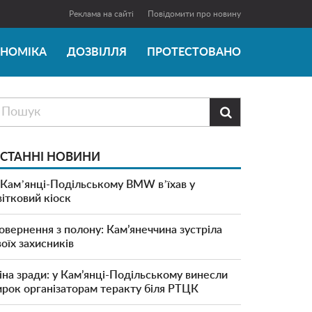
Реклама на сайті
Повідомити про новину
ОНОМІКА
ДОЗВІЛЛЯ
ПРОТЕСТОВАНО

СТАННІ НОВИНИ
 Камʼянці-Подільському BMW вʼїхав у
вітковий кіоск
овернення з полону: Кам’янеччина зустріла
воїх захисників
іна зради: у Кам’янці-Подільському винесли
ирок організаторам теракту біля РТЦК