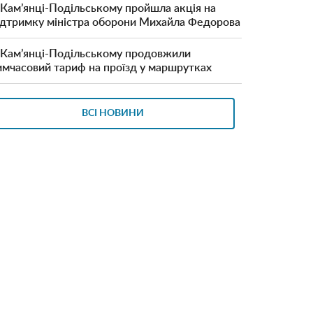
 Кам’янці-Подільському пройшла акція на
ідтримку міністра оборони Михайла Федорова
 Кам’янці-Подільському продовжили
имчасовий тариф на проїзд у маршрутках
ВСІ НОВИНИ