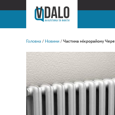
Головна
/
Новини
/
Частина мікрорайону Чер