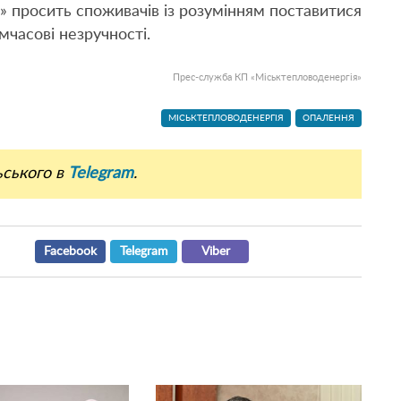
» просить споживачів із розумінням поставитися
мчасові незручності.
Прес-служба КП «Міськтепловоденергія»
МІСЬКТЕПЛОВОДЕНЕРГІЯ
ОПАЛЕННЯ
ьського в
Telegram
.
Facebook
Telegram
Viber