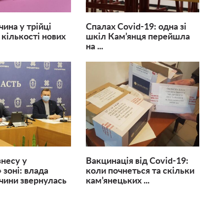
ина у трійці
Спалах Covid-19: одна зі
 кількості нових
шкіл Кам’янця перейшла
на ...
знесу у
Вакцинація від Covid-19:
 зоні: влада
коли почнеться та скільки
чини звернулась
кам’янецьких ...