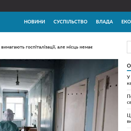
НОВИНИ
СУСПІЛЬСТВО
ВЛАДА
ЕК
9 вимагають госпіталізації, але місць немає
О
У
к
П
с
Ц
в