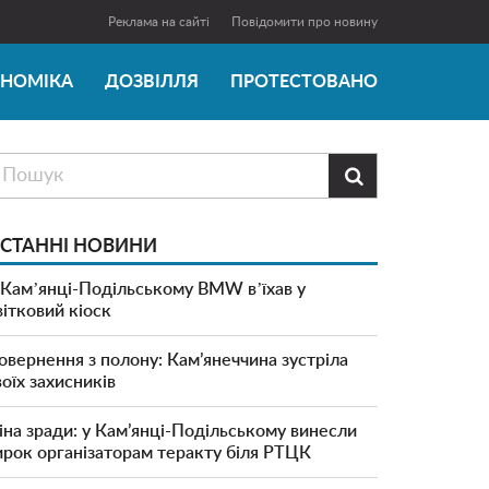
Реклама на сайті
Повідомити про новину
ОНОМІКА
ДОЗВІЛЛЯ
ПРОТЕСТОВАНО

СТАННІ НОВИНИ
 Камʼянці-Подільському BMW вʼїхав у
вітковий кіоск
овернення з полону: Кам’янеччина зустріла
воїх захисників
іна зради: у Кам’янці-Подільському винесли
ирок організаторам теракту біля РТЦК