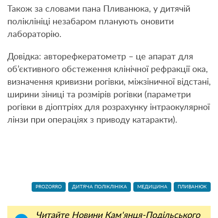
Також за словами пана Пливанюка, у дитячій
поліклініці незабаром планують оновити
лабораторію.
Довідка: авторефкератометр – це апарат для
об’єктивного обстеження клінічної рефракції ока,
визначення кривизни рогівки, міжзіничної відстані,
ширини зіниці та розмірів рогівки (параметри
рогівки в діоптріях для розрахунку інтраокулярної
лінзи при операціях з приводу катаракти).
PROZORRO
ДИТЯЧА ПОЛІКЛІНІКА
МЕДИЦИНА
ПЛИВАНЮК
Читайте Новини Кам'янця-Подільського