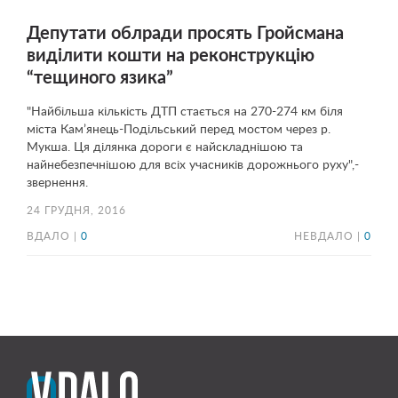
Депутати облради просять Гройсмана
виділити кошти на реконструкцію
“тещиного язика”
"Найбільша кількість ДТП стається на 270-274 км біля
міста Кам’янець-Подільський перед мостом через р.
Мукша. Ця ділянка дороги є найскладнішою та
найнебезпечнішою для всіх учасників дорожнього руху",-
звернення.
24 ГРУДНЯ, 2016
ВДАЛО |
0
НЕВДАЛО |
0