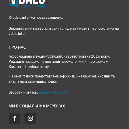
© vdalo.info. Усі права захищено.
Використання матеріалів сайту лише
за умови гіперпосилання на
vdalo.info
ПРО НАС
Інформаційна агенція «Vdalo.info» зареєстрована 2016 року.
Редакція повідомляє про події на Хмельниччині, зокрема у
Кам'янці-Подільському.
На сайті також представлена інформаційна картина України та
аналіз найважливіших подій.
Зворотній звязок:
editor@vdalo.info
МИ В СОЦІАЛЬНИХ МЕРЕЖАХ

