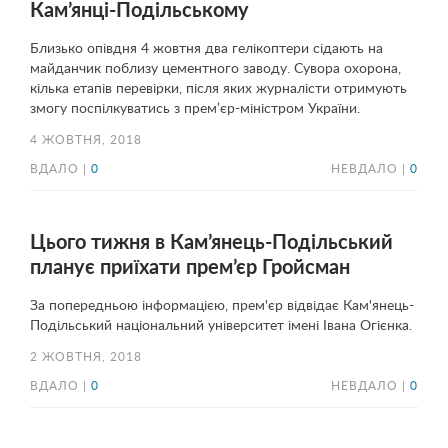
Кам’янці-Подільському
Близько опівдня 4 жовтня два гелікоптери сідають на
майданчик поблизу цементного заводу. Сувора охорона,
кілька етапів перевірки, після яких журналісти отримують
змогу поспілкуватись з прем’єр-міністром України.
4 ЖОВТНЯ, 2018
ВДАЛО |
0
НЕВДАЛО |
0
Цього тижня в Кам’янець-Подільський
планує приїхати прем’єр Гройсман
За попередньою інформацією, прем'єр відвідає Кам'янець-
Подільський національний університет імені Івана Огієнка.
2 ЖОВТНЯ, 2018
ВДАЛО |
0
НЕВДАЛО |
0