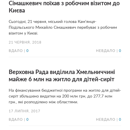
Сімашкевич поїхав з робочим візитом до
Києва
Сьогодні, 21 червня, міський голова Кам'янця-
Подільського Михайло Сімашкевич перебуває з робочим
візитом у Києві.
21 ЧЕРВНЯ, 2018
ВДАЛО |
0
НЕВДАЛО |
0
Верховна Рада виділила Хмельниччині
майже 6 млн на житло для дітей-сиріт
На фінансування бюджетної програми на житло для дітей-
сиріт збільшено видатки на 200 млн грн, до 277,7 млн
грн., які розподілено між областями.
17 ЛИПНЯ, 2017
ВДАЛО |
0
НЕВДАЛО |
0