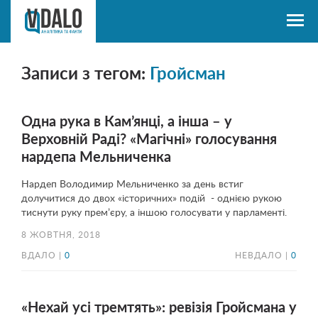
Записи з тегом:
Гройсман
Одна рука в Кам’янці, а інша – у
Верховній Раді? «Магічні» голосування
нардепа Мельниченка
Нардеп Володимир Мельниченко за день встиг
долучитися до двох «історичних» подій - однією рукою
тиснути руку прем’єру, а іншою голосувати у парламенті.
8 ЖОВТНЯ, 2018
ВДАЛО |
0
НЕВДАЛО |
0
«Нехай усі тремтять»: ревізія Гройсмана у