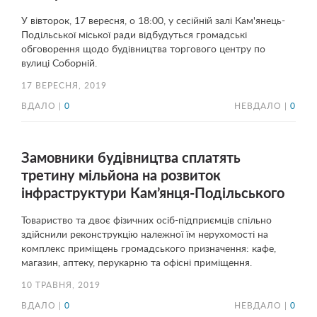
У вівторок, 17 вересня, о 18:00, у сесійній залі Кам'янець-
Подільської міської ради відбудуться громадські
обговорення щодо будівництва торгового центру по
вулиці Соборній.
17 ВЕРЕСНЯ, 2019
ВДАЛО |
0
НЕВДАЛО |
0
Замовники будівництва сплатять
третину мільйона на розвиток
інфраструктури Кам’янця-Подільського
Товариство та двоє фізичних осіб-підприємців спільно
здійснили реконструкцію належної їм нерухомості на
комплекс приміщень громадського призначення: кафе,
магазин, аптеку, перукарню та офісні приміщення.
10 ТРАВНЯ, 2019
ВДАЛО |
0
НЕВДАЛО |
0