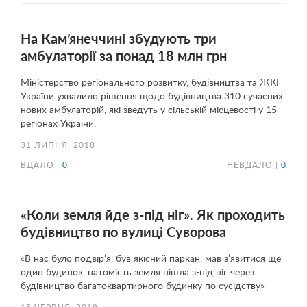
На Кам’янеччині збудують три
амбулаторії за понад 18 млн грн
Міністерство регіонального розвитку, будівництва та ЖКГ
України ухвалило рішення щодо будівництва 310 сучасних
нових амбулаторій, які зведуть у сільській місцевості у 15
регіонах України.
31 ЛИПНЯ, 2018
ВДАЛО |
0
НЕВДАЛО |
0
«Коли земля йде з-під ніг». Як проходить
будівництво по вулиці Суворова
«В нас було подвір’я, був якісний паркан, мав з’явитися ще
один будинок, натомість земля пішла з-під ніг через
будівництво багатоквартирного будинку по сусідству»