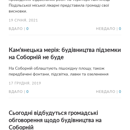
Подільської міської лікарні представила громаді свої
висновки.
19 СІЧНЯ, 2021
ВДАЛО |
0
НЕВДАЛО |
0
Кам’янецька мерія: будівництва підземки
на Соборній не буде
На Соборній облаштують пішохідну площу, також
передбачені фонтани, підсвітка, лавки та озеленення
17 ГРУДНЯ, 2019
ВДАЛО |
0
НЕВДАЛО |
0
Сьогодні відбудуться громадські
обговорення щодо будівництва на
Соборній