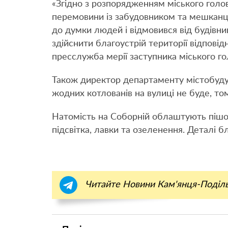
«Згідно з розпорядженням міського голо
перемовини із забудовником та мешканця
до думки людей і відмовився від будівни
здійснити благоустрій території відпові
пресслужба мерії заступника міського гол
Також директор департаменту містобудув
жодних котлованів на вулиці не буде, т
Натомість на Соборній облаштують пішо
підсвітка, лавки та озеленення. Деталі
Читайте Новини Кам'янця-Поділ