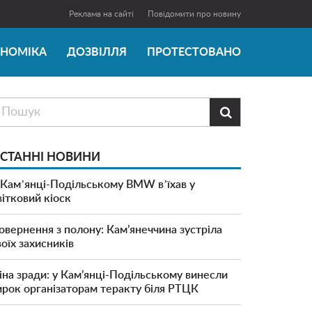
Реклама на сайті
Повідомити про новину
ОНОМІКА
ДОЗВІЛЛЯ
ПРОТЕСТОВАНО

СТАННІ НОВИНИ
 Камʼянці-Подільському BMW вʼїхав у
вітковий кіоск
овернення з полону: Кам’янеччина зустріла
воїх захисників
іна зради: у Кам’янці-Подільському винесли
ирок організаторам теракту біля РТЦК