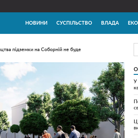
НОВИНИ
СУСПІЛЬСТВО
ВЛАДА
ЕК
ицтва підземки на Соборній не буде
О
У
к
П
с
Ц
в