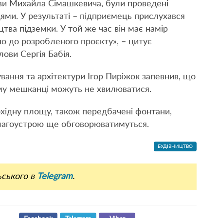
ви Михайла Сімашкевича, були проведені
ми. У результаті – підприємець прислухався
цтва підземки.
У той же час він має намір
дно до розробленого проєкту», – цитує
ови Сергія Бабія.
ання та архітектури Ігор Пиріжок запевнив, що
ому мешканці можуть не хвилюватися.
хідну площу, також передбачені фонтани,
 благоустрою ще обговорюватимуться.
БУДІВНИЦТВО
ьського в
Telegram
.