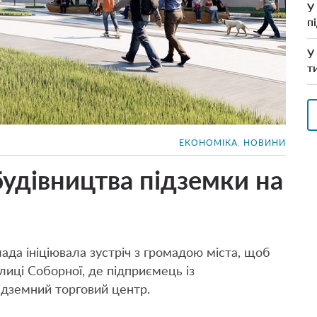
У
п
У
т
ЕКОНОМІКА
,
НОВИНИ
будівництва підземки на
ада ініціювала зустріч з громадою міста, щоб
иці Соборної, де підприємець із
дземний торговий центр.