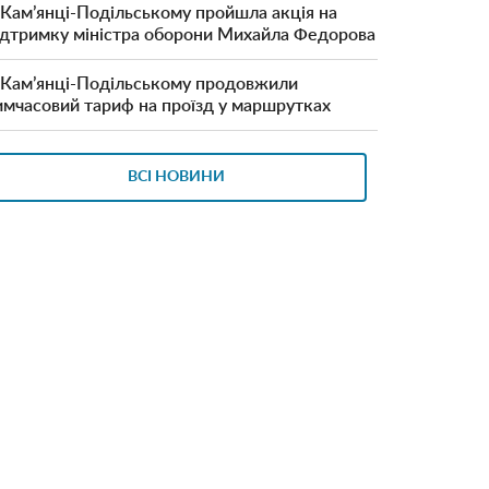
 Кам’янці-Подільському пройшла акція на
ідтримку міністра оборони Михайла Федорова
 Кам’янці-Подільському продовжили
имчасовий тариф на проїзд у маршрутках
ВСІ НОВИНИ