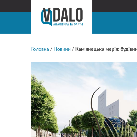
Головна
/
Новини
/
Кам’янецька мерія: будівн