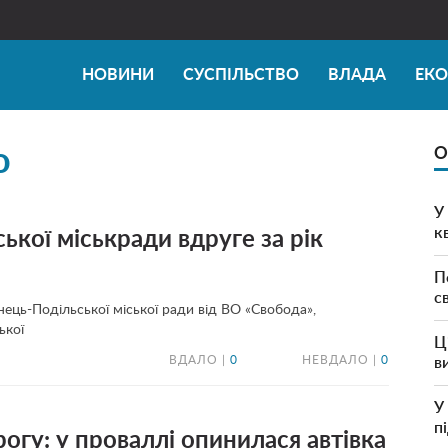
НОВИНИ
СУСПІЛЬСТВО
ВЛАДА
ЕК
о
О
У
к
ької міськради вдруге за рік
П
с
ець-Подільської міської ради від ВО «Свобода»,
ької
Ц
ВДАЛО |
0
НЕВДАЛО |
0
в
У
п
огу: у проваллі опинилася автівка