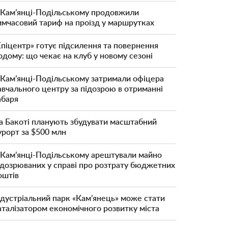
 Кам’янці-Подільському продовжили
имчасовий тариф на проїзд у маршрутках
Епіцентр» готує підсилення та повернення
одому: що чекає на клуб у новому сезоні
 Кам’янці-Подільському затримали офіцера
авчального центру за підозрою в отриманні
абаря
а Бакоті планують збудувати масштабний
урорт за $500 млн
 Кам’янці-Подільському арештували майно
ідозрюваних у справі про розтрату бюджетних
оштів
ндустріальний парк «Кам’янець» може стати
аталізатором економічного розвитку міста