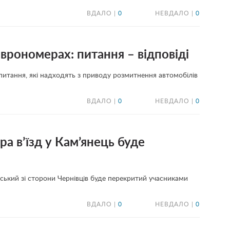
ВДАЛО |
0
НЕВДАЛО |
0
врономерах: питання – відповіді
итання, які надходять з приводу розмитнення автомобілів
ВДАЛО |
0
НЕВДАЛО |
0
ра в’їзд у Кам’янець буде
льський зі сторони Чернівців буде перекритий учасниками
ВДАЛО |
0
НЕВДАЛО |
0