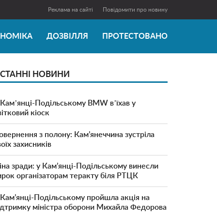
Реклама на сайті
Повідомити про новину
ОНОМІКА
ДОЗВІЛЛЯ
ПРОТЕСТОВАНО
СТАННІ НОВИНИ
 Камʼянці-Подільському BMW вʼїхав у
вітковий кіоск
овернення з полону: Кам’янеччина зустріла
воїх захисників
іна зради: у Кам’янці-Подільському винесли
ирок організаторам теракту біля РТЦК
 Кам’янці-Подільському пройшла акція на
ідтримку міністра оборони Михайла Федорова