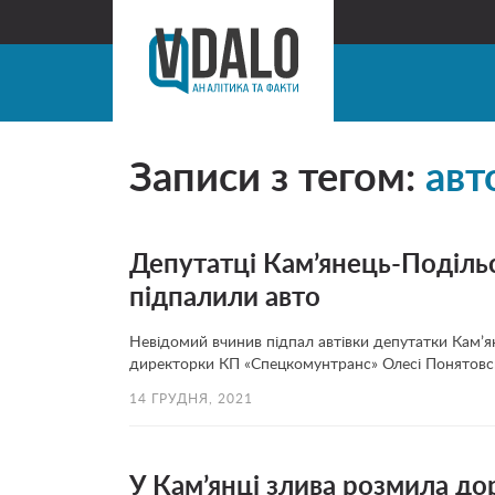
Записи з тегом:
авт
Депутатці Кам’янець-Подільс
підпалили авто
Невідомий вчинив підпал автівки депутатки Кам’ян
директорки КП «Спецкомунтранс» Олесі Понятовс
14 ГРУДНЯ, 2021
У Кам’янці злива розмила дор