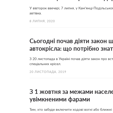
У вівторок ввечері, 7 липня, у Кам'янці-Подільсь
автівка.
8 ЛИПНЯ, 2020
Сьогодні почав діяти закон 
автокрісла: що потрібно зна
З 20 листопада в Україні почав діяти закон про вс
спеціальних крісел.
20 ЛИСТОПАДА, 2019
З 1 жовтня за межами населе
увімкненими фарами
Тим, хто забуде включити ходові вогні або ближні