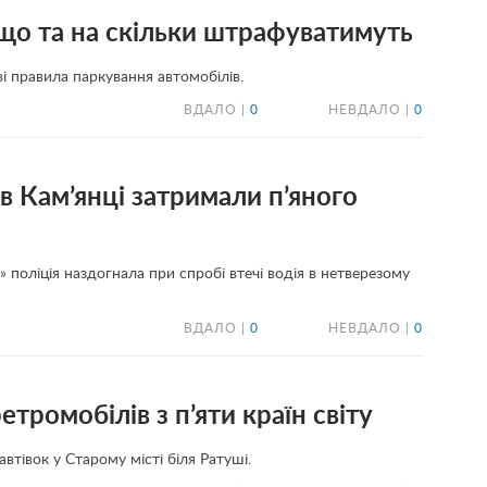
 що та на скільки штрафуватимуть
ві правила паркування автомобілів.
ВДАЛО |
0
НЕВДАЛО |
0
 в Кам’янці затримали п’яного
 поліція наздогнала при спробі втечі водія в нетверезому
ВДАЛО |
0
НЕВДАЛО |
0
етромобілів з п’яти країн світу
втівок у Старому місті біля Ратуші.