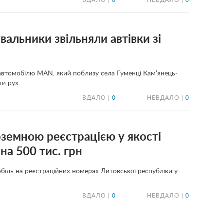
ВДАЛО |
0
НЕВДАЛО |
0
вальники звільняли автівки зі
автомобілю MAN, який поблизу села Гуменці Кам’янець-
и рух.
ВДАЛО |
0
НЕВДАЛО |
0
оземною реєстрацією у якості
на 500 тис. грн
ль на реєстраційних номерах Литовської республіки у
ВДАЛО |
0
НЕВДАЛО |
0