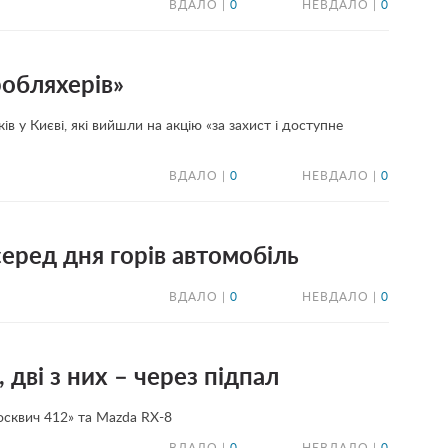
ВДАЛО |
0
НЕВДАЛО |
0
обляхерів»
 у Києві, які вийшли на акцію «за захист і доступне
ВДАЛО |
0
НЕВДАЛО |
0
еред дня горів автомобіль
ВДАЛО |
0
НЕВДАЛО |
0
, дві з них – через підпал
сквич 412» та Mazda RX-8