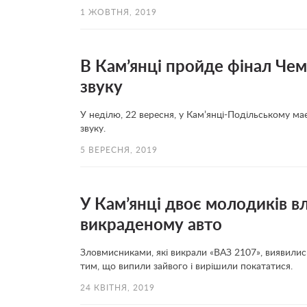
1 ЖОВТНЯ, 2019
В Кам’янці пройде фінал Чем
звуку
У неділю, 22 вересня, у Кам’янці-Подільському ма
звуку.
5 ВЕРЕСНЯ, 2019
У Кам’янці двоє молодиків в
викраденому авто
Зловмисниками, які викрали «ВАЗ 2107», виявились
тим, що випили зайвого і вирішили покататися.
24 КВІТНЯ, 2019