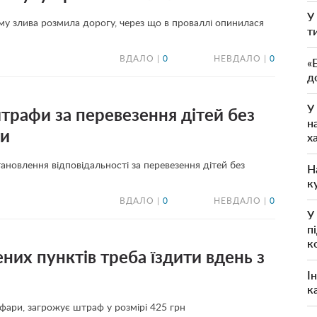
У
кому злива розмила дорогу, через що в проваллі опинилася
т
ВДАЛО |
0
НЕВДАЛО |
0
«
д
У
штрафи за перевезення дітей без
н
ти
х
тановлення відповідальності за перевезення дітей без
Н
к
ВДАЛО |
0
НЕВДАЛО |
0
У
п
к
них пунктів треба їздити вдень з
І
к
 фари, загрожує штраф у розмірі 425 грн