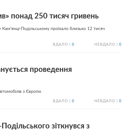
ив» понад 250 тисяч гривень
у Кам'янці-Подільському проїхало близько 12 тисяч
ВДАЛО |
0
НЕВДАЛО |
0
анується проведення
втомобілів з Європи.
ВДАЛО |
0
НЕВДАЛО |
0
-Подільського зіткнувся з