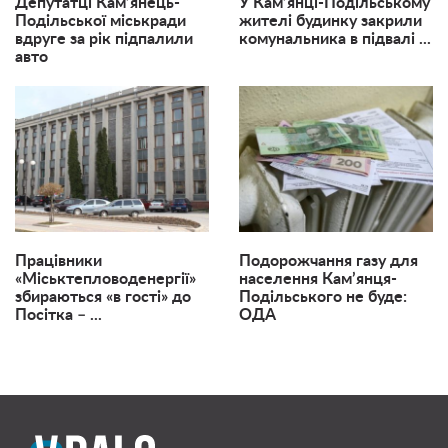
Депутатці Кам’янець-
У Кам’янці-Подільському
Подільської міськради
жителі будинку закрили
вдруге за рік підпалили
комунальника в підвалі ...
авто
Працівники
Подорожчання газу для
«Міськтепловоденергії»
населення Кам’янця-
збираються «в гості» до
Подільського не буде:
Посітка – ...
ОДА