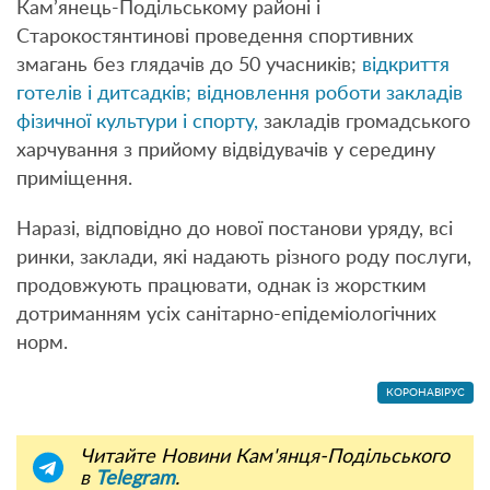
Кам’янець-Подільському районі і
Старокостянтинові проведення спортивних
змагань без глядачів до 50 учасників;
відкриття
готелів і дитсадків; відновлення роботи закладів
фізичної культури і спорту,
закладів громадського
харчування з прийому відвідувачів у середину
приміщення.
Наразі, відповідно до нової постанови уряду, всі
ринки, заклади, які надають різного роду послуги,
продовжують працювати, однак із жорстким
дотриманням усіх санітарно-епідеміологічних
норм.
КОРОНАВІРУС
Читайте Новини Кам'янця-Подільського
в
Telegram
.