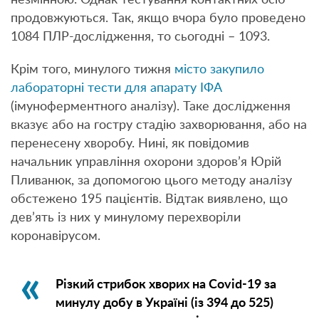
незмінною. Однак тестування контактних осіб
продовжуються. Так, якщо вчора було проведено
1084 ПЛР-дослідження, то сьогодні – 1093.
Крім того, минулого тижня
місто закупило
лабораторні тести для апарату ІФА
(імуноферментного аналізу). Таке дослідження
вказує або на гостру стадію захворювання, або на
перенесену хворобу. Нині, як повідомив
начальник управління охорони здоров’я Юрій
Пливанюк, за допомогою цього методу аналізу
обстежено 195 пацієнтів. Відтак виявлено, що
дев’ять із них у минулому перехворіли
коронавірусом.
Різкий стрибок хворих на Covid-19 за
минулу добу в Україні (із 394 до 525)