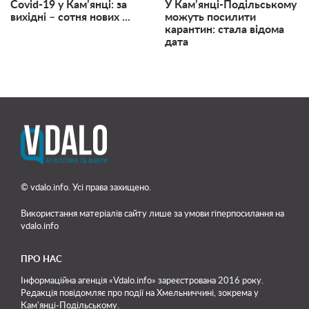
Covid-19 у Кам’янці: за
У Кам’янці-Подільському
вихідні – сотня нових ...
можуть посилити
карантин: стала відома
дата
© vdalo.info. Усі права захищено.
Використання матеріалів сайту лише
за умови гіперпосилання на
vdalo.info
ПРО НАС
Інформаційна агенція «Vdalo.info» зареєстрована 2016 року.
Редакція повідомляє про події на Хмельниччині, зокрема у
Кам'янці-Подільському.