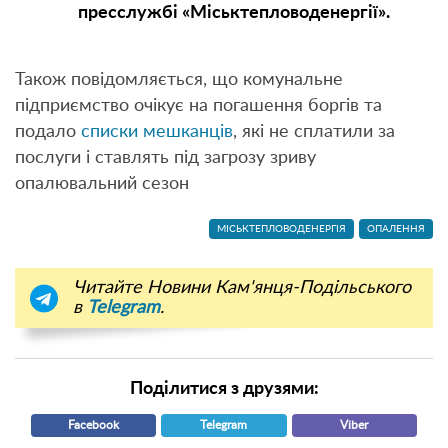
пресслужбі «Міськтепловоденергії».
Також повідомляється, що комунальне
підприємство очікує на погашення боргів та
подало
списки мешканців
, які не сплатили за
послуги і ставлять під загрозу зриву
опалювальний сезон
МІСЬКТЕПЛОВОДЕНЕРГІЯ
ОПАЛЕННЯ
Читайте Новини Кам'янця-Подільського
в
Telegram
.
Поділитися з друзями:
Facebook
Telegram
Viber