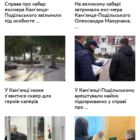
Справа про хабар:
На великому хабарі
ексмера Кам’янця-
затримали екс-мера
Подільського звільнили
Кам’янця-Подільського
під особисте ...
Олександра Мазурчака,
...
У Кам’янці може
У Кам’янці-Подільському
з’явитися сквер для
арештували майно
героїв-саперів
підозрюваних у справі
про ...