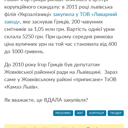
корупційного скандалу: в 2011 році львівська
філія «Укрзалізниці»
закупила у ТОВ «Ливарний
завод»
, яке заснував Гриців, 200 чавунних
смітників за 1,05 млн грн. Вартість однієї урни
склала 5250 грн. При цьому середня ринкова
ціна вуличних урн на той час становила від 600
до 1000 гривень.
До 2010 року Ігор Гриців був депутатом
Жовківської районної ради на Львівщині. Зараз
саме у Жовківському районі «приписане» ТзОВ
«Камаз-Львів».
Як вважаєте, це ВДАЛА закупівля?
PROZORRO
ЖКГ
КОРУПЦІЯ
ТЕНДЕР