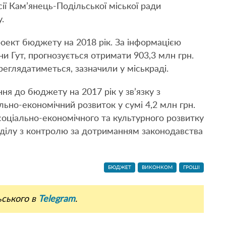
ії Кам’янець-Подільської міської ради
.
оект бюджету на 2018 рік. За інформацією
и Гут, прогнозується отримати 903,3 млн грн.
глядатиметься, зазначили у міськраді.
ня до бюджету на 2017 рік у зв’язку з
льно-економічний розвиток у сумі 4,2 млн грн.
оціально-економічного та культурного розвитку
ідділу з контролю за дотриманням законодавства
БЮДЖЕТ
ВИКОНКОМ
ГРОШІ
ьського в
Telegram
.