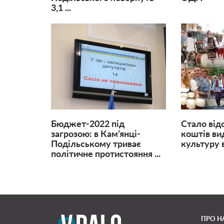
3,1 ...
Бюджет-2022 під
Стало від
загрозою: в Кам’янці-
коштів ви
Подільському триває
культуру в 
політичне протистояння ...
ПРО Н