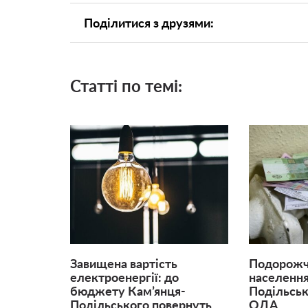
Поділитися з друзями:
Статті по темі:
Завищена вартість
Подорожча
електроенергії: до
населення
бюджету Кам’янця-
Подільськ
Подільського повернуть
ОДА