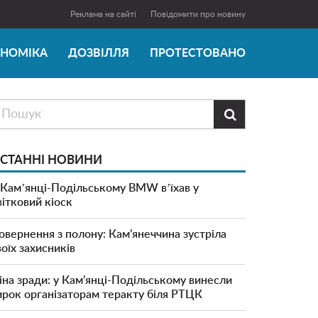
Реклама на сайті
Повідомити про новину
ОНОМІКА
ДОЗВІЛЛЯ
ПРОТЕСТОВАНО

СТАННІ НОВИНИ
 Камʼянці-Подільському BMW вʼїхав у
вітковий кіоск
овернення з полону: Кам’янеччина зустріла
воїх захисників
іна зради: у Кам’янці-Подільському винесли
ирок організаторам теракту біля РТЦК