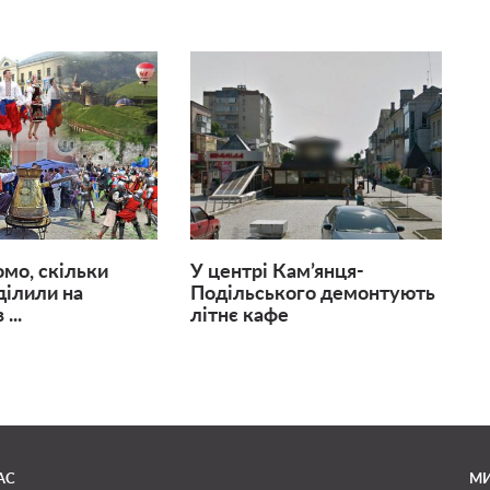
омо, скільки
У центрі Кам’янця-
ділили на
Подільського демонтують
...
літнє кафе
АС
МИ