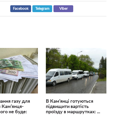
Facebook
Telegram
Viber
ння газу для
В Кам’янці готуються
 Кам’янця-
підвищити вартість
ого не буде:
проїзду в маршрутках: ...