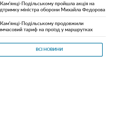
 Кам’янці-Подільському пройшла акція на
ідтримку міністра оборони Михайла Федорова
 Кам’янці-Подільському продовжили
имчасовий тариф на проїзд у маршрутках
ВСІ НОВИНИ