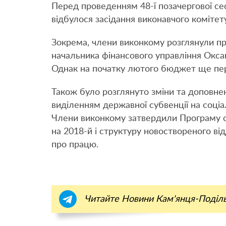
Перед проведенням 48-ї позачергової сес
відбулося засідання виконавчого комітету
Зокрема, члени виконкому розглянули пр
начальника фінансового управління Оксан
Однак на початку лютого бюджет ще пере
Також було розглянуто зміни та доповнен
виділенням державної субвенції на соціа
Члени виконкому затвердили Програму с
на 2018-й і структуру новоствореного в
про працю.
Читайте Новини Кам'янця-Поділ