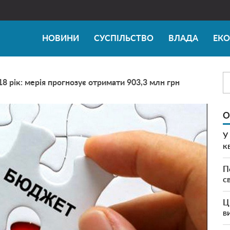
НОВИНИ
СУСПІЛЬСТВО
ВЛАДА
ЕК
 рік: мерія прогнозує отримати 903,3 млн грн
О
У
к
П
с
Ц
в